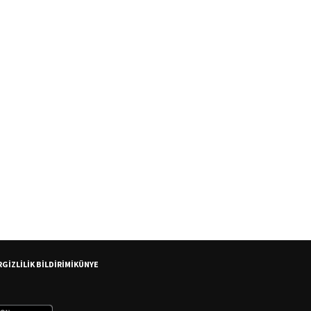
R
GİZLİLİK BİLDİRİMİ
KÜNYE