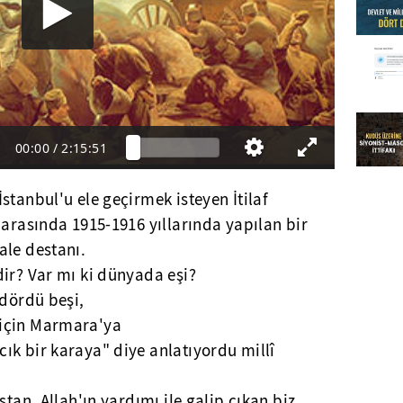
00:00
/
2:15:51
stanbul'u ele geçirmek isteyen İtilaf
 arasında 1915-1916 yıllarında yapılan bir
ale destanı.
ir? Var mı ki dünyada eşi?
 dördü beşi,
için Marmara'ya
ık bir karaya" diye anlatıyordu millî
ştan, Allah'ın yardımı ile galip çıkan biz