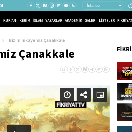
Ol
KUR'AN-I KERİM
İSLAM
YAZARLAR
AKADEMİK
GALERİ
LİSTELER
FİKRİYAT
Bizim hikayemiz Çanakkale
FİKR
miz Çanakkale