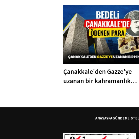
Çanakkale'den Gazze'ye
uzanan bir kahramanlık
hikayesi
ANASAYFA
GÜNDEM
LİSTE