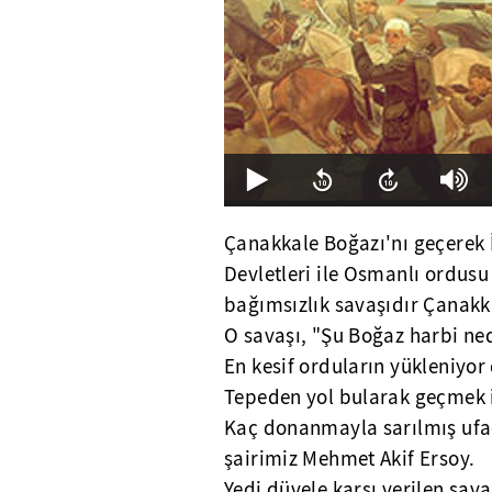
Çanakkale Boğazı'nı geçerek İ
Devletleri ile Osmanlı ordusu
bağımsızlık savaşıdır Çanakk
O savaşı, "Şu Boğaz harbi ned
En kesif orduların yükleniyor
Tepeden yol bularak geçmek 
Kaç donanmayla sarılmış ufac
şairimiz Mehmet Akif Ersoy.
Yedi düvele karşı verilen sava