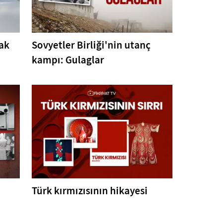
çak
Sovyetler Birliği'nin utanç
kampı: Gulaglar
Türk kırmızısının hikayesi