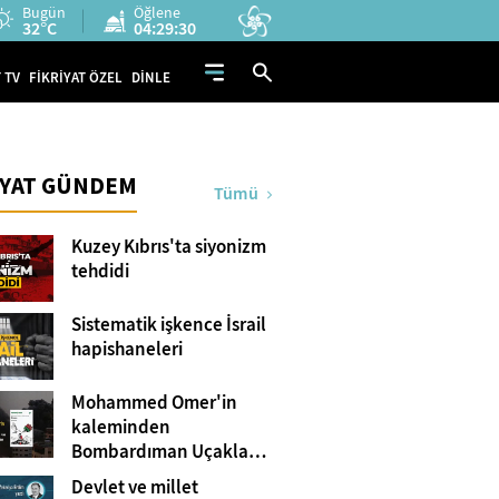
Bugün
Öğlene
32°C
04:29:29
 TV
FİKRİYAT ÖZEL
DİNLE
İYAT GÜNDEM
Tümü
Kuzey Kıbrıs'ta siyonizm
tehdidi
Sistematik işkence İsrail
hapishaneleri
Mohammed Omer'in
kaleminden
Bombardıman Uçakları
ve Tanklar Arasında
Devlet ve millet