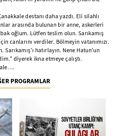
anakkale destanı daha yazdı. Eli silahlı
nlar arasında bulunan bir anne, askerleri
 bak oğlum. Lütfen teslim olun. Sarıkamış
için canlarını verdiler. Bölmeyin vatanımızı.
n. Sarıkamış'ı hatırlayın. Nene Hatun'un
im." diyerek ikna etmeye çalıştı.
kale….
İĞER PROGRAMLAR