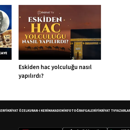
Eskiden hac yolculuğu nasıl
yapılırdı?
LER
FİKRİYAT ÖZEL
KURAN-I KERİM
AKADEMİK
FOTOĞRAF
GALERİ
FİKRİYAT TV
YAZARLA