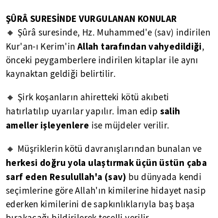
ŞÛRÂ SURESİNDE VURGULANAN KONULAR
🔸 Şûrâ suresinde, Hz. Muhammed'e (sav) indirilen
Allah tarafından vahyedildiği
Kur'an-ı Kerim'in
,
önceki peygamberlere indirilen kitaplar ile aynı
kaynaktan geldiği belirtilir.
🔸 Şirk koşanların ahiretteki kötü akıbeti
salih
hatırlatılıp uyarılar yapılır. İman edip
ameller işleyenlere
ise müjdeler verilir.
🔸 Müşriklerin kötü davranışlarından bunalan ve
herkesi doğru yola ulaştırmak üçün üstün çaba
sarf eden Resulullah'a (sav)
bu dünyada kendi
seçimlerine göre Allah'ın kimilerine hidayet nasip
ederken kimilerini de sapkınlıklarıyla baş başa
bırakacağı bildirilerek teselli verilir.