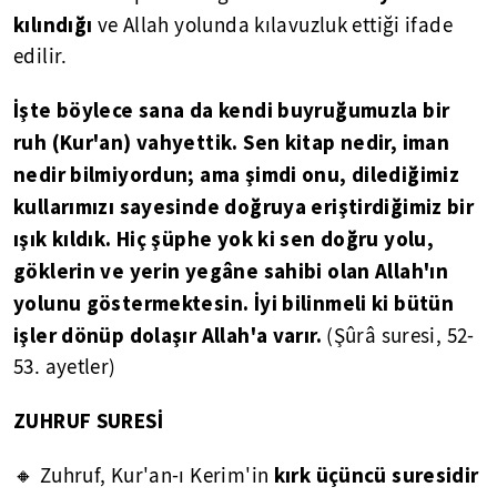
kılındığı
ve Allah yolunda kılavuzluk ettiği ifade
edilir.
İşte böylece sana da kendi buyruğumuzla bir
ruh (Kur'an) vahyettik. Sen kitap nedir, iman
nedir bilmiyordun; ama şimdi onu, dilediğimiz
kullarımızı sayesinde doğruya eriştirdiğimiz bir
ışık kıldık. Hiç şüphe yok ki sen doğru yolu,
göklerin ve yerin yegâne sahibi olan Allah'ın
yolunu göstermektesin. İyi bilinmeli ki bütün
işler dönüp dolaşır Allah'a varır.
(Şûrâ suresi, 52-
53. ayetler)
ZUHRUF SURESİ
kırk üçüncü suresidir
🔸 Zuhruf, Kur'an-ı Kerim'in