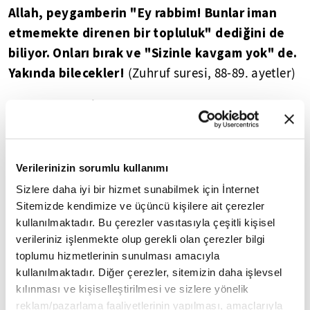
Allah, peygamberin "Ey rabbim! Bunlar iman
etmemekte direnen bir topluluk" dediğini de
biliyor. Onları bırak ve "Sizinle kavgam yok" de.
Yakında bilecekler!
(Zuhruf suresi, 88-89. ayetler)
DUHAN SURESİ
Kur'ân-ı Kerîm'in kırk dördüncü
🔸 Duhân,
sûresidir ve 59 ayetten oluşur. Adını onuncu âyette
Verilerinizin sorumlu kullanımı
duman anlamına gelen "duhân"
geçen ve
Sizlere daha iyi bir hizmet sunabilmek için İnternet
kelimesinden alır.
Sitemizde kendimize ve üçüncü kişilere ait çerezler
kullanılmaktadır. Bu çerezler vasıtasıyla çeşitli kişisel
Kur'an'ın indirilişi, müşriklerin ona
🔸 Surede
verileriniz işlenmekte olup gerekli olan çerezler bilgi
karşı tutumu, Firavun ve halkının başlarına
toplumu hizmetlerinin sunulması amacıyla
gelen azaplar, Kureyş'in Hz. Peygamberi
kullanılmaktadır. Diğer çerezler, sitemizin daha işlevsel
kılınması ve kişiselleştirilmesi ve sizlere yönelik
yalanlaması, iyilerin ve kötülerin
reklam/pazarlama faaliyetlerinin yapılması, amaçlarıyla