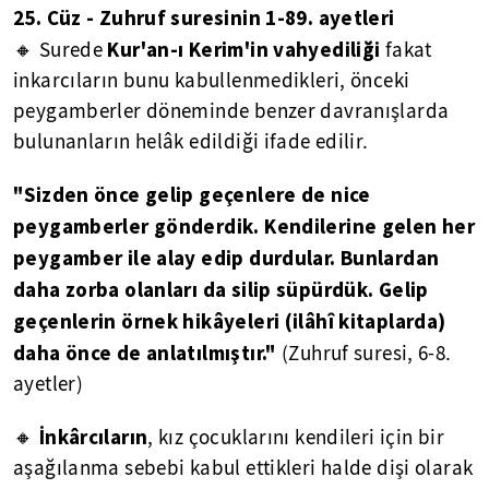
25. Cüz - Zuhruf suresinin 1-89. ayetleri
Kur'an-ı Kerim'in vahyediliği
🔸 Surede
fakat
inkarcıların bunu kabullenmedikleri, önceki
peygamberler döneminde benzer davranışlarda
bulunanların helâk edildiği ifade edilir.
"Sizden önce gelip geçenlere de nice
peygamberler gönderdik. Kendilerine gelen her
peygamber ile alay edip durdular. Bunlardan
daha zorba olanları da silip süpürdük. Gelip
geçenlerin örnek hikâyeleri (ilâhî kitaplarda)
daha önce de anlatılmıştır."
(Zuhruf suresi, 6-8.
ayetler)
İnkârcıların
🔸
, kız çocuklarını kendileri için bir
aşağılanma sebebi kabul ettikleri halde dişi olarak