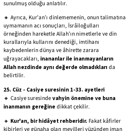
sunulmuş olduğu anlatılır.
🔸 Ayrıca, Kur'an'ı dinlememenin, onun talimatına
uymamanın acı sonuçları, İsrâiloğulları
örneğinden hareketle Allah'ın nimetlerle ve din
kurallarıyla kullarını denediği, imtihanı
kaybedenlerin dünya ve âhirette zarara
inananlar ile inanmayanların
uğrayacakları,
Allah nezdinde aynı değerde olmadıkları
da
belirtilir.
25. Cüz
- Casiye s
uresinin 1-33. ayetleri
vahyin önemine ve buna
🔸 Casiye suresinde
inanmanın gereğine
dikkat çekilir.
Kur'an, bir hidâyet rehberidir.
🔸
Fakat kâfirler
kibirleri ve günaha olan meyilleri yüzünden iman