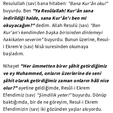
Resulullah (sav) bana hitaben:
"Bana Kur'ân oku!"
"Ya Resûlallah! Kur'ân sana
buyurdu. Ben
indirildiği halde, sana Kur'ân'ı ben mi
okuyacağım?"
dedim. Allah Resulü (sav)
"Ben
Kur'an'ı kendimden başka birisinden dinlemeyi
hakikaten severim"
buyurdu. Bunun üzerine, Resul-
i Ekrem'e (sav) Nisâ suresinden okumaya
başladım.
"Her ümmetten birer şâhit getirdiğimiz
Nihayet
ve ey Muhammed, onların üzerlerine de seni
şâhit olarak getirdiğimiz zaman onların hâli nice
olur?"
ayetine geldiğimde, Resûl-i Ekrem
Efendimiz (sav)
"Şimdilik yeter!"
buyurdu. Dönüp
baktığımda, bir de ne göreyim, Resul-i Ekrem
Efendimizin (sav) iki gözünden yaşlar akıyordu.