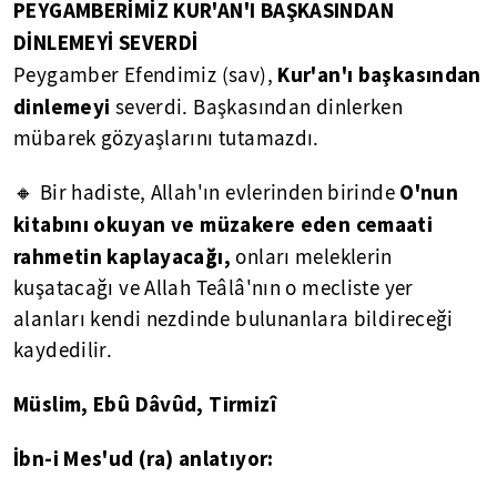
PEYGAMBERİMİZ KUR'AN'I BAŞKASINDAN
DİNLEMEYİ SEVERDİ
Kur'an'ı başkasından
Peygamber Efendimiz (sav),
dinlemeyi
severdi. Başkasından dinlerken
mübarek gözyaşlarını tutamazdı.
O'nun
🔸 Bir hadiste, Allah'ın evlerinden birinde
kitabını okuyan ve müzakere eden cemaati
rahmetin kaplayacağı,
onları meleklerin
kuşatacağı ve Allah Teâlâ'nın o mecliste yer
alanları kendi nezdinde bulunanlara bildireceği
kaydedilir.
Müslim, Ebû Dâvûd, Tirmizî
İbn-i Mes'ud (ra) anlatıyor: