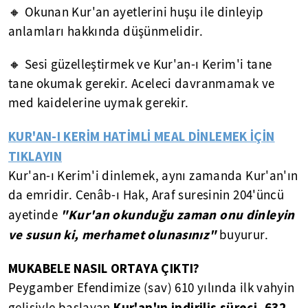
🔸 Okunan Kur'an ayetlerini huşu ile dinleyip
anlamları hakkında düşünmelidir.
🔸 Sesi güzelleştirmek ve Kur'an-ı Kerim'i tane
tane okumak gerekir. Aceleci davranmamak ve
med kaidelerine uymak gerekir.
KUR'AN-I KERİM HATİMLİ MEAL DİNLEMEK İÇİN
TIKLAYIN
Kur'an-ı Kerim'i dinlemek, aynı zamanda Kur'an'ın
da emridir. Cenâb-ı Hak, Araf suresinin 204'üncü
"Kur'an okunduğu zaman onu dinleyin
ayetinde
ve susun ki, merhamet olunasınız"
buyurur.
MUKABELE NASIL ORTAYA ÇIKTI?
Peygamber Efendimize (sav) 610 yılında ilk vahyin
Kur'an'ın indiriliş süreci, 632
gelişiyle başlayan