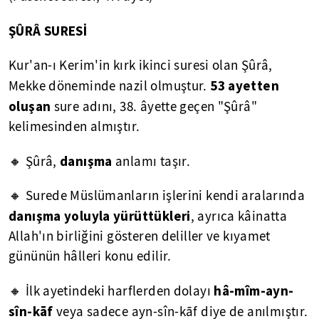
ŞÛRÂ SURESİ
Kur'an-ı Kerim'in kırk ikinci suresi olan Şûrâ,
53 ayetten
Mekke döneminde nazil olmuştur.
oluşan
sure adını, 38. âyette geçen "Şûrâ"
kelimesinden almıştır.
danışma
🔸 Şûrâ,
anlamı taşır.
🔸 Surede Müslümanların işlerini kendi aralarında
danışma yoluyla yürüttükleri
, ayrıca kâinatta
Allah'ın birliğini gösteren deliller ve kıyamet
gününün hâlleri konu edilir.
hâ-mîm-ayn-
🔸 İlk ayetindeki harflerden dolayı
sîn-k
ā
f
veya sadece ayn-sîn-kāf diye de anılmıştır.