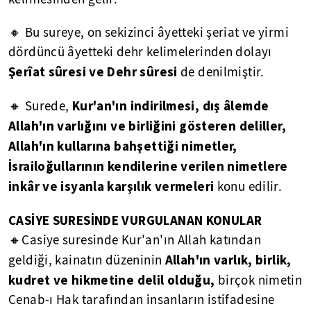
🔸 Bu sureye, on sekizinci âyetteki şeriat ve yirmi
dördüncü âyetteki dehr kelimelerinden dolayı
Şerîat sûresi ve Dehr sûresi
de denilmiştir.
Kur'an'ın indirilmesi, dış âlemde
🔸 Surede,
Allah'ın varlığını ve birliğini gösteren deliller,
Allah'ın kullarına bahşettiği nimetler,
İsrailoğullarının kendilerine verilen nimetlere
inkâr ve isyanla karşılık vermeleri
konu edilir.
CASİYE
SURESİNDE VURGULANAN KONULAR
🔸Casiye suresinde Kur'an'ın Allah katından
Allah'ın varlık, birlik,
geldiği, kainatın düzeninin
kudret ve hikmetine delil olduğu,
birçok nimetin
Cenab-ı Hak tarafından insanların istifadesine