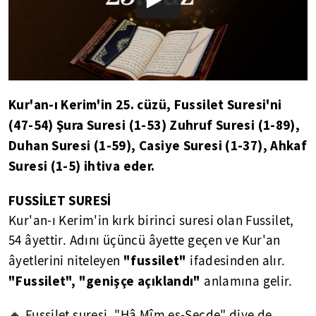
Kur'an-ı Kerim'in 25. cüzü, Fussilet Suresi'ni
(47-54) Şura Suresi (1-53) Zuhruf Suresi (1-89),
Duhan Suresi (1-59), Casiye Suresi (1-37), Ahkaf
Suresi (1-5) ihtiva eder.
FUSSİLET SURESİ
Kur'an-ı Kerim'in kırk birinci suresi olan Fussilet,
54 âyettir. Adını üçüncü âyette geçen ve Kur'an
"fussilet"
âyetlerini niteleyen
ifadesinden alır.
"Fussilet", "genişçe açıklandı"
anlamına gelir.
🔸 Fussilet suresi, "Hâ Mîm es-Secde" diye de