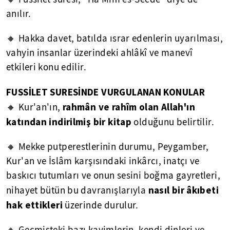
anılır.
🔸 Hakka davet, batılda ısrar edenlerin uyarılması,
vahyin insanlar üzerindeki ahlâkî ve manevî
etkileri konu edilir.
FUSSİLET SURESİNDE VURGULANAN KONULAR
rahmân ve rahîm olan Allah'ın
🔸 Kur'an'ın,
katından indirilmiş bir kitap
olduğunu belirtilir.
🔸 Mekke putperestlerinin durumu, Peygamber,
Kur'an ve İslâm karşısındaki inkârcı, inatçı ve
baskıcı tutumları ve onun sesini boğma gayretleri,
nasıl bir âkıbeti
nihayet bütün bu davranışlarıyla
hak ettikleri
üzerinde durulur.
🔸 Geçmişteki bazı kavimlerin, kendi dinleri ve