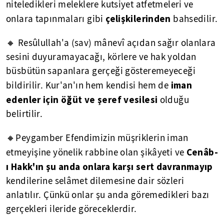
niteledikleri meleklere kutsiyet atfetmeleri ve
çelişkilerinden
onlara tapınmaları gibi
bahsedilir.
🔸 Resûlullah'a (sav) mânevî açıdan sağır olanlara
sesini duyuramayacağı, körlere ve hak yoldan
büsbütün sapanlara gerçeği gösteremeyeceği
iman
bildirilir. Kur'an'ın hem kendisi hem de
edenler için öğüt ve şeref vesilesi
olduğu
belirtilir.
🔸Peygamber Efendimizin müşriklerin iman
Cenâb-
etmeyişine yönelik rabbine olan şikâyeti ve
ı Hakk'ın şu anda onlara karşı sert davranmayıp
kendilerine selâmet dilemesine dair sözleri
anlatılır. Çünkü onlar şu anda göremedikleri bazı
gerçekleri ileride göreceklerdir.