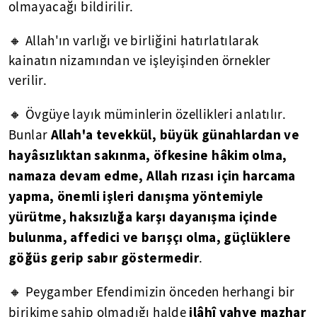
olmayacağı bildirilir.
🔸 Allah'ın varlığı ve birliğini hatırlatılarak
kainatın nizamından ve işleyişinden örnekler
verilir.
🔸 Övgüye layık müminlerin özellikleri anlatılır.
Allah'a tevekkül, büyük günahlardan ve
Bunlar
hayâsızlıktan sakınma, öfkesine hâkim olma,
namaza devam edme, Allah rızası için harcama
yapma, önemli işleri danışma yöntemiyle
yürütme, haksızlığa karşı dayanışma içinde
bulunma, affedici ve barışçı olma, güçlüklere
göğüs gerip sabır göstermedir
.
🔸 Peygamber Efendimizin önceden herhangi bir
ilâhî vahye mazhar
birikime sahip olmadığı halde