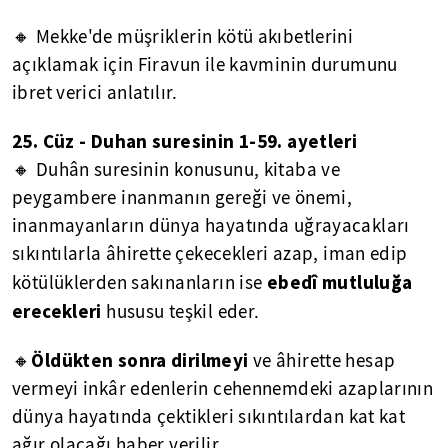
🔸 Mekke'de müşriklerin kötü akıbetlerini
açıklamak için Firavun ile kavminin durumunu
ibret verici anlatılır.
25. Cüz
- Duhan s
uresinin 1-59. ayetleri
🔸 Duhân suresinin konusunu, kitaba ve
peygambere inanmanın gereği ve önemi,
inanmayanların dünya hayatında uğrayacakları
sıkıntılarla âhirette çekecekleri azap, iman edip
ebedî mutluluğa
kötülüklerden sakınanların ise
erecekleri
hususu teşkil eder.
Öldükten sonra dirilmeyi
🔸
ve âhirette hesap
vermeyi inkâr edenlerin cehennemdeki azaplarının
dünya hayatında çektikleri sıkıntılardan kat kat
ağır olacağı haber verilir.