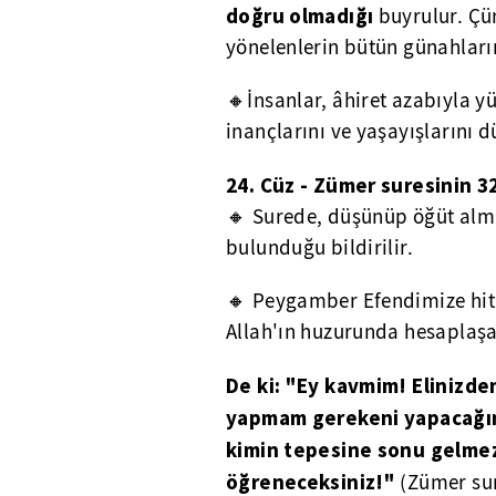
doğru olmadığı
buyrulur. Çü
yönelenlerin bütün günahları
🔸İnsanlar, âhiret azabıyla y
inançlarını ve yaşayışlarını 
24. Cüz - Zümer suresinin 32
🔸 Surede, düşünüp öğüt almak
bulunduğu bildirilir.
🔸 Peygamber Efendimize hit
Allah'ın huzurunda hesaplaşaca
De ki: "Ey kavmim! Elinizde
yapmam gerekeni yapacağım!
kimin tepesine sonu gelmez
öğreneceksiniz!"
(Zümer sur