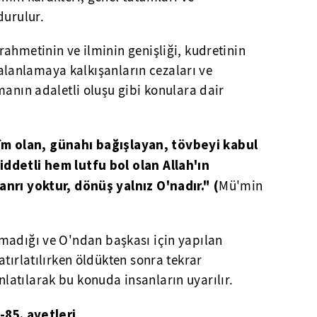
durulur.
rahmetinin ve ilminin genişliği, kudretinin
i yalanlamaya kalkışanların cezaları ve
manın adaletli oluşu gibi konulara dair
 alîm olan, günahı bağışlayan, tövbeyi kabul
ddetli hem lutfu bol olan Allah'ın
nrı yoktur, dönüş yalnız O'nadır." (
Mü'min
nmadığı ve O'ndan başkası için yapılan
atırlatılırken öldükten sonra tekrar
atılarak bu konuda insanların uyarılır.
-85. ayetleri