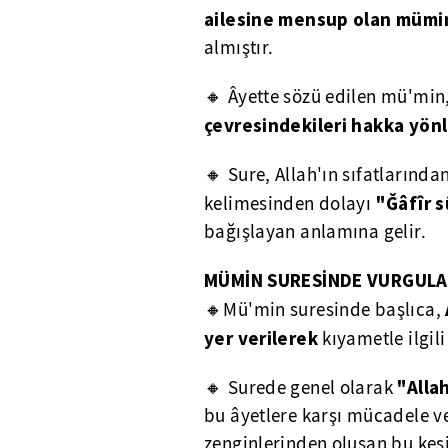
ailesine mensup olan mümin 
almıştır.
🔸 Âyette sözü edilen mü'min,
çevresindekileri hakka yön
🔸 Sure, Allah'ın sıfatlarından
"Ğâfîr s
kelimesinden dolayı
bağışlayan anlamına gelir.
MÜMİN SURESİNDE VURGUL
🔸Mü'min suresinde başlıca,
yer verilerek
kıyametle ilgil
"Alla
🔸 Surede genel olarak
bu âyetlere karşı mücadele ve
zenginlerinden oluşan bu kesi