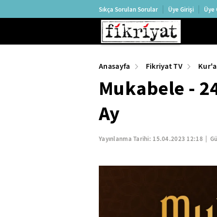
Sıkça Sorulan Sorular
Üye Girişi
Üye 
Anasayfa
Fikriyat TV
Kur'a
Mukabele - 2
Ay
Yayınlanma Tarihi:
15.04.2023 12:18
Gü