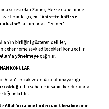
zuncu suresi olan Zümer, Mekke döneminde
âhirette kâfir ve
. âyetlerinde geçen, "
pluluklar"
anlamındaki "zümer"
lah'ın birliğini gösteren deliller,
in cehenneme sevk edilecekleri konu edilir.
Allah'a yönelmeye
çağrılır.
ANAN KONULAR
in Allah'a ortak ve denk tutulamayacağı,
ıcı olduğu,
bu sebeple insanın her durumda
iği belirtilir.
Allah'ın rahmetinden ümit kesilmesinin
rde