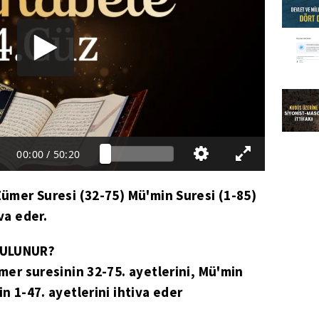
00:00
/
50:20
 Zümer Suresi (32-75) Mü'min Suresi (1-85)
va eder.
BULUNUR?
mer suresinin 32-75. ayetlerini, Mü'min
in 1-47. ayetlerini ihtiva eder