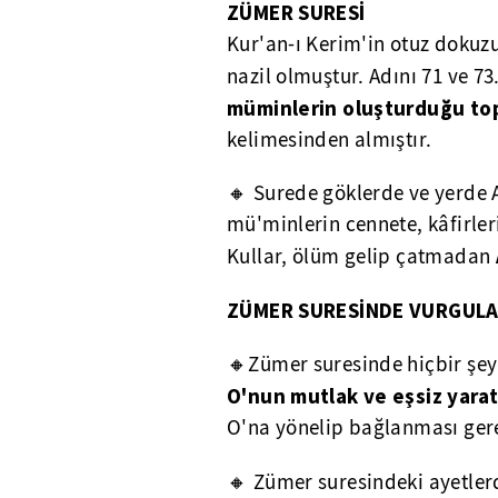
ZÜMER SURESİ
Kur'an-ı Kerim'in otuz doku
nazil olmuştur. Adını 71 ve 73
müminlerin oluşturduğu to
kelimesinden almıştır.
🔸 Surede göklerde ve yerde Al
mü'minlerin cennete, kâfirler
Kullar, ölüm gelip çatmadan
ZÜMER SURESİNDE VURGUL
🔸Zümer suresinde hiçbir şey
O'nun mutlak ve eşsiz yarat
O'na yönelip bağlanması gerekt
🔸 Zümer suresindeki ayetle