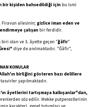
bir kişiden bahsedildiği için
bu ismi
gizlice iman eden ve
 Firavun ailesinin;
lendirmeye çalışan
bir ferdidir.
ğâfir
 biri olan ve 3. âyette geçen "
"
ûresi"
diye de anılmaktadır. "Ğâfir",
ANAN KONULAR
Allah'ın birliğini gösteren bazı delillere
i tasvirler yapılmaktadır.
h'ın âyetlerini tartışmaya kalkışanlar"dan,
renlerden söz edilir. Mekke putperestlerinin
min karakteri, genel tutumları ve