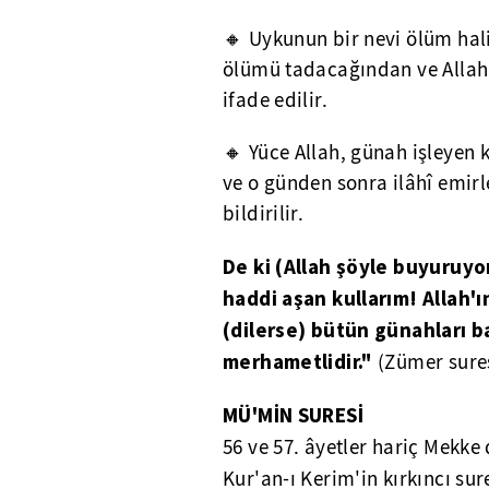
🔸 Uykunun bir nevi ölüm hali 
ölümü tadacağından ve Allah
ifade edilir.
🔸 Yüce Allah, günah işleyen
ve o günden sonra ilâhî emirl
bildirilir.
De ki (Allah şöyle buyuruyo
haddi aşan kullarım! Allah'
(dilerse) bütün günahları ba
merhametlidir."
(Zümer sures
MÜ'MİN SURESİ
56 ve 57. âyetler hariç Mekk
Kur'an-ı Kerim'in kırkıncı sur