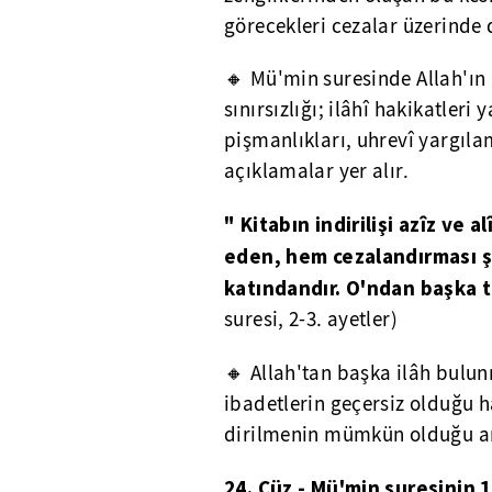
görecekleri cezalar üzerinde 
🔸 Mü'min suresinde Allah'ın 
sınırsızlığı; ilâhî hakikatler
pişmanlıkları, uhrevî yargıla
açıklamalar yer alır.
" Kitabın indirilişi azîz ve
eden, hem cezalandırması şi
katındandır. O'ndan başka ta
suresi, 2-3. ayetler)
🔸
Allah'tan başka ilâh bulu
ibadetlerin geçersiz olduğu h
dirilmenin mümkün olduğu anl
24. Cüz - Mü'min suresinin 1