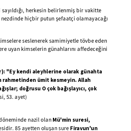
sayıldığı, herkesin belirlenmiş bir vakitte
 nezdinde hiçbir putun şefaatçi olamayacağı
 kimselere seslenerek samimiyetle tövbe eden
ere uyan kimselerin günahlarını affedeceğini
r): "Ey kendi aleyhlerine olarak günahta
ın rahmetinden ümit kesmeyin. Allah
ğışlar; doğrusu O çok bağışlayıcı, çok
i, 53. ayet)
Mü'min suresi,
e döneminde nazil olan
Firavun'un
esidir. 85 ayetten oluşan sure