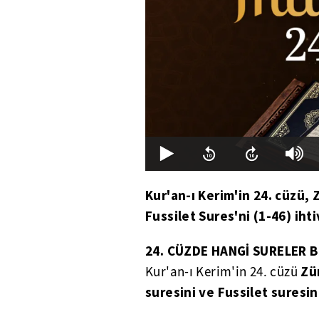
Kur'an-ı Kerim'in 24. cüzü,
Fussilet Sures'ni (1-46) ihti
24. CÜZDE HANGİ SURELER 
Zü
Kur'an-ı Kerim'in 24. cüzü
suresini ve Fussilet suresin