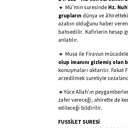
Hz. Nuh
🔸 Mü'min suresinde
grupların
dünya ve âhiretteki 
azabın olduğunu haber veren 
bahsedilir. Kafirlerin hesap
anlatılır.
🔸 Musa ile Firavun mücadeles
olup imanını gizlemiş olan 
konuşmaları aktarılır. Fakat
arzedilmek suretiyle cezalandır
🔸Yüce Allah'ın peygamberle
zafer vereceği, ahirette de ke
edileceği bildirilir.
FUSSİLET
SURESİ