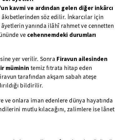
'un kavmi ve ardından gelen diğer inkârcı
âkıbetlerinden söz edilir. İnkarcılar için
âyetlerin yanında ilâhî rahmet ve cennetten
cehennemdeki durumları
 gününde ve
F
iravun ailesinden
ine yer verilir. Sonra
bir müminin
temiz fıtrata hitap eden
 Firavun tarafından akşam sabah ateşe
ıldığı bildirilir.
re ve onlara iman edenlere dünya hayatında
ndilerini mutlu kılacağını, zalimlere ise lânet