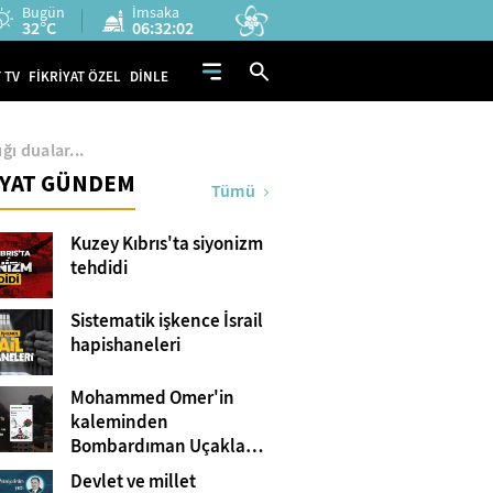
Bugün
İmsaka
32°C
06:32:01
 TV
FİKRİYAT ÖZEL
DİNLE
ı dualar...
İYAT GÜNDEM
Tümü
Kuzey Kıbrıs'ta siyonizm
tehdidi
Sistematik işkence İsrail
hapishaneleri
Mohammed Omer'in
kaleminden
Bombardıman Uçakları
ve Tanklar Arasında
Devlet ve millet