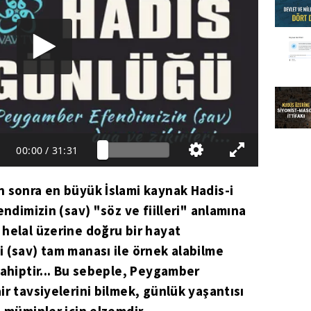
00:00
/
31:31
n sonra en büyük İslami kaynak Hadis-i
endimizin (sav) "söz ve fiilleri" anlamına
helal üzerine doğru bir hayat
 (sav) tam manası ile örnek alabilme
sahiptir... Bu sebeple, Peygamber
ir tavsiyelerini bilmek, günlük yaşantısı