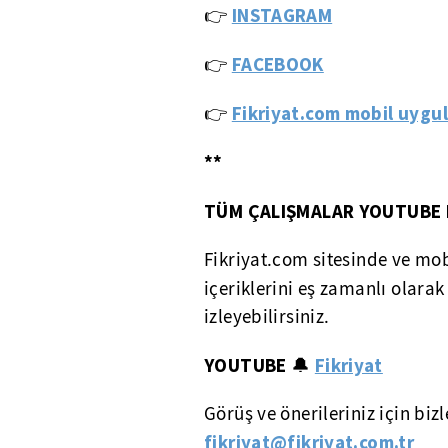
👉
INSTAGRAM
👉
FACEBOOK
Fikriyat.com mobil uygul
👉
**
TÜM ÇALIŞMALAR YOUTUBE 
Fikriyat.com sitesinde ve mo
içeriklerini eş zamanlı olara
izleyebilirsiniz.
YOUTUBE
Fikriyat
🔔
Görüş ve önerileriniz için biz
fikriyat@fikriyat.com.tr