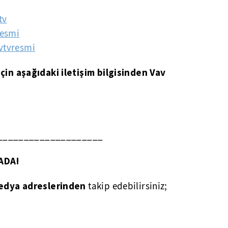
tv
resmi
vtvresmi
için aşağıdaki iletişim bilgisinden Vav
____________________
ADA!
edya adreslerinden
takip edebilirsiniz;