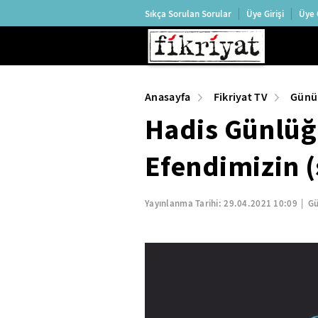
Sıkça Sorulan Sorular
Üye Girişi
Üye 
Anasayfa
Fikriyat TV
Günü
Hadis Günlüğ
Efendimizin (
Yayınlanma Tarihi:
29.04.2021 10:09
Gü