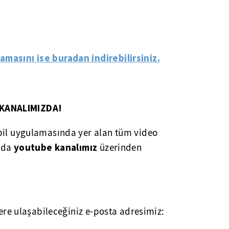
amasını ise buradan indirebilirsiniz.
KANALIMIZDA!
bil uygulamasında yer alan tüm video
youtube kanalımız
k da
üzerinden
lere ulaşabileceğiniz e-posta adresimiz: