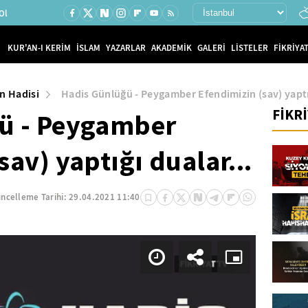
Ol
KUR'AN-I KERİM
İSLAM
YAZARLAR
AKADEMİK
GALERİ
LİSTELER
FİKRİYAT
n Hadisi
Hadis Günlüğü - Peygamber Efendimizin (sav) yaptığ
FİKR
ü - Peygamber
sav) yaptığı dualar...
ncelleme Tarihi:
29.04.2021 11:40