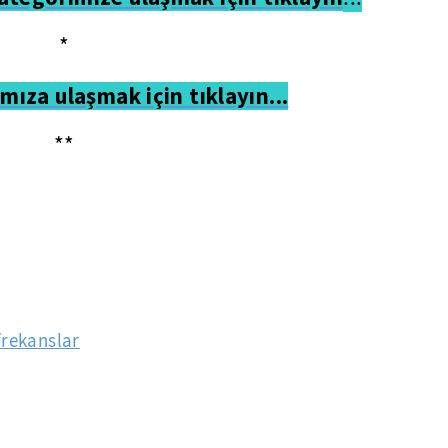
*
mıza ulaşmak için tıklayın...
**
frekanslar