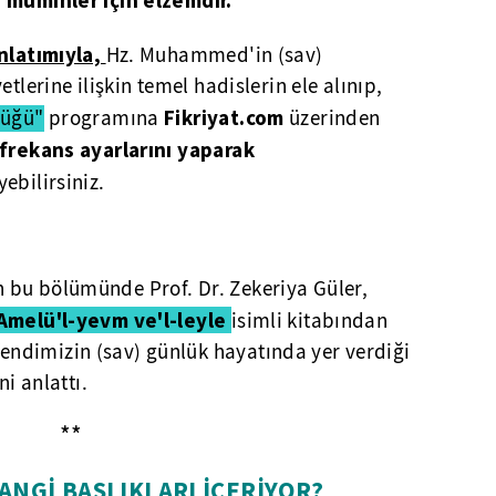
, müminler için elzemdir.
anlatımıyla,
Hz. Muhammed'in (sav)
tlerine ilişkin temel hadislerin ele alınıp,
Fikriyat.com
lüğü"
programına
üzerinden
frekans ayarlarını yaparak
yebilirsiniz.
 bu bölümünde Prof. Dr. Zekeriya Güler,
Amelü'l-yevm ve'l-leyle
isimli kitabından
ndimizin (sav) günlük hayatında yer verdiği
ni anlattı.
**
NGİ BAŞLIKLARI İÇERİYOR?