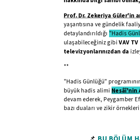
hakkında bilgi sahibi olmak
Prof. Dr. Zekeriya Güler'in 
yaşantısına ve gündelik faaliye
detaylandırıldığı
"Hadis Gün
VAV TV 
ulaşabileceğiniz gibi
televizyonlarınızdan da
izle
**
"Hadis Günlüğü" programının
Nesâî'nin
büyük hadis alimi
devam ederek, Peygamber Efe
bazı duaları ve zikir örnekleri
📌
BU BÖLÜM HA