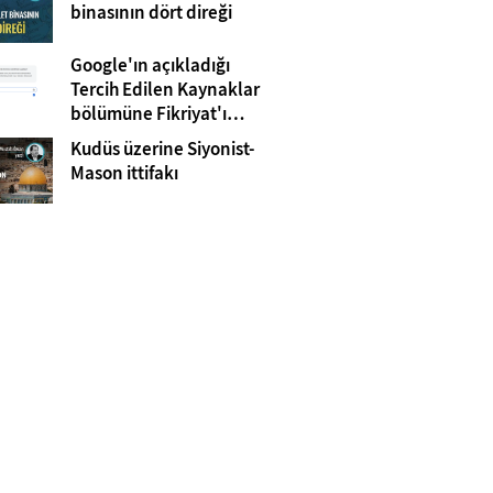
Gazze
binasının dört direği
Google'ın açıkladığı
Tercih Edilen Kaynaklar
bölümüne Fikriyat'ı
eklemeyi unutmayın!
Kudüs üzerine Siyonist-
Mason ittifakı