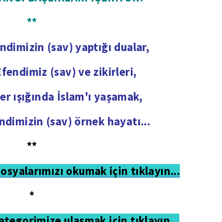
**
dimizin (sav) yaptığı dualar,
endimiz (sav) ve zikirleri,
ler ışığında İslam'ı yaşamak,
dimizin (sav) örnek hayatı...
**
yalarımızı okumak için tıklayın...
*
ategorimize ulaşmak için tıklayın
...