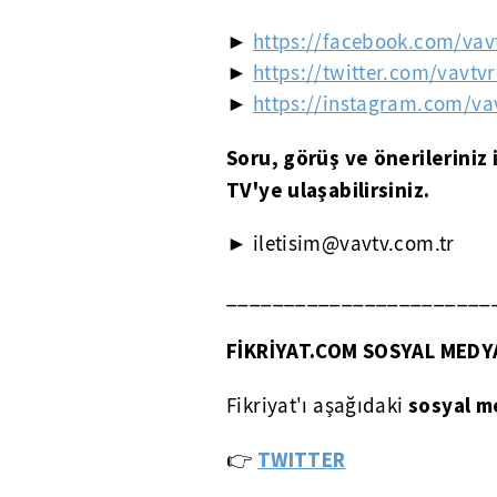
►
https://facebook.com/vav
►
https://twitter.com/vavtv
►
https://instagram.com/va
Soru, görüş ve önerileriniz 
TV'ye ulaşabilirsiniz.
► iletisim@vavtv.com.tr
_______________________
FİKRİYAT.COM SOSYAL MEDY
sosyal m
Fikriyat'ı aşağıdaki
👉
TWITTER