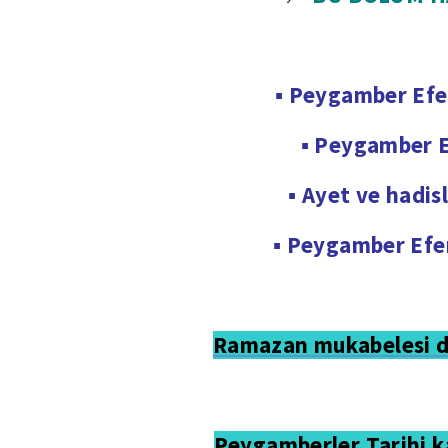
▪ Peygamber Efen
▪ Peygamber Ef
▪ Ayet ve hadis
▪ Peygamber Efen
Ramazan mukabelesi dos
Peygamberler Tarihi k