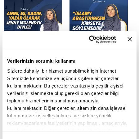
Jenny Molendyk Divleli
Jenny Molendyk Divleli
Bölüm 2 I Fikriyat
Bölüm 1 I Fikriyat
Sohbetleri
Sohbetleri
Verilerinizin sorumlu kullanımı
Sizlere daha iyi bir hizmet sunabilmek için İnternet
Sitemizde kendimize ve üçüncü kişilere ait çerezler
kullanılmaktadır. Bu çerezler vasıtasıyla çeşitli kişisel
verileriniz işlenmekte olup gerekli olan çerezler bilgi
toplumu hizmetlerinin sunulması amacıyla
Türkiye'de ilklerin
Libya direnişinin sembol
kullanılmaktadır. Diğer çerezler, sitemizin daha işlevsel
kurucusu: Nuri Demirağ
ismi: Ömer Muhtar
kılınması ve kişiselleştirilmesi ve sizlere yönelik
reklam/pazarlama faaliyetlerinin yapılması, amaçlarıyla
sınırlı olarak açık rızanız dahilinde kullanılacaktır.
Çerezlere ilişkin tercihlerinizi çerez paneli vasıtasıyla