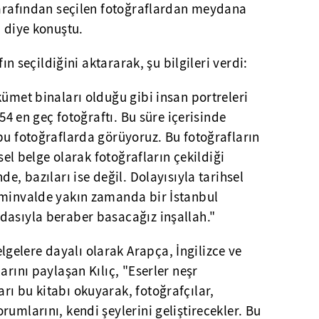
 tarafından seçilen fotoğraflardan meydana
" diye konuştu.
fın seçildiğini aktararak, şu bilgileri verdi:
kümet binaları olduğu gibi insan portreleri
954 en geç fotoğraftı. Bu süre içerisinde
bu fotoğraflarda görüyoruz. Bu fotoğrafların
hsel belge olarak fotoğrafların çekildiği
de, bazıları ise değil. Dolayısıyla tarihsel
 minvalde yakın zamanda bir İstanbul
dasıyla beraber basacağız inşallah."
elere dayalı olarak Arapça, İngilizce ve
arını paylaşan Kılıç, "Eserler neşr
ı bu kitabı okuyarak, fotoğrafçılar,
rumlarını, kendi şeylerini geliştirecekler. Bu