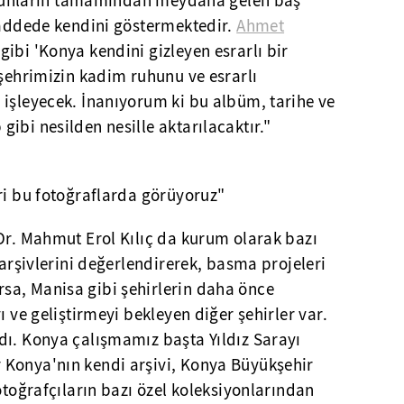
ve bunların tamamından meydana gelen baş
 caddede kendini göstermektedir.
Ahmet
 gibi 'Konya kendini gizleyen esrarlı bir
 şehrimizin kadim ruhunu ve esrarlı
 işleyecek. İnanıyorum ki bu albüm, tarihe ve
ibi nesilden nesille aktarılacaktır."
ri bu fotoğraflarda görüyoruz"
Dr. Mahmut Erol Kılıç da kurum olarak bazı
 arşivlerini değerlendirerek, basma projeleri
a, Manisa gibi şehirlerin daha önce
ı ve geliştirmeyi bekleyen diğer şehirler var.
dı. Konya çalışmamız başta Yıldız Sarayı
Konya'nın kendi arşivi, Konya Büyükşehir
otoğrafçıların bazı özel koleksiyonlarından