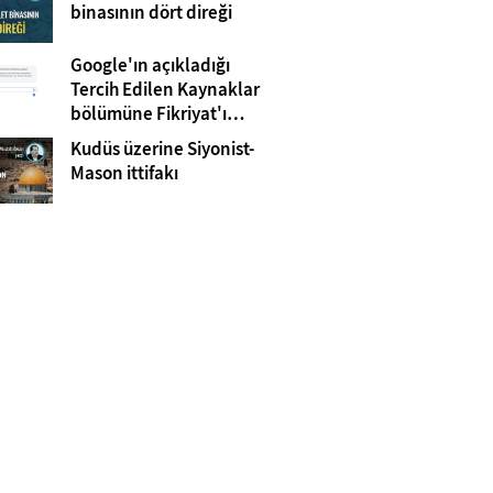
Gazze
binasının dört direği
Google'ın açıkladığı
Tercih Edilen Kaynaklar
bölümüne Fikriyat'ı
eklemeyi unutmayın!
Kudüs üzerine Siyonist-
Mason ittifakı