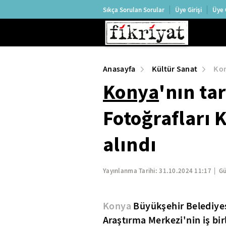
Sıkça Sorulan Sorular
Üye Girişi
Üye 
Anasayfa
Kültür Sanat
Kon
Konya
'nın ta
Fotoğrafları 
alındı
Yayınlanma Tarihi:
31.10.2024 11:17
Gü
Konya
Büyükşehir Belediyes
Araştırma Merkezi'nin iş bir