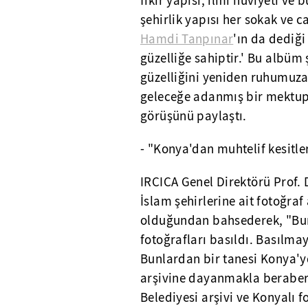
fikir yapısı, ilmi hüviyeti 
şehirlik yapısı her sokak ve
Hamdi Tanpınar
'ın da dediği
güzelliğe sahiptir.' Bu albüm
güzelliğini yeniden ruhumuza
geleceğe adanmış bir mektup g
görüşünü paylaştı.
- "Konya'dan muhtelif kesitle
IRCICA Genel Direktörü Prof. 
İslam şehirlerine ait fotoğraf
olduğundan bahsederek, "Burs
fotoğrafları basıldı. Basılmay
Bunlardan bir tanesi Konya'y
arşivine dayanmakla beraber 
Belediyesi arşivi ve Konyalı f