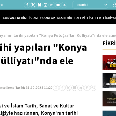
Ol
KUR'AN-I KERİM
İSLAM
YAZARLAR
AKADEMİK
GALERİ
LİSTELER
FİKRİYAT
ya'nın tarihi yapıları "Konya Fotoğrafları Külliyatı"nda ele alın
FİKR
rihi yapıları "Konya
Külliyatı"nda ele
ncelleme Tarihi:
31.10.2024 11:20
i ve İslam Tarih, Sanat ve Kültür
liğiyle hazırlanan, Konya'nın tarihi