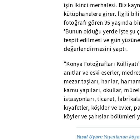
işin ikinci merhalesi. Biz kay
kütüphanelere girer. İlgili bi
fotoğrafı gören 95 yaşında bi
'Bunun olduğu yerde işte şu ç
tespit edilmesi ve gün yüzüne
değerlendirmesini yaptı.
"Konya Fotoğrafları Külliyat
anıtlar ve eski eserler, medres
mezar taşları, hanlar, hamam
kamu yapıları, okullar, müzele
istasyonları, ticaret, fabrikal
kıyafetler, köşkler ve evler, p
köyler ve şahıslar bölümleri y
Yasal Uyarı:
Yayınlanan köşe 