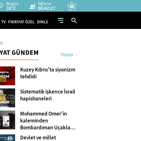
Bugün
Öğlene
33°C
06:42:26
 TV
FİKRİYAT ÖZEL
DİNLE
dı
İYAT GÜNDEM
Tümü
Kuzey Kıbrıs'ta siyonizm
tehdidi
Sistematik işkence İsrail
hapishaneleri
Mohammed Omer'in
kaleminden
Bombardıman Uçakları
ve Tanklar Arasında
Devlet ve millet