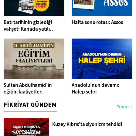
Batı tarihinin gizlediği
Hafta sonu rotası: Assos
vahşet: Kanada yatılı
misyoner okulları
Sultan Abdülhamid'in
Anadolu'nun devamı:
eğitim faaliyetleri
Halep şehri
FİKRİYAT GÜNDEM
Tümü
Kuzey Kıbrıs'ta siyonizm tehdidi