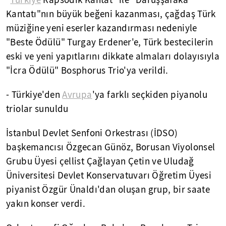
"
Türkiye
Rapsodik Kantat" ile "Darüşşafaka
Kantatı"nın büyük beğeni kazanması, çağdaş Türk
müziğine yeni eserler kazandırması nedeniyle
"Beste Ödülü" Turgay Erdener'e, Türk bestecilerin
eski ve yeni yapıtlarını dikkate almaları dolayısıyla
"İcra Ödülü" Bosphorus Trio'ya verildi.
- Türkiye'den
Avrupa
'ya farklı seçkiden piyanolu
triolar sunuldu
İstanbul Devlet Senfoni Orkestrası (İDSO)
başkemancısı Özgecan Günöz, Borusan Viyolonsel
Grubu Üyesi çellist Çağlayan Çetin ve Uludağ
Üniversitesi Devlet Konservatuvarı Öğretim Üyesi
piyanist Özgür Ünaldı'dan oluşan grup, bir saate
yakın konser verdi.