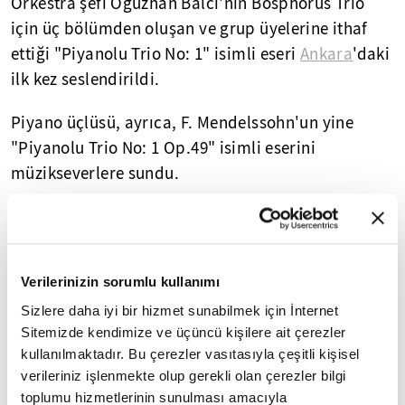
Orkestra şefi Oğuzhan Balcı'nın Bosphorus Trio
için üç bölümden oluşan ve grup üyelerine ithaf
ettiği "Piyanolu Trio No: 1" isimli eseri
Ankara
'daki
ilk kez seslendirildi.
Piyano üçlüsü, ayrıca, F. Mendelssohn'un yine
"Piyanolu Trio No: 1 Op.49" isimli eserini
müzikseverlere sundu.
Konser sonrası sanatseverlerin alkışı üzerine
yeniden sahneye dönen grup, Avusturyalı besteci
Franz Schubert'in "Kuğu Şarkıları"ndan bir
Verilerinizin sorumlu kullanımı
bölümü seslendirerek konseri sonlandırdı.
Sizlere daha iyi bir hizmet sunabilmek için İnternet
Sitemizde kendimize ve üçüncü kişilere ait çerezler
Yasal Uyarı:
Yayınlanan köşe yazısı/haberin tüm hakları
kullanılmaktadır. Bu çerezler vasıtasıyla çeşitli kişisel
Turkuvaz Medya Grubu'na aittir. Kaynak gösterilse dahi
verileriniz işlenmekte olup gerekli olan çerezler bilgi
köşe yazısı/haberin tamamı özel izin alınmadan
toplumu hizmetlerinin sunulması amacıyla
kullanılamaz.