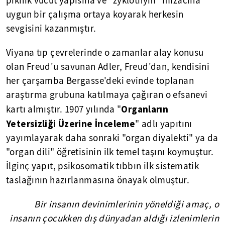
piknik vücut yapısına ve "zyklothym" mizacına
uygun bir çalışma ortaya koyarak herkesin
sevgisini kazanmıştır.
Viyana tıp çevrelerinde o zamanlar alay konusu
olan Freud'u savunan Adler, Freud'dan, kendisini
her çarşamba Bergasse'deki evinde toplanan
araştırma grubuna katılmaya çağıran o efsanevi
Organların
kartı almıştır. 1907 yılında "
Yetersizliği Üzerine İnceleme
" adlı yapıtını
yayımlayarak daha sonraki "organ diyalekti" ya da
"organ dili" öğretisinin ilk temel taşını koymuştur.
İlginç yapıt, psikosomatik tıbbın ilk sistematik
taslağının hazırlanmasına önayak olmuştur.
Bir insanın devinimlerinin yöneldiği amaç, o
insanın çocukken dış dünyadan aldığı izlenimlerin