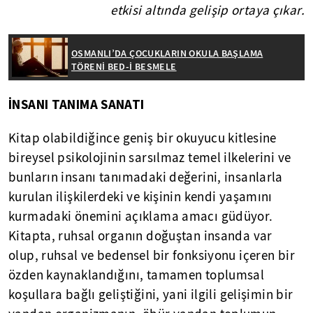
etkisi altında gelişip ortaya çıkar.
OSMANLI’DA ÇOCUKLARIN OKULA BAŞLAMA
TÖRENİ BED-İ BESMELE
İNSANI TANIMA SANATI
Kitap olabildiğince geniş bir okuyucu kitlesine
bireysel psikolojinin sarsılmaz temel ilkelerini ve
bunların insanı tanımadaki değerini, insanlarla
kurulan ilişkilerdeki ve kişinin kendi yaşamını
kurmadaki önemini açıklama amacı güdüyor.
Kitapta, ruhsal organın doğuştan insanda var
olup, ruhsal ve bedensel bir fonksiyonu içeren bir
özden kaynaklandığını, tamamen toplumsal
koşullara bağlı geliştiğini, yani ilgili gelişimin bir