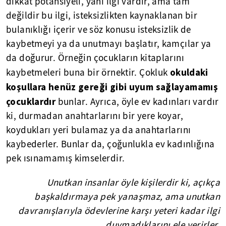
dikkat potansiyeli, yani ilgi vardır, ama tam
değildir bu ilgi, isteksizlikten kaynaklanan bir
bulanıklığı içerir ve söz konusu isteksizlik de
kaybetmeyi ya da unutmayı başlatır, kamçılar ya
da doğurur. Örneğin çocukların kitaplarını
okuldaki
kaybetmeleri buna bir örnektir. Çokluk
koşullara henüz gereği gibi uyum sağlayamamış
çocuklardır
bunlar. Ayrıca, öyle ev kadınları vardır
ki, durmadan anahtarlarını bir yere koyar,
koydukları yeri bulamaz ya da anahtarlarını
kaybederler. Bunlar da, çoğunlukla ev kadınlığına
pek ısınamamış kimselerdir.
Unutkan insanlar öyle kişilerdir ki, açıkça
başkaldırmaya pek yanaşmaz, ama unutkan
davranışlarıyla ödevlerine karşı yeteri kadar ilgi
duymadıklarını ele verirler.