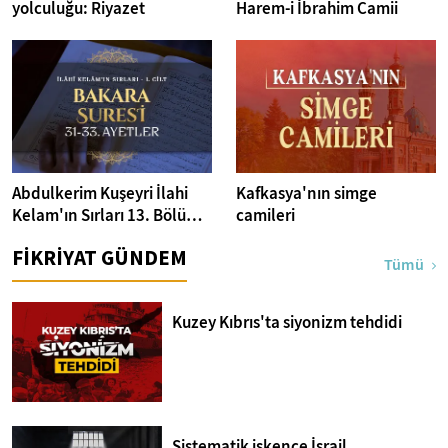
yolculuğu: Riyazet
Harem-i İbrahim Camii
Abdulkerim Kuşeyri İlahi
Kafkasya'nın simge
Kelam'ın Sırları 13. Bölüm I
camileri
Bakara Suresi 31-33.
FİKRİYAT GÜNDEM
Ayetler Tefsiri
Tümü
Kuzey Kıbrıs'ta siyonizm tehdidi
Sistematik işkence İsrail