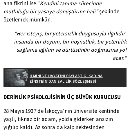
ana fikrini ise "
Kendini tanıma sürecinde
mutluluğu bir yasaya dönüştürme hali"
şeklinde
özetlemek mümkün.
"Her isteyiş, bir yetersizlik duygusuyla ilgilidir,
insanda bir doyum, bir hoşnutluk, bir yeterlilik
sağlama eğilim ve dürtüsünün doğmasına yol
açar."
İLMİNİ VE HAYATINI PAYLAŞTIĞI KADINA
EİNSTEİN’DAN EVLİLİK SÖZLEŞMESİ
DERİNLİK PSİKOLOJİSİNİN ÜÇ BÜYÜK KURUCUSU
28 Mayıs 1937'de İskoçya'nın üniversite kentinde
yaşlı, tıknaz bir adam, yolda giderken ansızın
yığılıp kaldı. Az sonra da kalp sektesinden