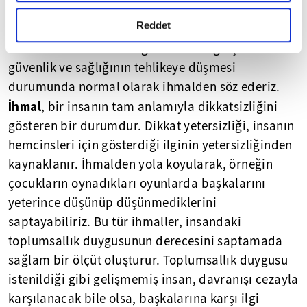
gerçekleştirilen veri işleme faaliyetleri ile ilgili daha
çarpıcı gerçekler öne sürüyor:
detaylı bilgi almak için lütfen
tıklayınız.
Reddet
"Gerekli titizlik ve özen gösterilmediği için insanın
güvenlik ve sağlığının tehlikeye düşmesi
durumunda normal olarak ihmalden söz ederiz.
İhmal
, bir insanın tam anlamıyla dikkatsizliğini
gösteren bir durumdur. Dikkat yetersizliği, insanın
hemcinsleri için gösterdiği ilginin yetersizliğinden
kaynaklanır. İhmalden yola koyularak, örneğin
çocukların oynadıkları oyunlarda başkalarını
yeterince düşünüp düşünmediklerini
saptayabiliriz. Bu tür ihmaller, insandaki
toplumsallık duygusunun derecesini saptamada
sağlam bir ölçüt oluşturur. Toplumsallık duygusu
istenildiği gibi gelişmemiş insan, davranışı cezayla
karşılanacak bile olsa, başkalarına karşı ilgi