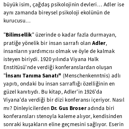
büyük isim, çağdaş psikolojinin devleri… Adler ise
aynı zamanda bireysel psikoloji ekolünün de
kurucusu…
Bilimsellik
"
" üzerinde o kadar fazla durmayan,
Adler
pratiğe yönelik bir insan sarrafı olan
,
insanların yardımcısı olmak ve öyle de kalmak
isteyen biriydi. 1920 yılında Viyana Halk
Enstitüsü'nde verdiği konferanslardan oluşan
İnsanı Tanıma Sanatı"
"
(Menschenkenntnis) adlı
yapıtı, ondaki bu insan sarraflığı özelliğinin en
güzel kanıtıydı. Bu kitap, Adler'in 1926'da
Viyana'da verdiği bir dizi konferansı içeriyor. Nasıl
Dr. Gus
Broser
mı? Dinleyicilerden
adında biri
konferansları stenoyla kaleme alıyor, kendisinden
sonraki kuşakların eline geçmesini sağlıyor. Eserin