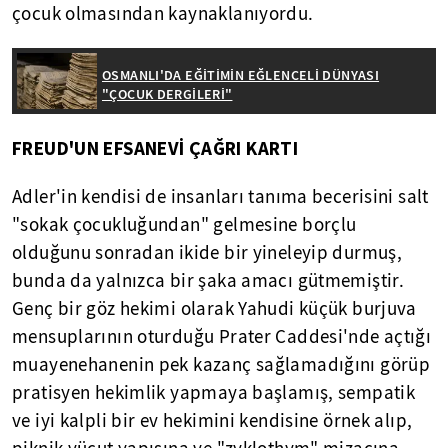
çocuk olmasından kaynaklanıyordu.
OSMANLI'DA EĞİTİMİN EĞLENCELİ DÜNYASI
"ÇOCUK DERGİLERİ"
FREUD'UN EFSANEVİ ÇAĞRI KARTI
Adler'in kendisi de insanları tanıma becerisini salt
"sokak çocukluğundan" gelmesine borçlu
olduğunu sonradan ikide bir yineleyip durmuş,
bunda da yalnızca bir şaka amacı gütmemiştir.
Genç bir göz hekimi olarak Yahudi küçük burjuva
mensuplarının oturduğu Prater Caddesi'nde açtığı
muayenehanenin pek kazanç sağlamadığını görüp
pratisyen hekimlik yapmaya başlamış, sempatik
ve iyi kalpli bir ev hekimini kendisine örnek alıp,