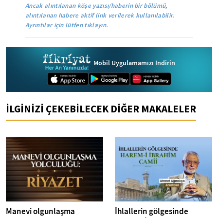
Ancak alıntılanan köşe yazısı/haberin bir bölümü,
alıntılanan habere aktif link verilerek kullanılabilir.
Ayrıntılar için lütfen
tıklayın
.
Mobil Uygulamamızı İndirin
İLGİNİZİ ÇEKEBİLECEK DİĞER MAKALELER
Manevi olgunlaşma
İhlallerin gölgesinde