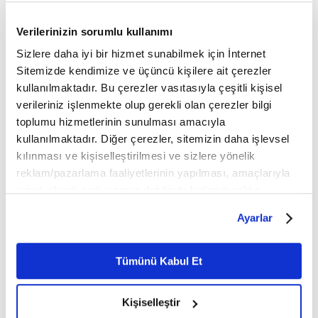
ancak bilinçli şekilde uygulayacağımız insanı
tanıma sanatı sağlayacaktır.
Verilerinizin sorumlu kullanımı
Sizlere daha iyi bir hizmet sunabilmek için İnternet
Kadınların erkeklerden daha az yetenekli olduğu
Sitemizde kendimize ve üçüncü kişilere ait çerezler
savı bir masaldan, gerçekmiş izlenimi veren bir
kullanılmaktadır. Bu çerezler vasıtasıyla çeşitli kişisel
uydurmacadan başka nitelik taşımaz.
verileriniz işlenmekte olup gerekli olan çerezler bilgi
toplumu hizmetlerinin sunulması amacıyla
kullanılmaktadır. Diğer çerezler, sitemizin daha işlevsel
EDEBİYATÇILAR ARASINDA KİTAPTAN FAL BAKMA
kılınması ve kişiselleştirilmesi ve sizlere yönelik
GELENEĞİ TEFE'ÜL
reklam/pazarlama faaliyetlerinin yapılması, amaçlarıyla
sınırlı olarak açık rızanız dahilinde kullanılacaktır.
TOPLUMSALLIK DUYGUSUNUN EKSİKLİĞİ
Çerezlere ilişkin tercihlerinizi çerez paneli vasıtasıyla
İhmal ve Unutkanlık
Ayarlar
belirleyebilirsiniz. Çerezlere ilişkin detaylı bilgi için
Ayarlar butonuna tıklayabilir,
Çerez Bilgilendirme
Kitabın birinci bölüm, altıncı sıra numarasında
Metnimizi ziyaret edebilirsiniz.
Tümünü Kabul Et
Yaşama Hazırlık
İhmal
"
" başlığı altında verilen "
6698 sayılı Kişisel Verilerin Korunması Kanunu uyarınca
ve Unutkanlık
" ile ilgili önemli noktalara değinen
hazırlanmış olan İnternet Sitesi Aydınlatma Metnimizi
Kişiselleştir
okumak ve sitemizi ziyaretiniz kapsamında
Adler, insanı tanıma ve ihmallik ilişkisi ile ilgili