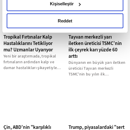
Kişiselleştir
okumak ve sitemizi ziyaretiniz kapsamında
gerçekleştirilen veri işleme faaliyetleri ile ilgili daha
detaylı bilgi almak için lütfen
tıklayınız.
Reddet
Tropikal Fırtınalar Kalp
Tayvan merkezli yarı
Hastalıklarını Tetikliyor
iletken üreticisi TSMC'nin
mu? Uzmanlar Uyarıyor
ilk çeyrek karı yüzde 60
arttı
Yeni bir araştırmada, tropikal
fırtınaların ardından kalp ve
Dünyanın en büyük yarı iletken
damar hastalıkları şikayetiyle
üreticisi Tayvan merkezli
hastaneye başvuranların...
TSMC'nin bu yılın ilk
çeyreğindeki karı piyasa
beklentilerini...
Çin, ABD'nin "karşılıklı
Trump, piyasalardaki "sert