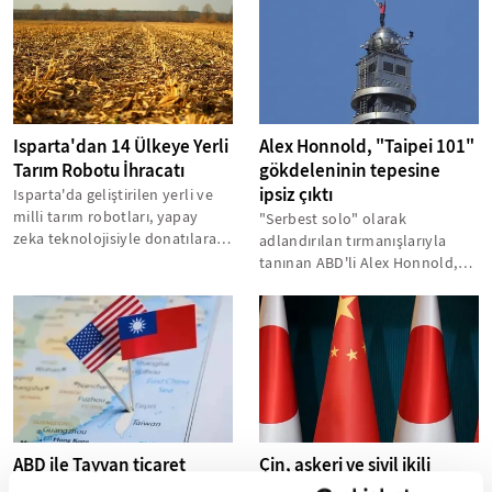
Isparta'dan 14 Ülkeye Yerli
Alex Honnold, "Taipei 101"
Tarım Robotu İhracatı
gökdeleninin tepesine
ipsiz çıktı
Isparta'da geliştirilen yerli ve
milli tarım robotları, yapay
"Serbest solo" olarak
zeka teknolojisiyle donatılarak
adlandırılan tırmanışlarıyla
dünya pazarına açılıyor....
tanınan ABD'li Alex Honnold,
dünyanın en yüksek
binalarından Tayvan'daki...
ABD ile Tayvan ticaret
Çin, askeri ve sivil ikili
anlaşmasına vardı
kullanıma sahip ürünlerin