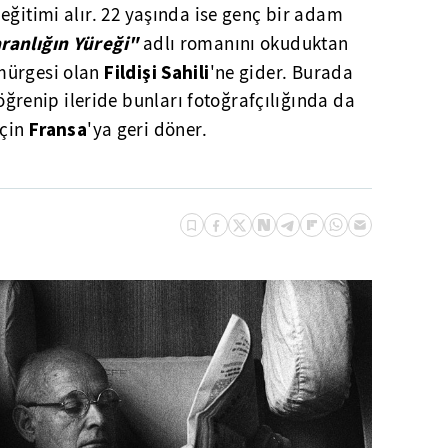
eğitimi alır. 22 yaşında ise genç bir adam
ranlığın Yüreği"
adlı romanını okuduktan
Fildişi
Sahili
ürgesi olan
'ne gider. Burada
k öğrenip ileride bunları fotoğrafçılığında da
Fransa
için
'ya geri döner.