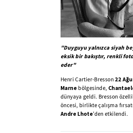
"Duyguyu yalnızca siyah be
eksik bir bakıştır, renkli fo
eder"
22 Ağu
Henri Cartier-Bresson
Marne
Chantael
bölgesinde,
dünyaya geldi. Bresson özell
öncesi, birlikte çalışma fırs
Andre
Lhote
'den etkilendi.