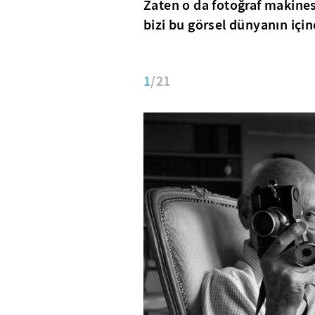
Zaten o da fotoğraf makines
bizi bu görsel dünyanın içi
1
/21