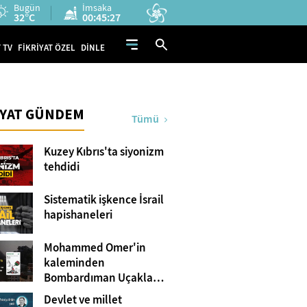
Bugün
İmsaka
32°C
00:45:25
 TV
FİKRİYAT ÖZEL
DİNLE
İYAT GÜNDEM
Tümü
Kuzey Kıbrıs'ta siyonizm
tehdidi
Sistematik işkence İsrail
hapishaneleri
Mohammed Omer'in
kaleminden
Bombardıman Uçakları
ve Tanklar Arasında
Devlet ve millet