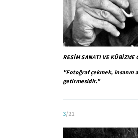
RESİM SANATI VE KÜBİZME 
"Fotoğraf çekmek, insanın a
getirmesidir."
3
/21