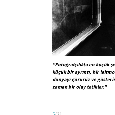
"Fotoğrafçılıkta en küçük şey
küçük bir ayrıntı, bir leitm
dünyayı görürüz ve gösterir
zaman bir olay tetikler."
5
/21