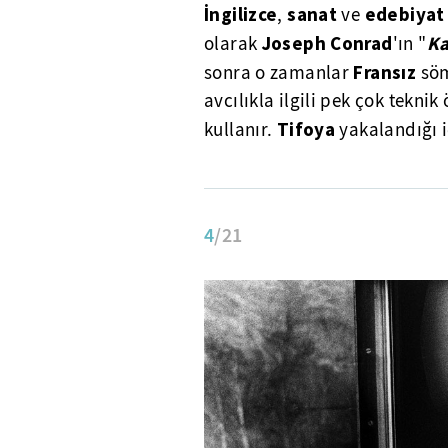
İngilizce
sanat
edebiyat
,
ve
Joseph Conrad
Ka
olarak
'ın "
Fransız
sonra o zamanlar
söm
avcılıkla ilgili pek çok tekni
Tifoya
kullanır.
yakalandığı 
4
/21