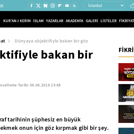
Ol
KUR'AN-I KERİM
İSLAM
YAZARLAR
AKADEMİK
GALERİ
LİSTELER
FİKRİYAT
nat
Dünyaya objektifiyle bakan bir göz
FİKR
tifiyle bakan bir
ncelleme Tarihi:
06.06.2018 23:48
raf tarihinin şüphesiz en büyük
çekmek onun için göz kırpmak gibi bir şey.