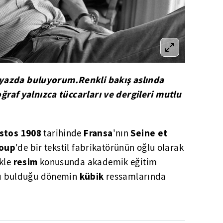
yazda buluyorum.Renkli bakış aslında
toğraf yalnızca tüccarları ve dergileri mutlu
stos 1908
Fransa
Seine et
tarihinde
'nın
oup
'de bir tekstil fabrikatörünün oğlu olarak
resim
ikle
konusunda akademik eğitim
kübik
atı bulduğu dönemin
ressamlarında