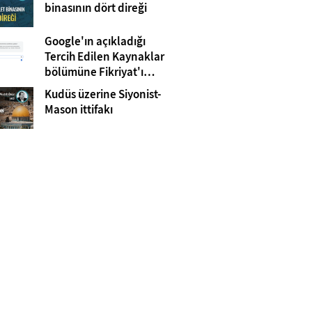
Gazze
binasının dört direği
Google'ın açıkladığı
Tercih Edilen Kaynaklar
bölümüne Fikriyat'ı
eklemeyi unutmayın!
Kudüs üzerine Siyonist-
Mason ittifakı