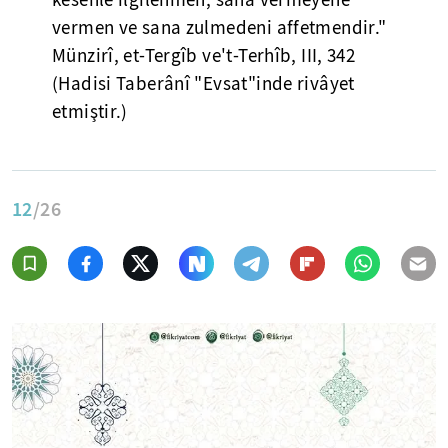
kesenle ilgilenmen, sana vermeyene
vermen ve sana zulmedeni affetmendir."
Münzirî, et-Tergîb ve't-Terhîb, III, 342
(Hadisi Taberânî "Evsat"inde rivâyet
etmiştir.)
12
/26