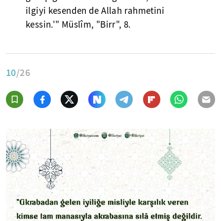
ilgiyi kesenden de Allah rahmetini
kessin.'" Müslîm, "Birr", 8.
10
/26