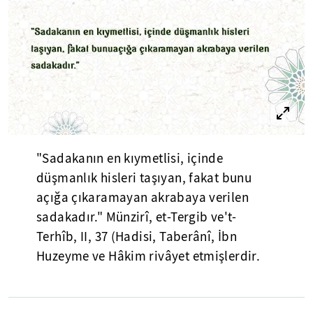
"Sadakanın en kıymetlisi, içinde
düşmanlık hisleri taşıyan, fakat bunu
açığa çıkaramayan akrabaya verilen
sadakadır." Münzirî, et-Tergib ve't-
Terhîb, II, 37 (Hadisi, Taberânî, İbn
Huzeyme ve Hâkim rivâyet etmişlerdir.