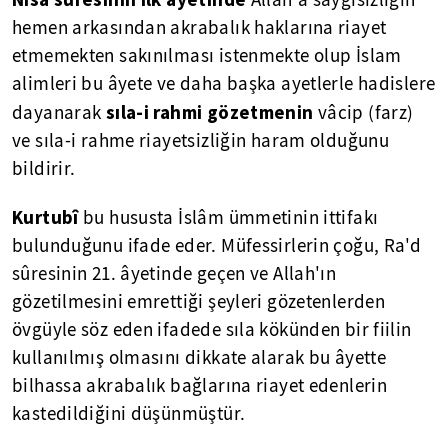
Allah'a saygısızlığın
hemen arkasından akrabalık haklarına riayet
etmemekten sakınılması istenmekte olup İslam
alimleri bu âyete ve daha başka ayetlerle hadislere
sıla-i rahmi gözetmenin
dayanarak
vâcip (farz)
ve sıla-i rahme riayetsizliğin haram olduğunu
bildirir.
Kurtubî
bu hususta İslâm ümmetinin ittifakı
bulunduğunu ifade eder. Müfessirlerin çoğu, Ra'd
sûresinin 21. âyetinde geçen ve Allah'ın
gözetilmesini emrettiği şeyleri gözetenlerden
övgüyle söz eden ifadede sıla kökünden bir fiilin
kullanılmış olmasını dikkate alarak bu âyette
bilhassa akrabalık bağlarına riayet edenlerin
kastedildiğini düşünmüştür.