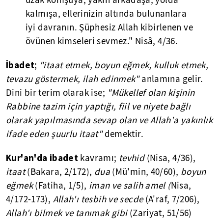
uzak komşuya, yakın arkadaşa, yolda
kalmışa, ellerinizin altında bulunanlara
iyi davranın. Şüphesiz Allah kibirlenen ve
övünen kimseleri sevmez." Nisâ, 4/36.
İbadet
;
"itaat etmek, boyun eğmek, kulluk etmek,
tevazu göstermek, ilah edinmek"
anlamına gelir.
Dini bir terim olarak ise;
"Mükellef olan kişinin
Rabbine tazim için yaptığı, fiil ve niyete bağlı
olarak yapılmasında sevap olan ve Allah'a yakınlık
ifade eden şuurlu itaat"
demektir.
Kur'an'da ibadet
kavramı;
tevhid
(Nisa, 4/36),
itaat
(Bakara, 2/172),
dua
(Mü'min, 40/60),
boyun
eğmek
(Fatiha, 1/5),
iman ve salih amel (
Nisa,
4/172-173),
Allah'ı tesbih ve secde
(A'raf, 7/206),
Allah'ı bilmek ve tanımak gibi
(Zariyat, 51/56)