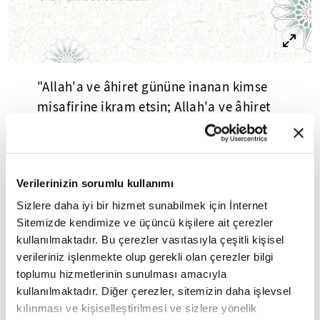
"Allah'a ve âhiret gününe inanan kimse
misafirine ikram etsin; Allah'a ve âhiret
gününe inanan kimse sılâ-i rahim'de
bulunsun." Buhârî, "Edeb", 31
Sahabeden biri Peygamberimize gelerek,
"Ey
Verilerinizin sorumlu kullanımı
Allah'ın Resulü! Ben akrabamla ilişkilerimi sıcak
Sizlere daha iyi bir hizmet sunabilmek için İnternet
tutmaya çalışıyorum, onlarsa beni arayıp
Sitemizde kendimize ve üçüncü kişilere ait çerezler
sormuyorlar. Onlara iyilik ediyorum, onlar bana
kullanılmaktadır. Bu çerezler vasıtasıyla çeşitli kişisel
verileriniz işlenmekte olup gerekli olan çerezler bilgi
kötülük ediyorlar. Ben onlara yumuşak
toplumu hizmetlerinin sunulması amacıyla
davranıyorum, onlar bana kaba davranıyorlar."
kullanılmaktadır. Diğer çerezler, sitemizin daha işlevsel
dedi. Bunun üzerine Resûl-i Ekrem (s.a.s), o
kılınması ve kişiselleştirilmesi ve sizlere yönelik