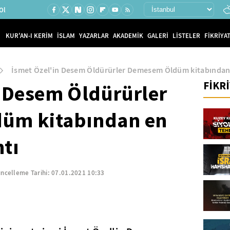
Ol
KUR'AN-I KERİM
İSLAM
YAZARLAR
AKADEMİK
GALERİ
LİSTELER
FİKRİYAT
İsmet Özel'in Desem Öldürürler Demesem Öldüm kitabından e
FİKR
n Desem Öldürürler
üm kitabından en
ntı
ncelleme Tarihi:
07.01.2021 10:33