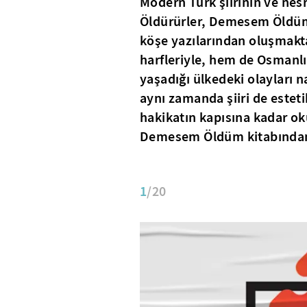
Modern Türk şiirinin ve nes
Öldürürler, Demesem Öldüm k
köşe yazılarından oluşmakta
harfleriyle, hem de Osmanlı
yaşadığı ülkedeki olayları 
aynı zamanda şiiri de esteti
hakikatın kapısına kadar ok
Demesem Öldüm kitabından 
1
/20