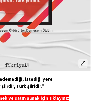
edemediği, istediği yere
iirdir, Türk şiiridir."
mek ve satın almak için tıklayınız