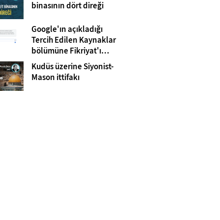
Gazze
binasının dört direği
Google'ın açıkladığı
Tercih Edilen Kaynaklar
bölümüne Fikriyat'ı
eklemeyi unutmayın!
Kudüs üzerine Siyonist-
Mason ittifakı