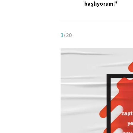
başlıyorum."
3
/20