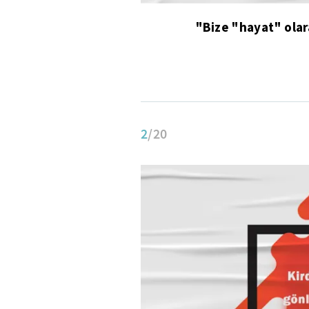
"Bize "hayat" olar
2
/20