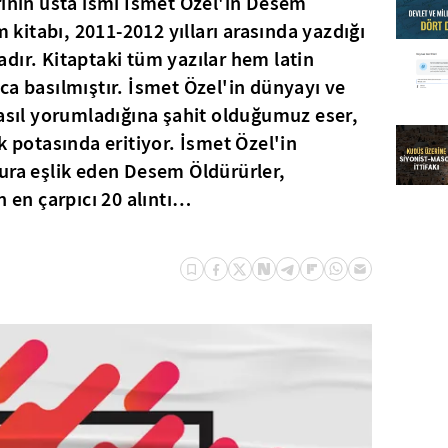
rinin usta ismi İsmet Özel'in Desem
itabı, 2011-2012 yılları arasında yazdığı
dır. Kitaptaki tüm yazılar hem latin
ca basılmıştır. İsmet Özel'in dünyayı ve
nasıl yorumladığına şahit olduğumuz eser,
k potasında eritiyor. İsmet Özel'in
ura eşlik eden Desem Öldürürler,
en çarpıcı 20 alıntı…