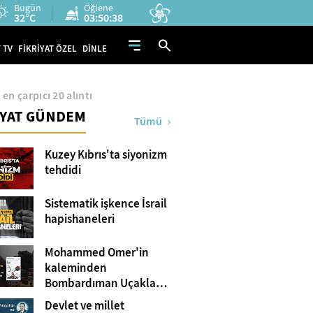
Bugün
Öğlene
32°C
03:50:37
 TV
FİKRİYAT ÖZEL
DİNLE
n çarpıcı 20 alıntı
İYAT GÜNDEM
Tümü
Kuzey Kıbrıs'ta siyonizm
tehdidi
Sistematik işkence İsrail
hapishaneleri
Mohammed Omer'in
kaleminden
Bombardıman Uçakları
ve Tanklar Arasında
Devlet ve millet