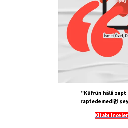
"Küfrün hâlâ zapt 
raptedemediği şey ş
Kitabı incele