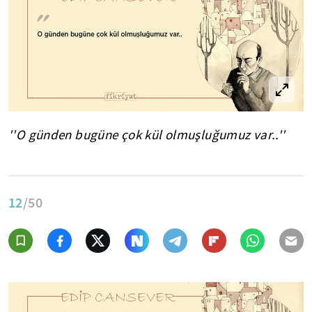
''O günden bugüne çok kül olmuşluğumuz var..''
12
/50