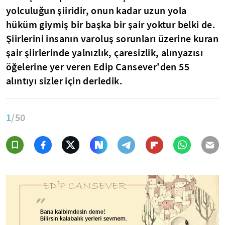
yolculuğun şiiridir, onun kadar uzun yola
hüküm giymiş bir başka bir şair yoktur belki de.
Şiirlerini insanın varoluş sorunları üzerine kuran
şair şiirlerinde yalnızlık, çaresizlik, alınyazısı
öğelerine yer veren Edip Cansever'den 55
alıntıyı sizler için derledik.
1
/50