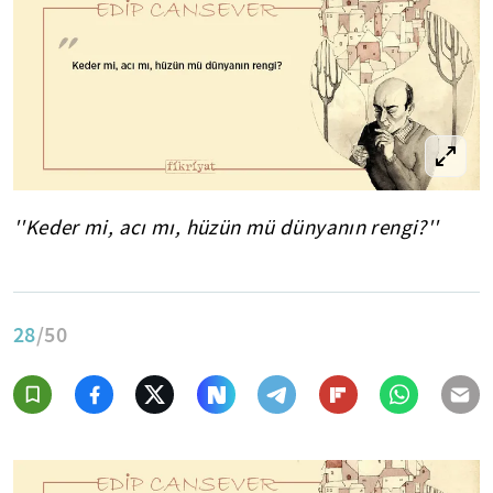
''Keder mi, acı mı, hüzün mü dünyanın rengi?''
28
/50