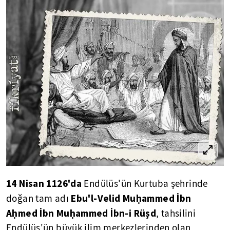
14 Nisan 1126'da
Endülüs'ün Kurtuba şehrinde
Ebu'l-Velid Muḥammed İbn
doğan tam adı
Aḥmed İbn Muḥammed İbn-i Rüşd
, tahsilini
Endülüs'ün büyük ilim merkezlerinden olan