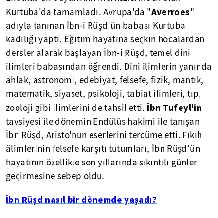
Averroes
Kurtuba'da tamamladı. Avrupa'da "
"
adıyla tanınan İbn-i Rüşd'ün babası Kurtuba
kadılığı yaptı. Eğitim hayatına seçkin hocalardan
dersler alarak başlayan İbn-i Rüşd, temel dini
ilimleri babasından öğrendi. Dini ilimlerin yanında
ahlak, astronomi, edebiyat, felsefe, fizik, mantık,
matematik, siyaset, psikoloji, tabiat ilimleri, tıp,
İbn Tufeyl'in
zooloji gibi ilimlerini de tahsil etti.
tavsiyesi ile dönemin Endülüs hakimi ile tanışan
İbn Rüşd, Aristo'nun eserlerini tercüme etti. Fıkıh
âlimlerinin felsefe karşıtı tutumları, İbn Rüşd'ün
hayatının özellikle son yıllarında sıkıntılı günler
geçirmesine sebep oldu.
İbn Rüşd nasıl bir dönemde yaşadı?