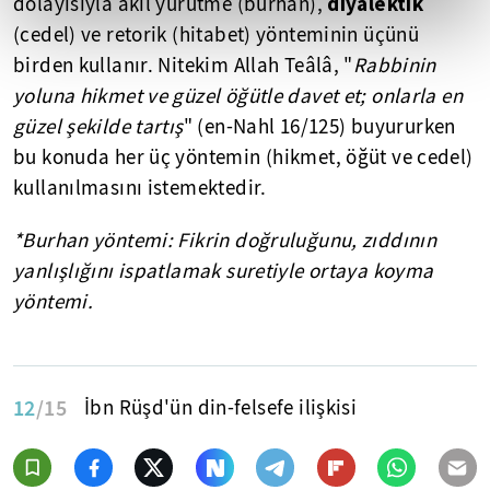
diyalektik
dolayısıyla akıl yürütme (burhan),
(
cedel
) ve retorik (hitabet) yönteminin üçünü
birden kullanır. Nitekim Allah
Teâlâ
, "
Rabbinin
yoluna hikmet ve güzel öğütle davet et; onlarla en
güzel şekilde tartış
" (
en-Nahl
16/125) buyururken
bu konuda her üç yöntemin (hikmet, öğüt ve
cedel
)
kullanılmasını istemektedir.
*Burhan yöntemi: Fikrin doğruluğunu, zıddının
yanlışlığını ispatlamak suretiyle ortaya koyma
yöntemi.
12
/15
İbn Rüşd'ün din-felsefe ilişkisi