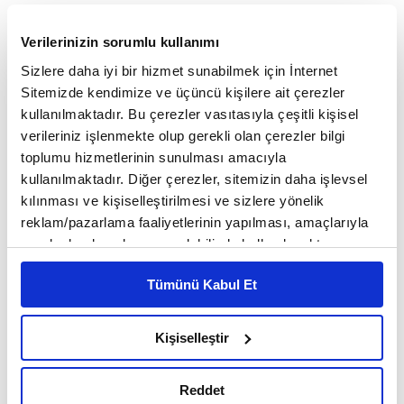
Verilerinizin sorumlu kullanımı
Sizlere daha iyi bir hizmet sunabilmek için İnternet
Sitemizde kendimize ve üçüncü kişilere ait çerezler
kullanılmaktadır. Bu çerezler vasıtasıyla çeşitli kişisel
verileriniz işlenmekte olup gerekli olan çerezler bilgi
toplumu hizmetlerinin sunulması amacıyla
kullanılmaktadır. Diğer çerezler, sitemizin daha işlevsel
kılınması ve kişiselleştirilmesi ve sizlere yönelik
reklam/pazarlama faaliyetlerinin yapılması, amaçlarıyla
sınırlı olarak açık rızanız dahilinde kullanılacaktır.
Çerezlere ilişkin tercihlerinizi çerez paneli vasıtasıyla
Tümünü Kabul Et
belirleyebilirsiniz. Çerezlere ilişkin detaylı bilgi için
Ayarlar butonuna tıklayabilir,
Çerez Bilgilendirme
Metnimizi ziyaret edebilirsiniz.
Kişiselleştir
6698 sayılı Kişisel Verilerin Korunması Kanunu uyarınca
hazırlanmış olan İnternet Sitesi Aydınlatma Metnimizi
Reddet
okumak ve sitemizi ziyaretiniz kapsamında