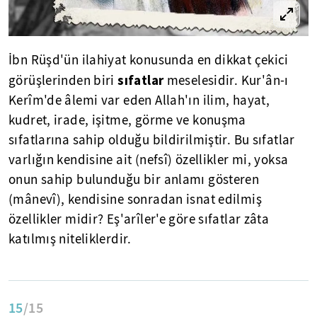
İbn Rüşd'ün ilahiyat konusunda en dikkat çekici
sıfatlar
görüşlerinden biri
meselesidir. Kur'ân-ı
Kerîm'de âlemi var eden Allah'ın ilim, hayat,
kudret, irade, işitme, görme ve konuşma
sıfatlarına sahip olduğu bildirilmiştir. Bu sıfatlar
varlığın kendisine ait (nefsî) özellikler mi, yoksa
onun sahip bulunduğu bir anlamı gösteren
(mânevî), kendisine sonradan isnat edilmiş
özellikler midir? Eş'arîler'e göre sıfatlar zâta
katılmış niteliklerdir.
15
/15