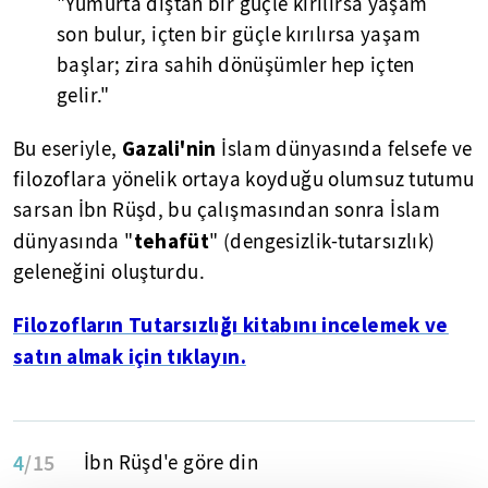
"Yumurta dıştan bir güçle kırılırsa yaşam
son bulur, içten bir güçle kırılırsa yaşam
başlar; zira sahih dönüşümler hep içten
gelir."
Gazali'nin
Bu eseriyle,
İslam dünyasında felsefe ve
filozoflara yönelik ortaya koyduğu olumsuz tutumu
sarsan İbn Rüşd, bu çalışmasından sonra İslam
tehafüt
dünyasında "
" (dengesizlik-tutarsızlık)
geleneğini oluşturdu.
Filozofların Tutarsızlığı kitabını incelemek ve
satın almak için tıklayın.
4
/15
İbn Rüşd'e göre din