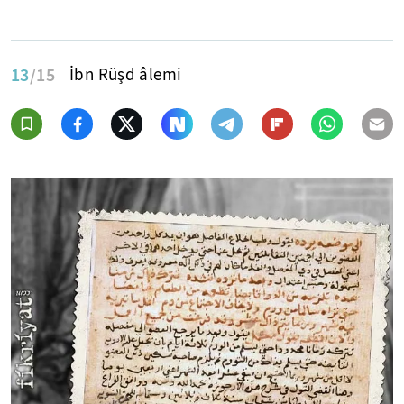
13
/15
İbn Rüşd âlemi