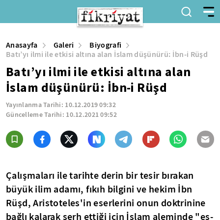
Anasayfa
Galeri
Biyografi
Batı’yı ilmi ile etkisi altına alan İslam düşünürü: İbn-i Rüşd
Batı’yı ilmi ile etkisi altına alan
İslam düşünürü: İbn-i Rüşd
Yayınlanma Tarihi:
10.12.2019 09:32
Güncelleme Tarihi:
10.12.2021 09:52
Çalışmaları ile tarihte derin bir tesir bırakan
büyük ilim adamı, fıkıh bilgini ve hekim
İbn
Rüşd
, Aristoteles'in eserlerini onun doktrinine
bağlı kalarak şerh ettiği için İslam aleminde "eş-