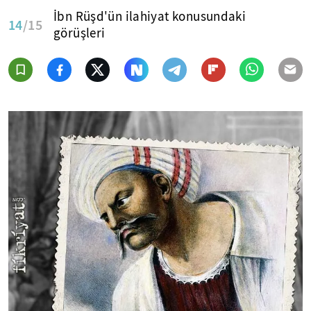
İbn Rüşd'ün ilahiyat konusundaki
14
/15
görüşleri