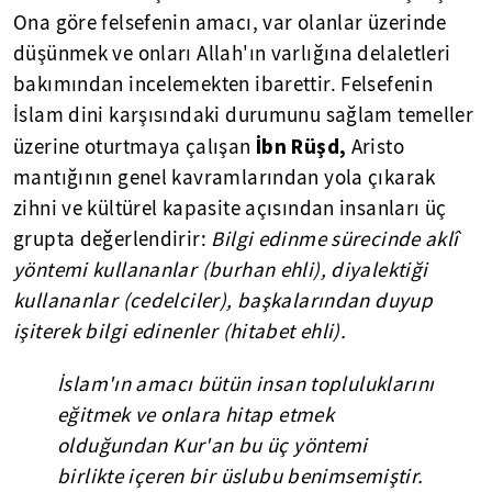
Ona göre felsefenin amacı, var olanlar üzerinde
düşünmek ve onları Allah'ın varlığına delaletleri
bakımından incelemekten ibarettir. Felsefenin
İslam dini karşısındaki durumunu sağlam temeller
İbn Rüşd,
üzerine oturtmaya çalışan
Aristo
mantığının genel kavramlarından yola çıkarak
zihni ve kültürel kapasite açısından insanları üç
grupta değerlendirir:
Bilgi edinme sürecinde aklî
yöntemi kullananlar (burhan ehli), diyalektiği
kullananlar (cedelciler), başkalarından duyup
işiterek bilgi edinenler (hitabet ehli).
İslam'ın amacı bütün insan topluluklarını
eğitmek ve onlara hitap etmek
olduğundan Kur'an bu üç yöntemi
birlikte içeren bir üslubu benimsemiştir.