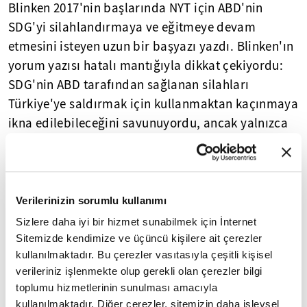
Blinken 2017'nin başlarında NYT için ABD'nin
SDG'yi silahlandırmaya ve eğitmeye devam
etmesini isteyen uzun bir başyazı yazdı. Blinken'ın
yorum yazısı hatalı mantığıyla dikkat çekiyordu:
SDG'nin ABD tarafından sağlanan silahları
Türkiye'ye saldırmak için kullanmaktan kaçınmaya
ikna edilebileceğini savunuyordu, ancak yalnızca
birkaç paragraf sonra Trump yönetimini
Türkiye'nin PKK ile mücadelesine yardım etmeye
çağırıyordu. Blinken'ın çok mu saf, yoksa
samimiyetsiz mi olduğu okuyucunun irfanına
Verilerinizin sorumlu kullanımı
kalmış.
Sizlere daha iyi bir hizmet sunabilmek için İnternet
Sitemizde kendimize ve üçüncü kişilere ait çerezler
Blinken'ın Türkiye hakkındaki açıklamaları,
kullanılmaktadır. Bu çerezler vasıtasıyla çeşitli kişisel
Biden'ınkilerin aksine, genellikle daha dikkatli.
verileriniz işlenmekte olup gerekli olan çerezler bilgi
toplumu hizmetlerinin sunulması amacıyla
Blinken Temmuz ayında Hudson Enstitüsü'ne [3]
kullanılmaktadır. Diğer çerezler, sitemizin daha işlevsel