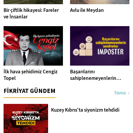
Bir çiftlik hikayesi: Fareler
Avlu ile Meydan
ve İnsanlar
İlk hava şehidimiz Cengiz
Başarılarını
Topel
sahiplenemeyenlerin
sendromu:Imposter
FİKRİYAT GÜNDEM
Tümü
Kuzey Kıbrıs'ta siyonizm tehdidi