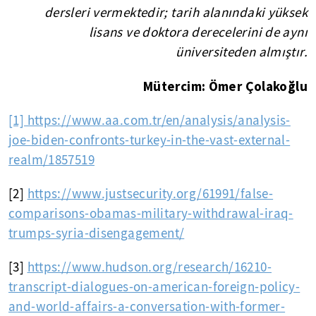
dersleri vermektedir; tarih alanındaki yüksek
lisans ve doktora derecelerini de aynı
üniversiteden almıştır.
Mütercim: Ömer Çolakoğlu
[1] https://www.aa.com.tr/en/analysis/analysis-
joe-biden-confronts-turkey-in-the-vast-external-
realm/1857519
[2]
https://www.justsecurity.org/61991/false-
comparisons-obamas-military-withdrawal-iraq-
trumps-syria-disengagement/
[3]
https://www.hudson.org/research/16210-
transcript-dialogues-on-american-foreign-policy-
and-world-affairs-a-conversation-with-former-