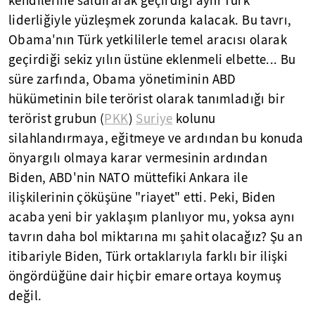
kendilerine saldırarak geçirdiği aynı Türk
liderliğiyle yüzleşmek zorunda kalacak. Bu tavrı,
Obama'nın Türk yetkililerle temel aracısı olarak
geçirdiği sekiz yılın üstüne eklenmeli elbette... Bu
süre zarfında, Obama yönetiminin ABD
hükümetinin bile terörist olarak tanımladığı bir
terörist grubun (
PKK
)
Suriye
kolunu
silahlandırmaya, eğitmeye ve ardından bu konuda
önyargılı olmaya karar vermesinin ardından
Biden, ABD'nin NATO müttefiki Ankara ile
ilişkilerinin çöküşüne "riayet" etti. Peki, Biden
acaba yeni bir yaklaşım planlıyor mu, yoksa aynı
tavrın daha bol miktarına mı şahit olacağız? Şu an
itibariyle Biden, Türk ortaklarıyla farklı bir ilişki
öngördüğüne dair hiçbir emare ortaya koymuş
değil.