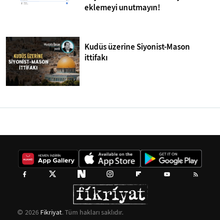
eklemeyi unutmayın!
Kudüs üzerine Siyonist-Mason
ittifakı
2026
Fikriyat
. Tüm hakları saklıdır.