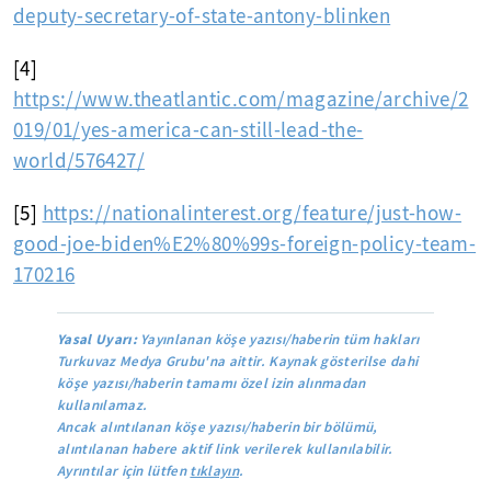
deputy-secretary-of-state-antony-blinken
[4]
https://www.theatlantic.com/magazine/archive/2
019/01/yes-america-can-still-lead-the-
world/576427/
[5]
https://nationalinterest.org/feature/just-how-
good-joe-biden%E2%80%99s-foreign-policy-team-
170216
Yasal Uyarı:
Yayınlanan köşe yazısı/haberin tüm hakları
Turkuvaz Medya Grubu'na aittir. Kaynak gösterilse dahi
köşe yazısı/haberin tamamı özel izin alınmadan
kullanılamaz.
Ancak alıntılanan köşe yazısı/haberin bir bölümü,
alıntılanan habere aktif link verilerek kullanılabilir.
Ayrıntılar için lütfen
tıklayın
.