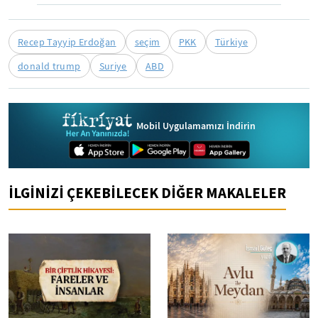
Recep Tayyip Erdoğan
seçim
PKK
Türkiye
donald trump
Suriye
ABD
Mobil Uygulamamızı İndirin
İLGİNİZİ ÇEKEBİLECEK DİĞER MAKALELER