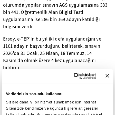
oturumda yapılan sınavın AGS uygulamasına 383
bin 441, Öğretmenlik Alan Bilgisi Testi
uygulamasına ise 286 bin 169 adayın katıldığı
bilgisini verdi.
Ersoy, e-TEP'in bu yıl iki defa uygulandığını ve
1101 adayın başvurduğunu belirterek, sınavın
2026'da 31 Ocak, 25 Nisan, 18 Temmuz, 14
Kasım'da olmak üzere 4 kez uygulanacağını
bildirdi.
4 beceriyi ölçen İngilizce uygulamasının ardından
Türkçe için de çalışmaların son aşamaya geldiğini
söyleyen ÖSYM Başkanı Ersoy, Arapça uygulaması
Verilerinizin sorumlu kullanımı
için de çalışmalara başlandığını ifade etti.
Sizlere daha iyi bir hizmet sunabilmek için İnternet
Sitemizde kendimize ve üçüncü kişilere ait çerezler
- 44 bin 394 şehit ve gazi yakınından sınav ücreti
kullanılmaktadır. Bu çerezler vasıtasıyla çeşitli kişisel