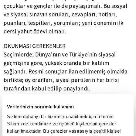
çocuklar ve gençler ile de paylaşılmalı. Bu sosyal
ve siyasal sınavın soruları, cevapları, notları,
puanları, tespitleri, yorumları; yeni dönemin ilk
dersi yahut ödevi olmalı.
OKUNMASI GEREKENLER
Seçimlerde; Dünya'nın ve Türkiye'nin siyasal
geçmişine göre, yüksek oranda bir katılım
sağlandı. Resmi sonuçlar ilan edilmemiş olmakla
birlikte; oy oranları, siyasi partilerin her birisi
tarafından kabul edilip onaylandı.
Erkenden başlayan iddialara ve ithamlara
Verilerinizin sorumlu kullanımı
rağmen; ciddi düzeyde bir güvenlik sorunu ile
Sizlere daha iyi bir hizmet sunabilmek için İnternet
karşılaşmadık. Şartlar kişisel, kurumsal, toplumsal
Sitemizde kendimize ve üçüncü kişilere ait çerezler
ittifakları ihtiyaç haline getirdi; uzlaşma dilini ve
kullanılmaktadır. Bu çerezler vasıtasıyla çeşitli kişisel