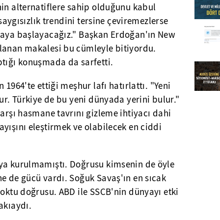
nin alternatiflere sahip olduğunu kabul
 saygısızlık trendini tersine çeviremezlerse
maya başlayacağız." Başkan Erdoğan'ın New
lanan makalesi bu cümleyle bitiyordu.
ptığı konuşmada da sarfetti.
 1964'te ettiği meşhur lafı hatırlattı. "Yeni
ur. Türkiye de bu yeni dünyada yerini bulur."
karşı hasmane tavrını gizleme ihtiyacı dahi
nlayışını eleştirmek ve olabilecek en ciddi
ya kurulmamıştı. Doğrusu kimsenin de öyle
ne de gücü vardı. Soğuk Savaş'ın en sıcak
yoktu doğrusu. ABD ile SSCB'nin dünyayı etki
akıaydı.