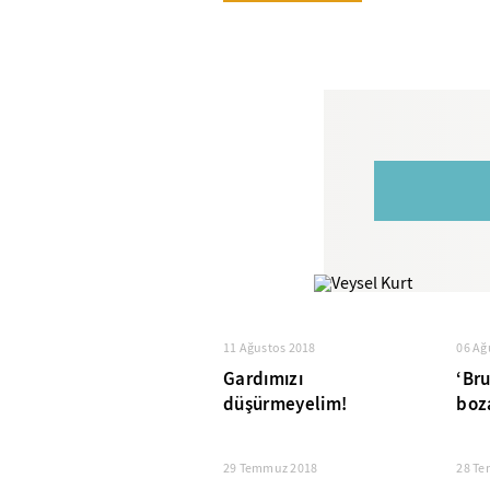
11 Ağustos 2018
06 Ağ
Gardımızı
‘Bru
düşürmeyelim!
boz
29 Temmuz 2018
28 T