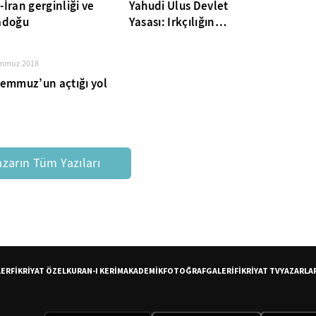
İran gerginliği ve
Yahudi Ulus Devlet
adoğu
Yasası: Irkçılığın
Deklarasyonu
emmuz 2018
Temmuz’un açtığı yol
azarın Tüm Yazıları
LER
FİKRİYAT ÖZEL
KURAN-I KERİM
AKADEMİK
FOTOĞRAF
GALERİ
FİKRİYAT TV
YAZARLA