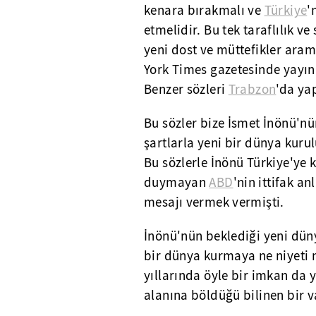
kenara bırakmalı ve
Türkiye
'
etmelidir. Bu tek taraflılık ve
yeni dost ve müttefikler ara
York Times gazetesinde yayın
Benzer sözleri
Trabzon
'da ya
Bu sözler bize İsmet İnönü'nün
şartlarla yeni bir dünya kurul
Bu sözlerle İnönü Türkiye'ye 
duymayan
ABD
'nin ittifak a
mesajı vermek vermişti.
İnönü'nün beklediği yeni dün
bir dünya kurmaya ne niyeti 
yıllarında öyle bir imkan da 
alanına böldüğü bilinen bir v