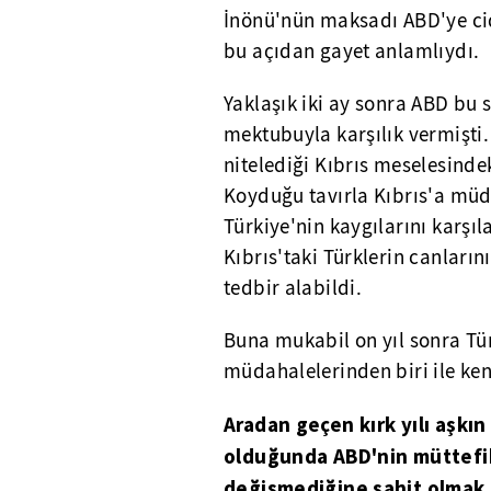
İnönü'nün maksadı ABD'ye cid
bu açıdan gayet anlamlıydı.
Yaklaşık iki ay sonra ABD bu 
mektubuyla karşılık vermişti.
nitelediği Kıbrıs meselesinde
Koyduğu tavırla Kıbrıs'a müda
Türkiye'nin kaygılarını karşıl
Kıbrıs'taki Türklerin canların
tedbir alabildi.
Buna mukabil on yıl sonra Tü
müdahalelerinden biri ile ken
Aradan geçen kırk yılı aşkı
olduğunda ABD'nin müttefikl
değişmediğine şahit olmak 