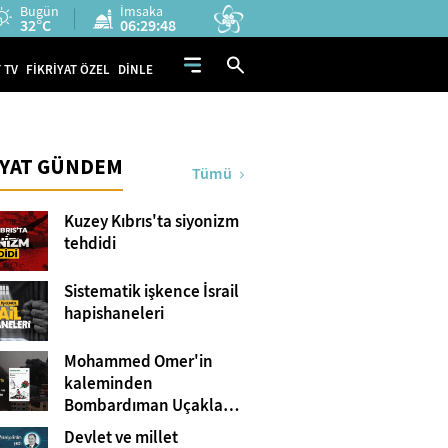
Bugün
İmsaka
32°C
06:29:47
 TV
FİKRİYAT ÖZEL
DİNLE
İYAT GÜNDEM
Tümü
Kuzey Kıbrıs'ta siyonizm
tehdidi
Sistematik işkence İsrail
hapishaneleri
Mohammed Omer'in
kaleminden
Bombardıman Uçakları
ve Tanklar Arasında
Devlet ve millet