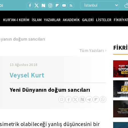
Ol
KUR'AN-I KERİM
İSLAM
YAZARLAR
AKADEMİK
GALERİ
LİSTELER
FİKRİYAT
nyanın doğum sancıları
FİKR
Tüm Yazıları
13 Ağustos 2018
Veysel Kurt
Yeni Dünyanın doğum sancıları
asimetrik olabileceği yanlış düşüncesini bir