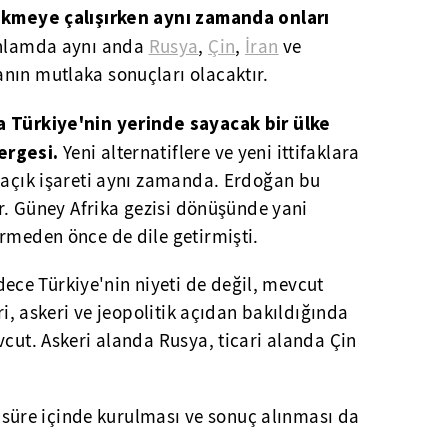
çekmeye çalışırken aynı zamanda onları
nlamda aynı anda
Rusya
,
Çin
,
İran
ve
nın mutlaka sonuçları olacaktır.
a Türkiye'nin yerinde sayacak bir ülke
ergesi.
Yeni alternatiflere ve yeni ittifaklara
e açık işareti aynı zamanda. Erdoğan bu
or. Güney Afrika gezisi dönüşünde yani
rmeden önce de dile getirmişti.
ce Türkiye'nin niyeti de değil, mevcut
ari, askeri ve jeopolitik açıdan bakıldığında
vcut. Askeri alanda Rusya, ticari alanda Çin
sa süre içinde kurulması ve sonuç alınması da