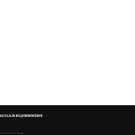
R
GİZLİLİK BİLDİRİMİ
KÜNYE