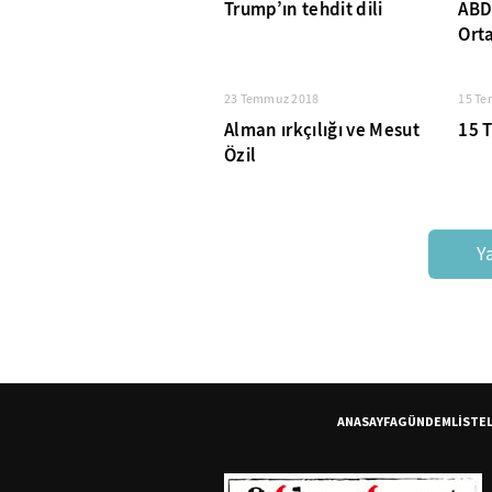
Trump’ın tehdit dili
ABD-
Ort
23 Temmuz 2018
15 T
Alman ırkçılığı ve Mesut
15 
Özil
Y
ANASAYFA
GÜNDEM
LİSTE