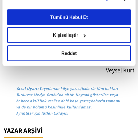
belirleyebilirsiniz. Çerezlere ilişkin detaylı bilgi için
edeceğine işaret ediyor. Ancak güvenliğine yönelik
Ayarlar butonuna tıklayabilir,
Çerez Bilgilendirme
herhangi bir riski görmezden gelmeyeceğini açık
Metnimizi ziyaret edebilirsiniz.
Tümünü Kabul Et
bir şekilde göstermiş oldu. Başka bir deyişle
6698 sayılı Kişisel Verilerin Korunması Kanunu uyarınca
iyimser olmak için ortaya konan bazı işaretlere
hazırlanmış olan İnternet Sitesi Aydınlatma Metnimizi
Kişiselleştir
rağmen Türkiye oyunun hala sert kurallarla
okumak ve sitemizi ziyaretiniz kapsamında
gerçekleştirilen veri işleme faaliyetleri ile ilgili daha
oynandığının farkında ve şartları gözeterek
detaylı bilgi almak için lütfen
tıklayınız.
Reddet
hareket etmeye devam edecektir.
Veysel Kurt
Yasal Uyarı:
Yayınlanan köşe yazısı/haberin tüm hakları
Turkuvaz Medya Grubu’na aittir. Kaynak gösterilse veya
habere aktif link verilse dahi köşe yazısı/haberin tamamı
ya da bir bölümü kesinlikle kullanılamaz.
Ayrıntılar için lütfen
tıklayın
.
YAZAR ARŞİVİ