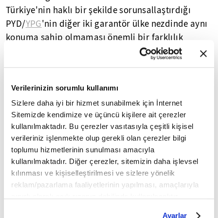
Türkiye'nin haklı bir şekilde sorunsallaştırdığı
PYD/
YPG
'nin diğer iki garantör ülke nezdinde aynı
konuma sahip olmaması önemli bir farklılık
oluşturmaktadır. Türkiye'nin en hassas olduğu
konu olan Suriye'nin toprak bütünlüğünün Rusya
ve İran tarafından da ilkesel düzeyde kabul
Verilerinizin sorumlu kullanımı
edilmesi önemli bir nokta. Ancak olası bir federatif
Sizlere daha iyi bir hizmet sunabilmek için İnternet
bir yapı içinde, askeri varlığını koruyan YPG
Sitemizde kendimize ve üçüncü kişilere ait çerezler
yapılanması Türkiye için risk oluşturmaya devam
kullanılmaktadır. Bu çerezler vasıtasıyla çeşitli kişisel
edecektir.
verileriniz işlenmekte olup gerekli olan çerezler bilgi
toplumu hizmetlerinin sunulması amacıyla
Cumhurbaşkanı Erdoğan'ın zirve sonrası yaptığı
kullanılmaktadır. Diğer çerezler, sitemizin daha işlevsel
açıklama Türkiye'nin tavrını net bir şekilde
kılınması ve kişiselleştirilmesi ve sizlere yönelik
göstermektedir. Bu açıklama krizin siyasi yollarla
reklam/pazarlama faaliyetlerinin yapılması, amaçlarıyla
çözülmesi yönündeki iradesini korumaya devam
sınırlı olarak açık rızanız dahilinde kullanılacaktır.
Çerezlere ilişkin tercihlerinizi çerez paneli vasıtasıyla
edeceğine ve sürece katkı yapmaya devam
Ayarlar