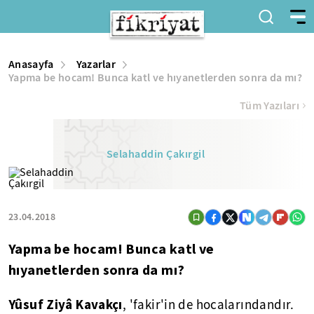
Anasayfa
Yazarlar
Yapma be hocam! Bunca katl ve hıyanetlerden sonra da mı?
Tüm Yazıları
Selahaddin Çakırgil
23.04.2018
Yapma be hocam! Bunca katl ve
hıyanetlerden sonra da mı?
Yûsuf Ziyâ
Kavakçı
, 'fakir'in de hocalarındandır.