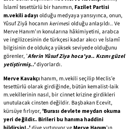
Fazilet Partisi
İslamî tesettürlü bir hanımın,
m.vekili adayı
olduğu medyaya yansıyınca, onun,
Yûsuf Ziyâ hocanın
kerime
si olduğu anlaşıldı.. Ve
Merve Hanım'ın konularına hâkimiyetini, arabca
ve ingilizcesinin de türkçesi kadar akıcı ve İslamî
bilgisinin de oldukça yüksek seviyede olduğunu
Aferin Yûsuf Ziya hoca'ya.. Kızını güzel
görenler, '
yetiştirmiş..'
diyorlardı.
Merve Kavakçı
hanım, m.vekili seçilip Meclis'e
tesettürlü olarak girdiğinde, bütün kemalist-laik
m.vekillerinin nasıl, bir cinnet krizine girdikleri
unutulacak cinsten değildir. Başbakan Ecevit,
'Burası devlete meydan okuma
kürsüye fırlıyor,
yeri değildir.. Birileri bu hanıma haddini
bildirsin!..'
Merve Hanım
diye yırtınıyor ve
'ın