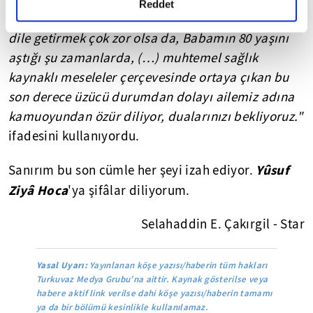
detaylı bilgi almak için lütfen
tıklayınız.
Reddet
ailemizi de derinden üzmüştür. (…)Bir evlat olarak
dile getirmek çok zor olsa da, Babamın 80 yaşını
aştığı şu zamanlarda, (…) muhtemel sağlık
kaynaklı meseleler çerçevesinde ortaya çıkan bu
son derece üzücü durumdan dolayı ailemiz adına
kamuoyundan özür diliyor, dualarınızı bekliyoruz."
ifadesini kullanıyordu.
Yûsuf
Sanırım bu son cümle her şeyi izah ediyor.
Ziyâ Hoca
'ya şifâlar diliyorum.
Selahaddin E. Çakırgil - Star
Yasal Uyarı:
Yayınlanan köşe yazısı/haberin tüm hakları
Turkuvaz Medya Grubu’na aittir. Kaynak gösterilse veya
habere aktif link verilse dahi köşe yazısı/haberin tamamı
ya da bir bölümü kesinlikle kullanılamaz.