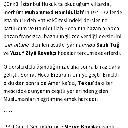
Çünkü, İstanbul Hukuk'ta okuduğum yıllarda,
Muhammed Hamidullah'
merhûm
ın 1971-72'lerde,
İstanbul Edebiyat Fakültesi'ndeki derslerine
katılırdım ve Hamidullah Hoca'nın bazan arabca,
bazan fransızca, bazan İngilizce verdiği derslerini
Salih Tuğ
'simultane'
denilen usûlle, yâni
ânında
Yûsuf
Ziyâ Kavakçı
ve
hocalar tercüme ederlerdi.
O derslerdeki âşinalığımız daha sonra biraz daha
gelişti. Sonra, Hoca Erzurum Uni'ye geçti. Emekli
Texas
olduktan sonra da Amerika'da,
'daki bir
mescidde dünyanın çeşitli yerlerinden gelen
Müslümanların eğitimine emek harcadı.
****
Merve Kavakçı
1999 Genel Seçimleri'nde
isimli,