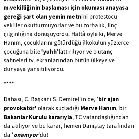
m.vekilliğinin başlaması için okuması anayasa
gereği şart olan yemin metn
ini protestocu
vekiller okutturmuyorlar ve bu zorbalık, linç
çılgınlığına dönüşüyordu. Hattâ öyle ki, Merve
Hanım, çocuklarını götürdüğü ilkokulun yüzlerce
'yuhh
an
çocuğuna bile
'lattırılıyor ve o ut
ç
sahneleri tv. ekranlarından bütün ülkeye ve
dünyaya yansıtılıyordu.
****
bir ajan
Dahası, C. Başkanı S. Demirel'in de, '
provokatör'
Merve Hanım
olarak suçladığı
, bir
Bakanlar Kurulu kararıyla
, TC vatandaşlığından
da atılıyor ve bu karar, hemen Danıştay tarafından
onanıyor
da '
'du!