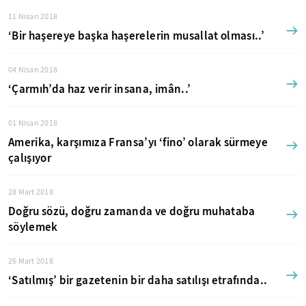
11 Nisan 2018
‘Bir haşereye başka haşerelerin musallat olması..’
04 Nisan 2018
‘Çarmıh’da haz verir insana, imân..’
01 Nisan 2018
Amerika, karşımıza Fransa’yı ‘fino’ olarak sürmeye
çalışıyor
28 Mart 2018
Doğru sözü, doğru zamanda ve doğru muhataba
söylemek
26 Mart 2018
‘Satılmış’ bir gazetenin bir daha satılışı etrafında..