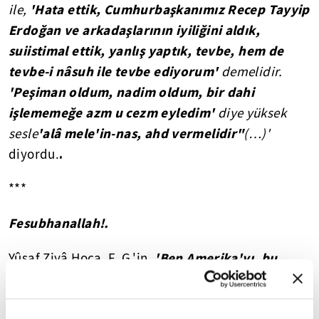
'Hata ettik, Cumhurbaşkanımız Recep Tayyip
ile,
Erdoğan ve arkadaşlarının iyiliğini aldık,
suiistimal ettik, yanlış yaptık, tevbe, hem de
tevbe-i nâsuh ile tevbe ediyorum'
demelidir.
'Peşiman oldum, nadim oldum, bir dahi
işlememeğe azm u cezm eyledim'
diye yüksek
'alâ mele'in-nas, ahd vermelidir"
sesle
(…)'
.
diyordu.
***
Fesubhanallah!.
'Ben Amerika'yı, bu
Yûsaf Ziyâ Hoca, F. G.'in,
büyük Amerikan milletine saygısızlık olmaması
için terketmem..'
dediğinden bile habersizdi