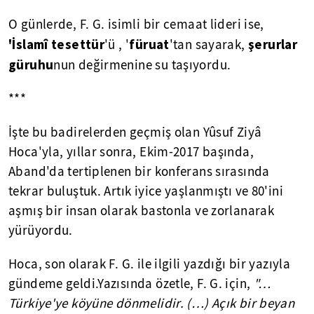
O günlerde, F. G. isimli bir cemaat lideri ise,
'İslamî tesettür
füruat
şerurlar
'ü , '
'tan sayarak,
güruhu
nun değirmenine su taşıyordu.
***
İşte bu badirelerden geçmiş olan Yûsuf Ziyâ
Hoca'yla, yıllar sonra, Ekim-2017 başında,
Aband'da tertiplenen bir konferans sırasında
tekrar buluştuk. Artık iyice yaşlanmıştı ve 80'ini
aşmış bir insan olarak bastonla ve zorlanarak
yürüyordu.
Hoca, son olarak F. G. ile ilgili yazdığı bir yazıyla
gündeme geldi.Yazısında özetle, F. G. için,
"…
Türkiye'ye köyüne dönmelidir. (…) Açık bir beyan