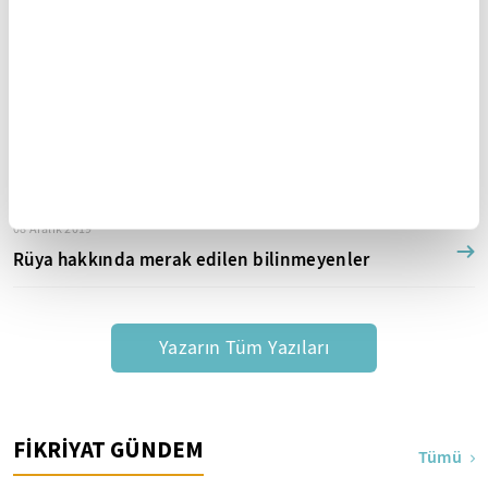
Yaşlılarda ilaç kullanımına dikkat!
06 Ocak 2020
Kaderimizi genlerimiz mi belirliyor?
16 Aralık 2019
Adam olmak ayrı
08 Aralık 2019
Rüya hakkında merak edilen bilinmeyenler
Yazarın Tüm Yazıları
FİKRİYAT GÜNDEM
Tümü