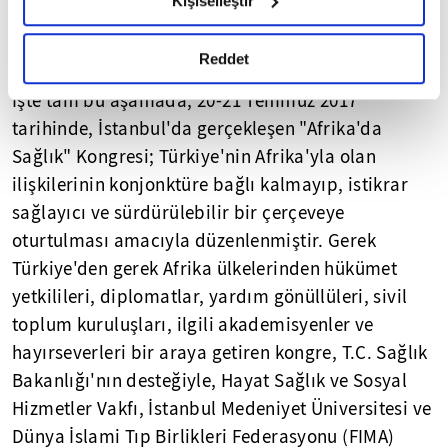
Kişiselleştir
okumak ve sitemizi ziyaretiniz kapsamında
dayanışmanın, ana kıtadan yoksulluğun tamamen
gerçekleştirilen veri işleme faaliyetleri ile ilgili daha
silinmesine dek sürmesidir.
detaylı bilgi almak için lütfen
tıklayınız.
Reddet
İşte tam bu aşamada, 20-21 Temmuz 2017
tarihinde, İstanbul'da gerçekleşen "Afrika'da
Sağlık" Kongresi; Türkiye'nin Afrika'yla olan
ilişkilerinin konjonktüre bağlı kalmayıp, istikrar
sağlayıcı ve sürdürülebilir bir çerçeveye
oturtulması amacıyla düzenlenmiştir. Gerek
Türkiye'den gerek Afrika ülkelerinden hükümet
yetkilileri, diplomatlar, yardım gönüllüleri, sivil
toplum kuruluşları, ilgili akademisyenler ve
hayırseverleri bir araya getiren kongre, T.C. Sağlık
Bakanlığı'nın desteğiyle, Hayat Sağlık ve Sosyal
Hizmetler Vakfı, İstanbul Medeniyet Üniversitesi ve
Dünya İslami Tıp Birlikleri Federasyonu (FIMA)