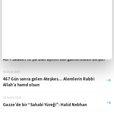
03 Mart 2025
Vakitle kayıtlı bir ibadet olan Oruç’ta “Seher”in
önemi…
27 Şubat 2025
İlk Niyet ve ilk Terâvih…
24 Şubat 2025
Asr-ı Saadet’te Şa’bân ayının son günlerinden biriydi
16 Ocak 2025
467 Gün sonra gelen Ateşkes… Alemlerin Rabbi
Allah’a hamd olsun
23 Aralık 2024
Gazze’de bir “Sahabi Yüreği”: Halid Nebhan