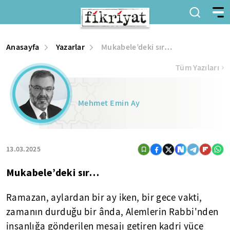
Anasayfa
Yazarlar
Mukabele’deki sır…
Tüm Yazıları
Mehmet Emin Ay
13.03.2025
Mukabele’deki sır…
Ramazan, aylardan bir ay iken, bir gece vakti,
zamanın durduğu bir ânda, Alemlerin Rabbi'nden
insanlığa gönderilen mesajı getiren kadri yüce