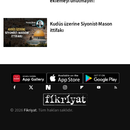
eklemeyi unutmayın!
Kudüs üzerine Siyonist-Mason
ittifakı
2026
Fikriyat
. Tüm hakları saklıdır.