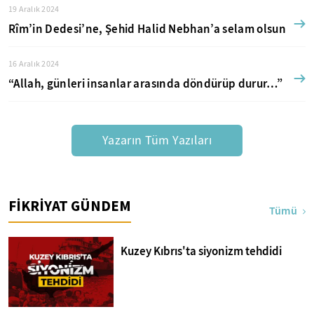
19 Aralık 2024
Rîm’in Dedesi’ne, Şehid Halid Nebhan’a selam olsun
16 Aralık 2024
“Allah, günleri insanlar arasında döndürüp durur…”
Yazarın Tüm Yazıları
FİKRİYAT GÜNDEM
Tümü
Kuzey Kıbrıs'ta siyonizm tehdidi