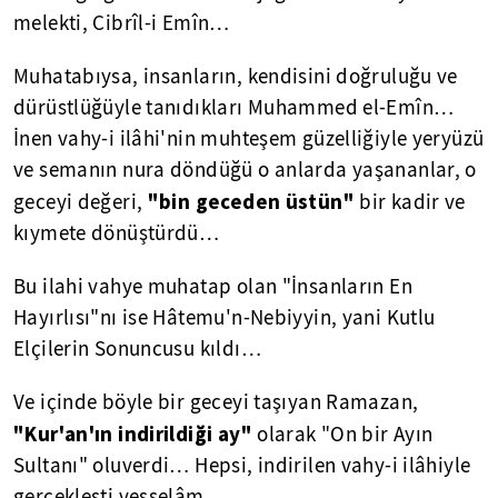
melekti, Cibrîl-i Emîn…
Muhatabıysa, insanların, kendisini doğruluğu ve
dürüstlüğüyle tanıdıkları Muhammed el-Emîn…
İnen vahy-i ilâhi'nin muhteşem güzelliğiyle yeryüzü
ve semanın nura döndüğü o anlarda yaşananlar, o
"bin geceden üstün"
geceyi değeri,
bir kadir ve
kıymete dönüştürdü…
Bu ilahi vahye muhatap olan "İnsanların En
Hayırlısı"nı ise Hâtemu'n-Nebiyyin, yani Kutlu
Elçilerin Sonuncusu kıldı…
Ve içinde böyle bir geceyi taşıyan Ramazan,
"Kur'an'ın indirildiği ay"
olarak "On bir Ayın
Sultanı" oluverdi… Hepsi, indirilen vahy-i ilâhiyle
gerçekleşti vesselâm…