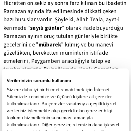
Hicretten on sekiz ay sonra farz kılınan bu ibadetin
Ramazan ayında ifa edilmesinde dikkati çeken
bazı hususlar vardır. Şöyle ki, Allah Teala, ayet-i
sayılı günler
kerimede "
" olarak ifade buyurduğu
Ramazan ayının oruç tutulan günleriyle birlikte
mübarek
gecelerini de "
" kılmış ve bu manevi
güzellikten, bereketten müminlerin istifade
etmelerini, Peygamberi aracılığıyla talep ve
tavsiye etmiştir. Bu bağlamda, Kadir Gecesi'nin
faziletinden bahseden müstakil bir sure ve orucun
Verilerinizin sorumlu kullanımı
faziletiyle ilgili olarak ashabına verdiği bilgiler
Sizlere daha iyi bir hizmet sunabilmek için İnternet
"Bu ay, gündüzleri oruç; geceleri de
içinde
Sitemizde kendimize ve üçüncü kişilere ait çerezler
namaz ve uyanık kalınarak yapılacak ibadetlerle
kullanılmaktadır. Bu çerezler vasıtasıyla çeşitli kişisel
faziletlendirilmiştir"
ifadelerinde fark
verileriniz işlenmekte olup gerekli olan çerezler bilgi
toplumu hizmetlerinin sunulması amacıyla
edilebilmektedir.
kullanılmaktadır. Diğer çerezler, sitemizin daha işlevsel