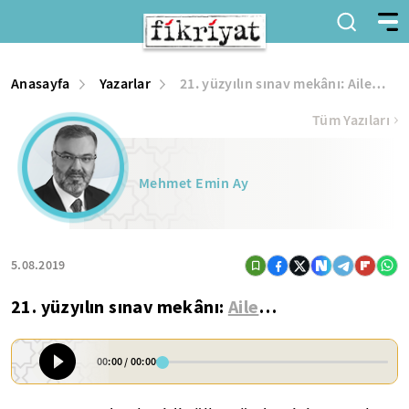
Anasayfa
Yazarlar
21. yüzyılın sınav mekânı: Aile…
Tüm Yazıları
Mehmet Emin Ay
5.08.2019
21. yüzyılın sınav mekânı:
Aile
…
00:00
/
00:00