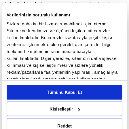
daha farklı, zinde ve mamur bir halde olacaktı…
Ama maalesef bu söylediklerimiz bir temenniden
Verilerinizin sorumlu kullanımı
öteye gitmiyor…
Sizlere daha iyi bir hizmet sunabilmek için İnternet
Sitemizde kendimize ve üçüncü kişilere ait çerezler
Medya ve kitle iletişim araçlarının aile üzerindeki
kullanılmaktadır. Bu çerezler vasıtasıyla çeşitli kişisel
olumsuz etkilerinden bahsettik. Dilerseniz basit
verileriniz işlenmekte olup gerekli olan çerezler bilgi
örnekler verelim. Bugün, mamasını yedirebilmek
toplumu hizmetlerinin sunulması amacıyla
için minicik parmakları, küçücük elleri arasına cep
kullanılmaktadır. Diğer çerezler, sitemizin daha işlevsel
kılınması ve kişiselleştirilmesi ve sizlere yönelik
telefonunu yerleştirdiğimiz bebeklerden tutunuz,
reklam/pazarlama faaliyetlerinin yapılması, amaçlarıyla
birkaç diziyi bir arada takip etme başarısını(!)
sınırlı olarak açık rızanız dahilinde kullanılacaktır.
gösteren teyzelerimize; evlilik programlarının
Çerezlere ilişkin tercihlerinizi çerez paneli vasıtasıyla
meftunu hanımlardan, maçların tutkunu beylere
Tümünü Kabul Et
belirleyebilirsiniz. Çerezlere ilişkin detaylı bilgi için
ve nihayet televizyon yerine internette, sanal
Ayarlar butonuna tıklayabilir,
Çerez Bilgilendirme
dünyasında mutluluğu arayan, takma isimlerle
Metnimizi ziyaret edebilirsiniz.
Kişiselleştir
6698 sayılı Kişisel Verilerin Korunması Kanunu uyarınca
kendini ifade eden, takipçileriyle yeni bir çevre
hazırlanmış olan İnternet Sitesi Aydınlatma Metnimizi
edinen ve kurduğu bu sanal dünyada yaşamayı
Reddet
okumak ve sitemizi ziyaretiniz kapsamında