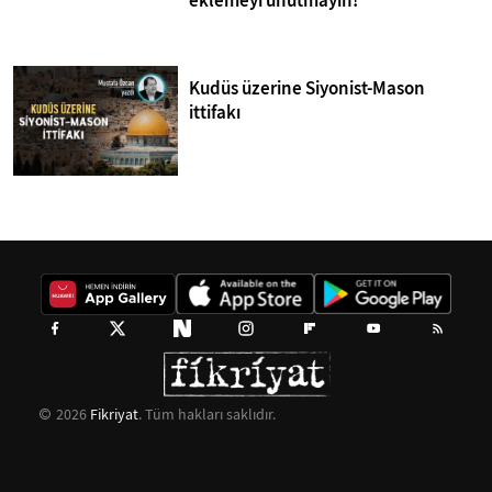
eklemeyi unutmayın!
Kudüs üzerine Siyonist-Mason
ittifakı
2026
Fikriyat
. Tüm hakları saklıdır.