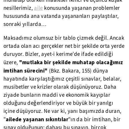
muhatap olurken maalesef ikinci ve üçüncü kuşak
nesillerimiz,
aile
konusunda yaşanan problemler
hususunda ana vatanda yaşananları paylaştılar,
sonraki yıllarda…
Maksadımız olumsuz bir tablo çizmek değil. Ancak
ortada olan acı gerçekler net bir şekilde orta yerde
duruyor. Bizler, ayet-i kerime'de ifade edildiği
"mutlaka bir şekilde muhatap olacağımız
üzere,
imtihan sürecini"
(Bkz. Bakara, 155) dünya
hayatında karşılaştığımız çeşitli sınavlar, belalar,
musibetler ve krizler olarak düşünüyoruz. Daha
ziyade bunların maddi ve ekonomik kayıplar
olduğunu değerlendiriyor ve büyük bir yanılgı
içine düşüyoruz. Ne var ki, yanı başımızda duran,
ailede yaşanan sıkıntılar
"
"ın da bir imtihan, bir
sınav olduğunun; dahası bu sınavın, birçok