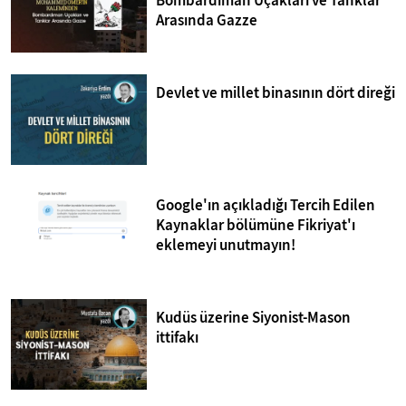
Bombardıman Uçakları ve Tanklar
Arasında Gazze
Devlet ve millet binasının dört direği
Google'ın açıkladığı Tercih Edilen
Kaynaklar bölümüne Fikriyat'ı
eklemeyi unutmayın!
Kudüs üzerine Siyonist-Mason
ittifakı