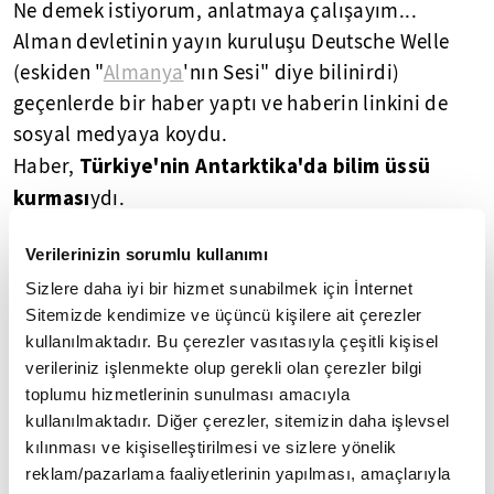
Ne demek istiyorum, anlatmaya çalışayım...
Alman devletinin yayın kuruluşu Deutsche Welle
(eskiden "
Almanya
'nın Sesi" diye bilinirdi)
geçenlerde bir haber yaptı ve haberin linkini de
sosyal medyaya koydu.
Türkiye'nin
Antarktika'da bilim üssü
Haber,
kurması
ydı.
Bir dostun uyarısıyla haberin altına gelen
Verilerinizin sorumlu kullanımı
yorumlara bakınca utandım, öfekelendim ama
acı
gerçeğe
bir kez daha uyandım.
Sizlere daha iyi bir hizmet sunabilmek için İnternet
Sitemizde kendimize ve üçüncü kişilere ait çerezler
Yabancılar bu gelişmeyi alkışlıyor, bizim
kullanılmaktadır. Bu çerezler vasıtasıyla çeşitli kişisel
insanlarımız ise alay ediyor, hatta nefret
verileriniz işlenmekte olup gerekli olan çerezler bilgi
kusuyordu.
toplumu hizmetlerinin sunulması amacıyla
Ucuz domates, patlıcan
götürsünler
"
" diye
kullanılmaktadır. Diğer çerezler, sitemizin daha işlevsel
yazanlar...
kılınması ve kişiselleştirilmesi ve sizlere yönelik
reklam/pazarlama faaliyetlerinin yapılması, amaçlarıyla
Şimdi orayı da pet şişe
yığınına çevirirler,
"