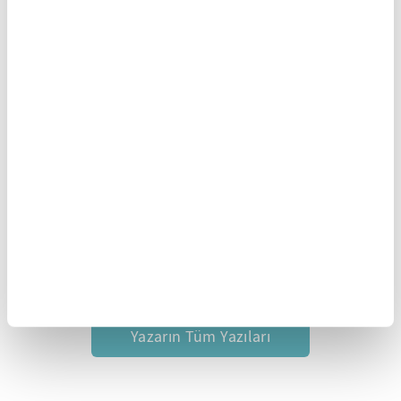
17 Ocak 2019
Avrupa'nın krizi: Brexit
14 Ocak 2019
Mülteci meselesini kim kaşıyor?
12 Ocak 2019
Mülteci politikamız
01 Ocak 2019
Türkiye kararlı, cesur ve dikkatli olmak zorunda
Yazarın Tüm Yazıları