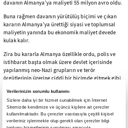
davanın Almanya'ya maliyeti 55 milyon avro oldu.
Buna rağmen davanın yürütülüş biçimi ve çıkan
kararın Almanya'ya ürettiği siyasi ve toplumsal
maliyetin yanında bu ekonomik maliyet devede
kulak kalır.
Zira bu kararla Almanya özellikle ordu, polis ve
istihbarat başta olmak üzere devlet içerisinde
yapılanmış neo-Nazi grupların ve terör
örgütlerinin üzerine ciddi bir biçimde gitmek gibi
bir niyetinin olmadığını dünyaya ilan etmiş oldu.
Verilerinizin sorumlu kullanımı
Anlaşılan o ki Alman derin devleti bu kurumsal
Sizlere daha iyi bir hizmet sunabilmek için İnternet
ırkçılığı ve neo-Nazi grupları Almanya'nın Alman
Sitemizde kendimize ve üçüncü kişilere ait çerezler
kullanılmaktadır. Bu çerezler vasıtasıyla çeşitli kişisel
kimliğinin bir garantisi olarak görüyor.
verileriniz işlenmekte olup gerekli olan çerezler bilgi
toplumu hizmetlerinin sunulması amacıyla