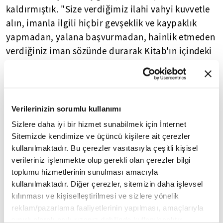
kaldırmıştık. "Size verdiğimiz ilahi vahyi kuvvetle
alın, imanla ilgili hiçbir gevşeklik ve kaypaklık
yapmadan, yalana başvurmadan, hainlik etmeden
verdiğiniz iman sözünde durarak Kitab'ın içindeki
bütün hükümleri, emir ve yasakları da hatırlayın
ve bu emirlere uyunuz. Dinin şer'î hükümlerine ve
son Peygamberim Muhammed'in (sav)
öğrettiklerine gerektiği gibi bağlanarak,
Verilerinizin sorumlu kullanımı
yanlışlıklar yapmadan, Kur'ân ve sünnete uygun
Sizlere daha iyi bir hizmet sunabilmek için İnternet
bir şekilde ibadet edin ki kendinizi cehennem
Sitemizde kendimize ve üçüncü kişilere ait çerezler
azabından koruyarak sakınasınız ve Allah yolunda
kullanılmaktadır. Bu çerezler vasıtasıyla çeşitli kişisel
verileriniz işlenmekte olup gerekli olan çerezler bilgi
samimiyetle yürüyen muttaki kullar mertebesine
toplumu hizmetlerinin sunulması amacıyla
eresiniz."
kullanılmaktadır. Diğer çerezler, sitemizin daha işlevsel
kılınması ve kişiselleştirilmesi ve sizlere yönelik
Bu sözler her ne kadar Hz. Mûsâ'nın o günlerdeki
reklam/pazarlama faaliyetlerinin yapılması, amaçlarıyla
kavmi için bir Kur'ân-ı Kerim kıssası olarak
sınırlı olarak açık rızanız dahilinde kullanılacaktır.