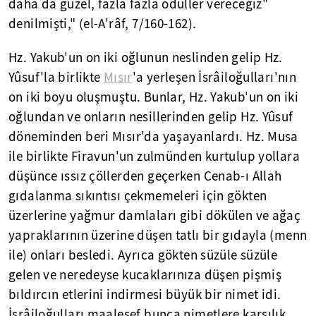
daha da güzel, fazla fazla ödüller vereceğiz"
denilmişti," (el-A'râf, 7/160-162).
Hz. Yakub'un on iki oğlunun neslinden gelip Hz.
Yûsuf'la birlikte
Mısır
'a yerleşen İsrâiloğulları'nın
on iki boyu oluşmuştu. Bunlar, Hz. Yakub'un on iki
oğlundan ve onların nesillerinden gelip Hz. Yûsuf
döneminden beri Mısır'da yaşayanlardı. Hz. Musa
ile birlikte Firavun'un zulmünden kurtulup yollara
düşünce ıssız çöllerden geçerken Cenab-ı Allah
gıdalanma sıkıntısı çekmemeleri için gökten
üzerlerine yağmur damlaları gibi dökülen ve ağaç
yapraklarının üzerine düşen tatlı bir gıdayla (menn
ile) onları besledi. Ayrıca gökten süzüle süzüle
gelen ve neredeyse kucaklarınıza düşen pişmiş
bıldırcın etlerini indirmesi büyük bir nimet idi.
İsrâiloğulları maalesef bunca nimetlere karşılık