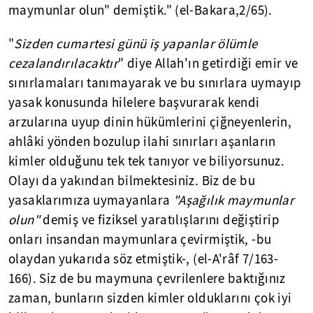
maymunlar olun" demiştik." (el-Bakara,2/65).
"
Sizden cumartesi günü iş yapanlar ölümle
cezalandırılacaktır
" diye Allah'ın getirdiği emir ve
sınırlamaları tanımayarak ve bu sınırlara uymayıp
yasak konusunda hilelere başvurarak kendi
arzularına uyup dinin hükümlerini çiğneyenlerin,
ahlâki yönden bozulup ilahi sınırları aşanların
kimler olduğunu tek tek tanıyor ve biliyorsunuz.
Olayı da yakından bilmektesiniz. Biz de bu
yasaklarımıza uymayanlara
"Aşağılık maymunlar
olun"
demiş ve fiziksel yaratılışlarını değiştirip
onları insandan maymunlara çevirmiştik, -bu
olaydan yukarıda söz etmiştik-, (el-A'râf 7/163-
166). Siz de bu maymuna çevrilenlere baktığınız
zaman, bunların sizden kimler olduklarını çok iyi