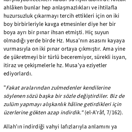
ahlâken bunlar hep anlaşmazlıkları ve ihtilafla
huzursuzluk çıkarmayı tercih ettikleri için on iki
boy birbirleriyle kavga etmesinler diye her bir
boya ayrı bir pınar ihsan etmişti. Hiç suyun
olmadığı yerde birde Hz. Musa'nın asasını kayaya
vurmasıyla on iki pınar ortaya çıkmıştır. Ama yine
de şükretmeyi bir türlü beceremiyor, sürekli isyan,
itiraz ve çekişmelerle hz. Musa'ya eziyetler
ediyorlardı.
"
Fakat aralarından zulmedenler kendilerine
söylenen sözü başka bir sözle değiştirdiler. Biz de
zulüm yapmayı alışkanlık hâline getirdikleri için
üzerlerine gökten azap indirdik."
(el-A'râf, 7/162).
Allah'ın indirdiği vahyi lafızlarıyla anlamını ya