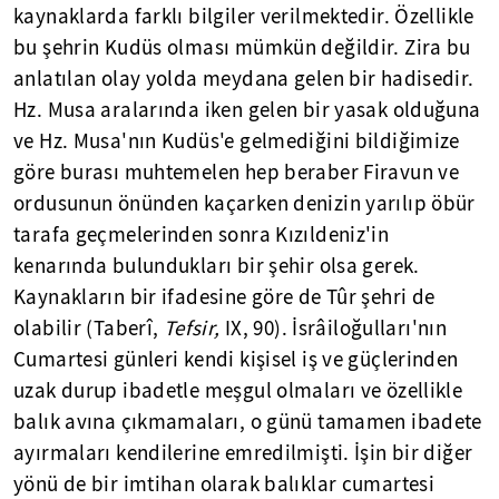
kaynaklarda farklı bilgiler verilmektedir. Özellikle
bu şehrin Kudüs olması mümkün değildir. Zira bu
anlatılan olay yolda meydana gelen bir hadisedir.
Hz. Musa aralarında iken gelen bir yasak olduğuna
ve Hz. Musa'nın Kudüs'e gelmediğini bildiğimize
göre burası muhtemelen hep beraber Firavun ve
ordusunun önünden kaçarken denizin yarılıp öbür
tarafa geçmelerinden sonra Kızıldeniz'in
kenarında bulundukları bir şehir olsa gerek.
Kaynakların bir ifadesine göre de Tûr şehri de
olabilir (Taberî,
Tefsir,
IX, 90). İsrâiloğulları'nın
Cumartesi günleri kendi kişisel iş ve güçlerinden
uzak durup ibadetle meşgul olmaları ve özellikle
balık avına çıkmamaları, o günü tamamen ibadete
ayırmaları kendilerine emredilmişti. İşin bir diğer
yönü de bir imtihan olarak balıklar cumartesi