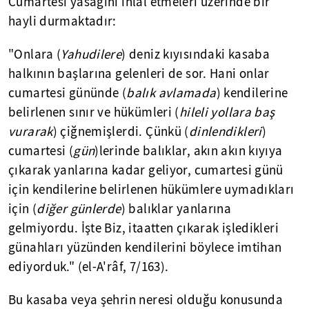
Cumartesi yasağını ihlâl etmeleri üzerinde bir
hayli durmaktadır:
"Onlara (
Yahudilere
) deniz kıyısındaki kasaba
halkının başlarına gelenleri de sor. Hani onlar
cumartesi gününde (
balık avlamada
) kendilerine
belirlenen sınır ve hükümleri (
hileli yollara baş
vurarak
) çiğnemişlerdi. Çünkü (
dinlendikleri
)
cumartesi (
gün
)lerinde balıklar, akın akın kıyıya
çıkarak yanlarına kadar geliyor, cumartesi günü
için kendilerine belirlenen hükümlere uymadıkları
için (
diğer günlerde
) balıklar yanlarına
gelmiyordu. İşte Biz, itaatten çıkarak işledikleri
günahları yüzünden kendilerini böylece imtihan
ediyorduk." (el-A'râf, 7/163).
Bu kasaba veya şehrin neresi olduğu konusunda