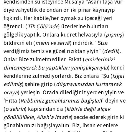
kendisinden su isteyince Mûsâ'ya "Asanı taşa vur"
diye vahyettik de ondan on iki pınar kaynayıp
fışkırdı. Her kabile/her oymak su içeceği yeri
öğrendi. (
Tîh Çölü'nde
) üzerlerine bulutları
gölgelik yaptık. Onlara kudret helvasıyla (
pişmiş
)
bıldırcın eti (
menn ve selvâ
) indirdik. "Size
verdiğimiz temiz ve güzel rızıktan yiyin" (
dedik
).
Onlar Bize zulmetmediler. Fakat (
emirlerimizi
dinlemeyerek bu yaptıkları yanlışlıkşarıyla
) kendi
kendilerine zulmediyorlardı. Biz onlara "Şu (
işgal
edilmiş
) şehire girip (
düşmanınızdan kurtararak
oraya
) yerleşin. Orada dilediğiniz yerden yiyin ve
'Hıtta (
Rabbimiz günahlarımızı bağışla!
)' deyin ve
(
o şehrin
) kapısından da (
kibirle değil alçak
gönüllülükle, Allah'a itaatle
) secde ederek girin ki
günahlarınızı bağışlayalım. Biz, ihsan edenlere