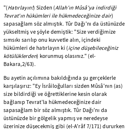
"(
Hatırlayın!
) Sizden (
Allah'ın Mûsâ'ya indirdiği
Tevrat'ın hükümleri ile hükmedeceğinize dair
)
sapasağlam söz almıştık. Tûr Dağı'nı da üstünüzde
yükseltmiş ve şöyle demiştik: "Size verdiğimize
sımsıkı sarılıp onu kuvvetle alın, içindeki
hükümleri de hatırlayın ki (
içine düşebileceğiniz
kötülüklerden
) korunmuş olasınız." (el-
Bakara,2/63).
Bu ayetin açılımına bakıldığında şu gerçeklerle
karşılaşırız: "Ey İsrâiloğulları sizden Mûsâ'nın (as)
size bildirdiği ve öğrettiklerine kesin olarak
bağlanıp Tevrat'la hükmedeceğinize dair
sapasağlam bir söz almıştık. Tûr Dağı'nı da
üstünüzde bir gölgelik yapmış ve neredeyse
üzerinize düşecekmiş gibi (el-A'râf 7/171) dururken