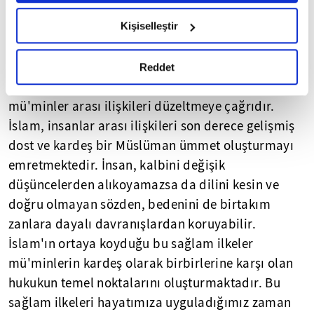
beslemek, su-izan'da bulunmamak gerekir.
hazırlanmış olan İnternet Sitesi Aydınlatma Metnimizi
Kardeşliğe ve kardeşlik hukukuna aykırı olan söz
Kişiselleştir
okumak ve sitemizi ziyaretiniz kapsamında
ve davranışlardan mutlaka uzak durmak bir ahlaki
gerçekleştirilen veri işleme faaliyetleri ile ilgili daha
ilke olarak kabul edilmeli. Hz. Peygamber'in, "Ey
detaylı bilgi almak için lütfen
tıklayınız.
Reddet
Allah'ın kulları kardeş olunuz!" çağrı ve uyarısı
mü'minler arası ilişkileri düzeltmeye çağrıdır.
İslam, insanlar arası ilişkileri son derece gelişmiş
dost ve kardeş bir Müslüman ümmet oluşturmayı
emretmektedir. İnsan, kalbini değişik
düşüncelerden alıkoyamazsa da dilini kesin ve
doğru olmayan sözden, bedenini de birtakım
zanlara dayalı davranışlardan koruyabilir.
İslam'ın ortaya koyduğu bu sağlam ilkeler
mü'minlerin kardeş olarak birbirlerine karşı olan
hukukun temel noktalarını oluşturmaktadır. Bu
sağlam ilkeleri hayatımıza uyguladığımız zaman