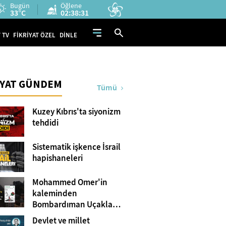
Bugün
Öğlene
33°C
02:38:30
 TV
FİKRİYAT ÖZEL
DİNLE
İYAT GÜNDEM
Tümü
Kuzey Kıbrıs'ta siyonizm
tehdidi
Sistematik işkence İsrail
hapishaneleri
Mohammed Omer'in
kaleminden
Bombardıman Uçakları
ve Tanklar Arasında
Devlet ve millet