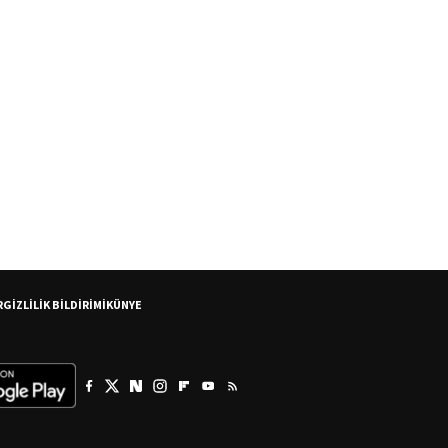
R
GİZLİLİK BİLDİRİMİ
KÜNYE