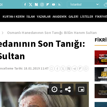
Ol
KUR'AN-I KERİM
İSLAM
YAZARLAR
AKADEMİK
GALERİ
LİSTELER
FİKRİYAT
Osmanlı Hanedanının Son Tanığı: Bilûn Hanım Sultan
FİKR
danının Son Tanığı:
Sultan
ncelleme Tarihi:
18.01.2019 11:47