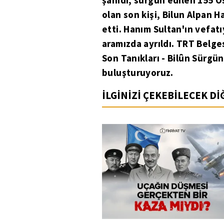
şahidi, sürgün edilen 155
olan son kişi, Bilun Alpan 
etti. Hanım Sultan'ın vefat
aramızda ayrıldı. TRT Belg
Son Tanıkları - Bilûn Sürgün
buluşturuyoruz.
İLGİNİZİ ÇEKEBİLECEK D