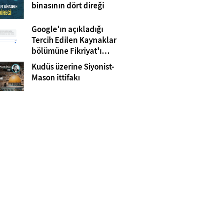
Gazze
binasının dört direği
Google'ın açıkladığı
Tercih Edilen Kaynaklar
bölümüne Fikriyat'ı
eklemeyi unutmayın!
Kudüs üzerine Siyonist-
Mason ittifakı