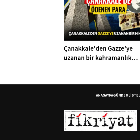
Çanakkale'den Gazze'ye
uzanan bir kahramanlık
hikayesi
ANASAYFA
GÜNDEM
LİSTE