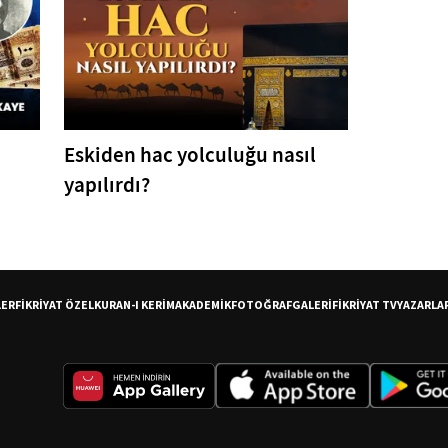
Eskiden hac yolculuğu nasıl
yapılırdı?
LER
FİKRİYAT ÖZEL
KURAN-I KERİM
AKADEMİK
FOTOĞRAF
GALERİ
FİKRİYAT TV
YAZARLA