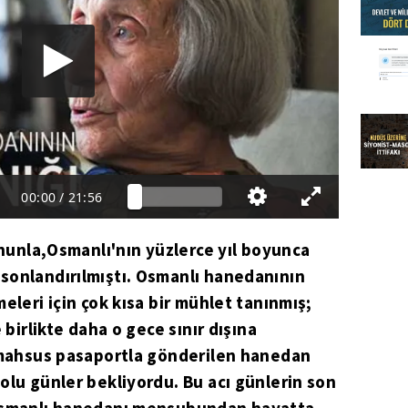
00:00
/
21:56
kanunla,Osmanlı'nın yüzlerce yıl boyunca
sonlandırılmıştı. Osmanlı hanedanının
eleri için çok kısa bir mühlet tanınmış;
 birlikte daha o gece sınır dışına
e mahsus pasaportla gönderilen hanedan
olu günler bekliyordu. Bu acı günlerin son