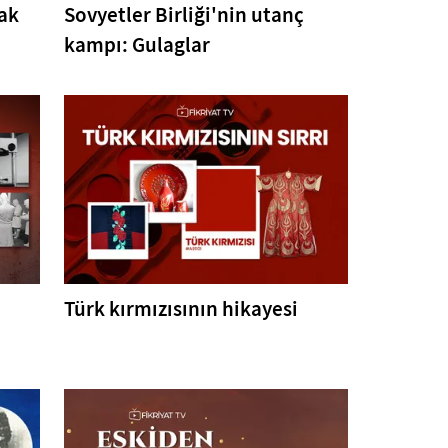
çak
Sovyetler Birliği'nin utanç
kampı: Gulaglar
Türk kırmızısının hikayesi