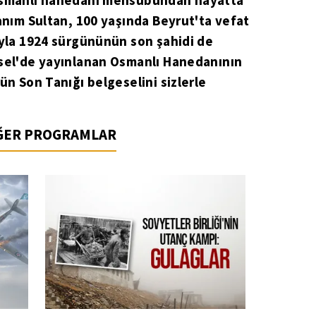
 Osmanlı hanedanı mensubundan hayatta
Hanım Sultan, 100 yaşında Beyrut'ta vefat
ıyla 1924 sürgününün son şahidi de
esel'de yayınlanan Osmanlı Hanedanının
ün Son Tanığı belgeselini sizlerle
İĞER PROGRAMLAR