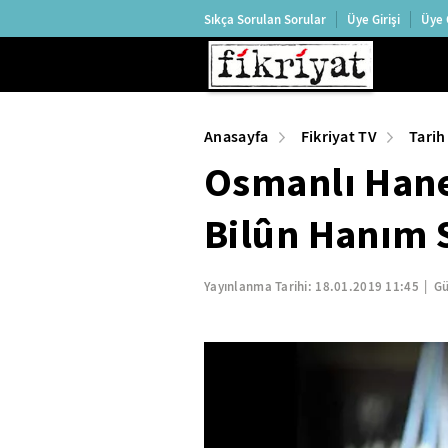
Sıkça Sorulan Sorular
Üye Girişi
Üye 
Anasayfa
Fikriyat TV
Tarih
Osmanlı Hane
Bilûn Hanım 
Yayınlanma Tarihi:
18.01.2019 11:45
Gü