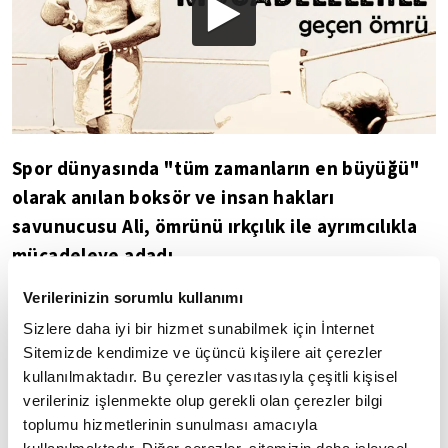
Spor dünyasında "tüm zamanların en büyüğü"
olarak anılan boksör ve insan hakları
savunucusu Ali, ömrünü ırkçılık ile ayrımcılıkla
mücadeleye adadı.
Verilerinizin sorumlu kullanımı
Sadece üyesi olduğu siyahi topluma değil, tüm
Amerikan halkına ve otoritelere kendini sevdiren
Sizlere daha iyi bir hizmet sunabilmek için İnternet
Sitemizde kendimize ve üçüncü kişilere ait çerezler
Ali, verdiği mücadeleyle takdir topladı.
kullanılmaktadır. Bu çerezler vasıtasıyla çeşitli kişisel
verileriniz işlenmekte olup gerekli olan çerezler bilgi
12 yaşında boksla tanıştı, 18 yaşında altın
toplumu hizmetlerinin sunulması amacıyla
madalya kazandı. 22 yaşında İslam'ı seçti.