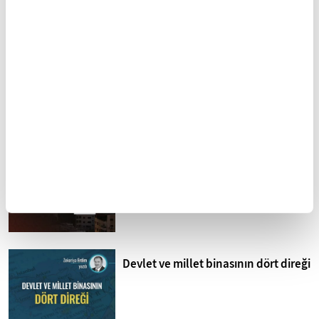
Sistematik işkence İsrail
hapishaneleri
Mohammed Omer'in kaleminden
Bombardıman Uçakları ve Tanklar
Arasında Gazze
Devlet ve millet binasının dört direği