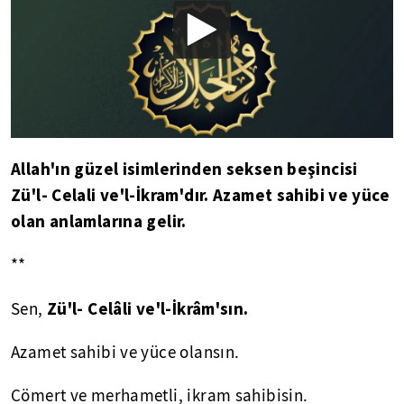
Allah'ın güzel isimlerinden seksen beşincisi
Zü'l- Celali ve'l-İkram'dır. Azamet sahibi ve yüce
olan anlamlarına gelir.
**
Zü'l- Celâli ve'l-İkrâm'sın.
Sen,
Azamet sahibi ve yüce olansın.
Cömert ve merhametli, ikram sahibisin.