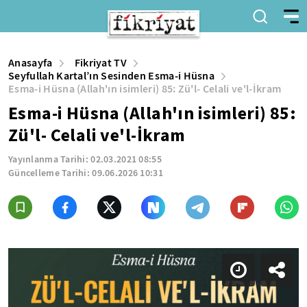
Anasayfa
Fikriyat TV
Seyfullah Kartal’ın Sesinden Esma-i Hüsna
Esma-i Hüsna (Allah'ın isimleri) 85: Zü'l- Celali ve'l-İkram
Esma-i Hüsna (Allah'ın isimleri) 85:
Zü'l- Celali ve'l-İkram
Yayınlanma Tarihi:
02.03.2021 08:55
Güncelleme Tarihi:
09.06.2026 10:31