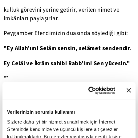
kulluk görevini yerine getirir, verilen nimet ve
imkânları paylaşırlar.
Peygamber Efendimizin duasında söylediği gibi:
"Ey Allah'ım! Selâm sensin, selâmet sendendir.
Ey Celâl ve İkrâm sahibi Rabb'im! Sen yücesin."
**
Ey bütün nimetlerin sahibi olan Allah'ım!
Sen göklerin ve yerin, celâl ve ikrâm sahibi
Verilerinizin sorumlu kullanımı
yaratıcısısın.
Sizlere daha iyi bir hizmet sunabilmek için İnternet
Sitemizde kendimize ve üçüncü kişilere ait çerezler
Kâinatı ayakta tutan Sen'sin.
kullanılmaktadır. Bu çerezler vasıtasıyla çeşitli kişisel