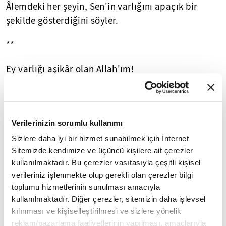
Âlemdeki her şeyin, Sen'in varlığını apaçık bir
şekilde gösterdiğini söyler.
**
Ey varlığı aşikâr olan Allah'ım!
Kapalı gözlerimizi aç.
Bizleri gönül gözüyle görenlerden eyle.
Verilerinizin sorumlu kullanımı
Sizlere daha iyi bir hizmet sunabilmek için İnternet
Âmin
Sitemizde kendimize ve üçüncü kişilere ait çerezler
kullanılmaktadır. Bu çerezler vasıtasıyla çeşitli kişisel
***
verileriniz işlenmekte olup gerekli olan çerezler bilgi
toplumu hizmetlerinin sunulması amacıyla
kullanılmaktadır. Diğer çerezler, sitemizin daha işlevsel
Kurgu
: Aladdin Hamzeh
kılınması ve kişiselleştirilmesi ve sizlere yönelik
Editör
: Özge Özkul
reklam/pazarlama faaliyetlerinin yapılması, amaçlarıyla