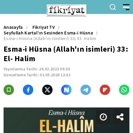
Anasayfa
Fikriyat TV
Seyfullah Kartal’ın Sesinden Esma-i Hüsna
Esma-i Hüsna (Allah'ın isimleri) 33: El- Halim
Esma-i Hüsna (Allah'ın isimleri) 33:
El- Halim
Yayınlanma Tarihi:
26.02.2023 09:38
Güncelleme Tarihi:
01.05.2026 12:01