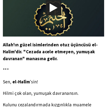
Allah'ın güzel isimlerinden otuz üçüncüsü el-
Halim'dir. "Cezada acele etmeyen, yumuşak
davranan" manasına gelir.
***
el-Halîm
Sen,
'sin!
Hilmi çok olan, yumuşak davranansın.
Kulunu cezalandırmada kızgınlıkla muamele