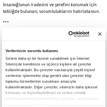
İnsanoğlunun iradesini ve şerefini korumak için
tebliğde bulunan; sorumluluklarını hatırlatansın.
***
Ey kudreti olduğu halde, hikmeti ile kulunu
cezalandırmada acele etmeyen Allah'ım!
Verilerinizin sorumlu kullanımı
Rahmet kapılarını sonuna kadar aç ve hesap
gününde bize hilminle muamele eyle.
Sizlere daha iyi bir hizmet sunabilmek için İnternet
Sitemizde kendimize ve üçüncü kişilere ait çerezler
Âmin
kullanılmaktadır. Bu çerezler vasıtasıyla çeşitli kişisel
verileriniz işlenmekte olup gerekli olan çerezler bilgi
Kurgu
toplumu hizmetlerinin sunulması amacıyla
: Aladdin Hamzeh
kullanılmaktadır. Diğer çerezler, sitemizin daha işlevsel
Editör
: Özge Özkul
kılınması ve kişiselleştirilmesi ve sizlere yönelik
reklam/pazarlama faaliyetlerinin yapılması, amaçlarıyla
İLGİNİZİ ÇEKEBİLECEK DİĞER PROGRAMLAR
sınırlı olarak açık rızanız dahilinde kullanılacaktır.