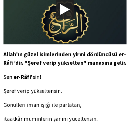
Allah'ın güzel isimlerinden yirmi dördüncüsü er-
Râfi’dir. "Şeref verip yükselten" manasına gelir.
er-Râfi'
Sen
sin!
Şeref verip yükseltensin.
Gönülleri iman ışığı ile parlatan,
itaatkâr müminlerin şanını yüceltensin.