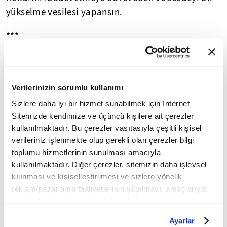
yükselme vesilesi yapansın.
***
Ey her şeyden üstün olan Allah'ım!
Bizleri manen yücelt ve doğru yoldan ayırma.
Verilerinizin sorumlu kullanımı
Sizlere daha iyi bir hizmet sunabilmek için İnternet
Âmin
Sitemizde kendimize ve üçüncü kişilere ait çerezler
kullanılmaktadır. Bu çerezler vasıtasıyla çeşitli kişisel
Kurgu
: Aladdin Hamzeh
verileriniz işlenmekte olup gerekli olan çerezler bilgi
Editör
: Özge Özkul
toplumu hizmetlerinin sunulması amacıyla
kullanılmaktadır. Diğer çerezler, sitemizin daha işlevsel
İLGİNİZİ ÇEKEBİLECEK DİĞER PROGRAMLAR
kılınması ve kişiselleştirilmesi ve sizlere yönelik
reklam/pazarlama faaliyetlerinin yapılması, amaçlarıyla
sınırlı olarak açık rızanız dahilinde kullanılacaktır.
Çerezlere ilişkin tercihlerinizi çerez paneli vasıtasıyla
Ayarlar
belirleyebilirsiniz. Çerezlere ilişkin detaylı bilgi için