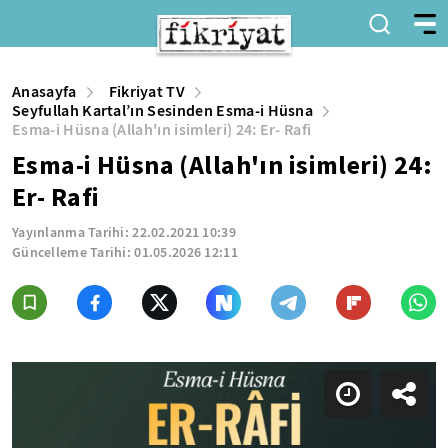
Anasayfa
Fikriyat TV
Seyfullah Kartal’ın Sesinden Esma-i Hüsna
Esma-i Hüsna (Allah'ın isimleri) 24: Er- Rafi
Esma-i Hüsna (Allah'ın isimleri) 24:
Er- Rafi
Yayınlanma Tarihi:
22.02.2021 10:39
Güncelleme Tarihi:
01.05.2026 12:11