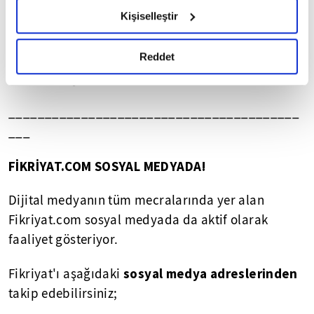
hazırlanmış olan İnternet Sitesi Aydınlatma Metnimizi
Kişiselleştir
okumak ve sitemizi ziyaretiniz kapsamında
Soru, görüş ve önerileriniz için aşağıdaki iletişim
gerçekleştirilen veri işleme faaliyetleri ile ilgili daha
bilgisinden Vav TV'ye ulaşabilirsiniz.
detaylı bilgi almak için lütfen
tıklayınız.
Reddet
► iletisim@vavtv.com.tr
________________________________________
___
FİKRİYAT.COM SOSYAL MEDYADA!
Dijital medyanın tüm mecralarında yer alan
Fikriyat.com sosyal medyada da aktif olarak
faaliyet gösteriyor.
sosyal medya adreslerinden
Fikriyat'ı aşağıdaki
takip edebilirsiniz;