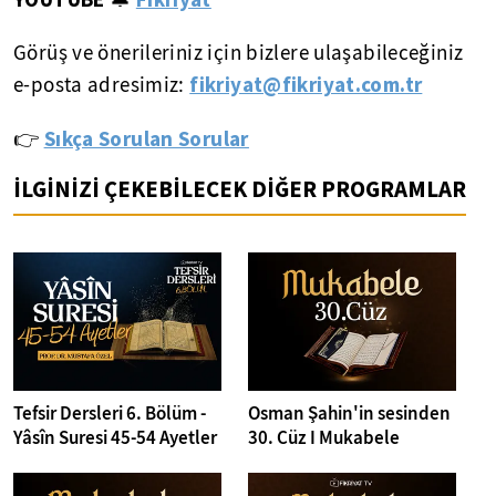
Görüş ve önerileriniz için bizlere ulaşabileceğiniz
fikriyat@fikriyat.com.tr
e-posta adresimiz:
Sıkça Sorulan Sorular
👉
İLGİNİZİ ÇEKEBİLECEK DİĞER PROGRAMLAR
Tefsir Dersleri 6. Bölüm -
Osman Şahin'in sesinden
Yâsîn Suresi 45-54 Ayetler
30. Cüz I Mukabele