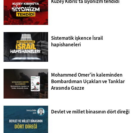
Kuzey Kıbrıs'ta siyonizm tehdidi
Sistematik işkence İsrail
hapishaneleri
Mohammed Omer'in kaleminden
Bombardıman Uçakları ve Tanklar
Arasında Gazze
Devlet ve millet binasının dört direği