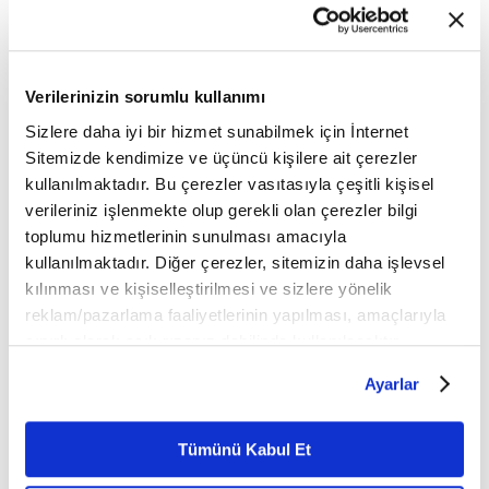
🔔 Vav TV'ye abone ol videoları kaçırma!
►
https://youtube.com/channel/UCmMPdW0r...
Verilerinizin sorumlu kullanımı
Sizlere daha iyi bir hizmet sunabilmek için İnternet
**
Sitemizde kendimize ve üçüncü kişilere ait çerezler
kullanılmaktadır. Bu çerezler vasıtasıyla çeşitli kişisel
RESMİ WEB SİTE
verileriniz işlenmekte olup gerekli olan çerezler bilgi
toplumu hizmetlerinin sunulması amacıyla
►
https://www.vavtv.com.tr
kullanılmaktadır. Diğer çerezler, sitemizin daha işlevsel
kılınması ve kişiselleştirilmesi ve sizlere yönelik
**
reklam/pazarlama faaliyetlerinin yapılması, amaçlarıyla
sınırlı olarak açık rızanız dahilinde kullanılacaktır.
SOSYAL MEDYA ADRESLERİ
Çerezlere ilişkin tercihlerinizi çerez paneli vasıtasıyla
Ayarlar
belirleyebilirsiniz. Çerezlere ilişkin detaylı bilgi için
►
https://facebook.com/vavtv
Ayarlar butonuna tıklayabilir,
Çerez Bilgilendirme
►
https://twitter.com/vavtvresmi
Metnimizi ziyaret edebilirsiniz.
Tümünü Kabul Et
6698 sayılı Kişisel Verilerin Korunması Kanunu uyarınca
►
https://instagram.com/vavtvresmi