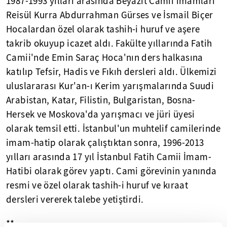
1987-1993 yılları arasında Beyazıt Camii imamları
Reisül Kurra Abdurrahman Gürses ve İsmail Biçer
Hocalardan özel olarak tashih-i huruf ve aşere
takrib okuyup icazet aldı. Fakülte yıllarında Fatih
Camii'nde Emin Saraç Hoca'nın ders halkasına
katılıp Tefsir, Hadis ve Fıkıh dersleri aldı. Ülkemizi
uluslararası Kur'an-ı Kerim yarışmalarında Suudi
Arabistan, Katar, Filistin, Bulgaristan, Bosna-
Hersek ve Moskova'da yarışmacı ve jüri üyesi
olarak temsil etti. İstanbul'un muhtelif camilerinde
imam-hatip olarak çalıştıktan sonra, 1996-2013
yılları arasında 17 yıl İstanbul Fatih Camii İmam-
Hatibi olarak görev yaptı. Cami görevinin yanında
resmi ve özel olarak tashih-i huruf ve kıraat
dersleri vererek talebe yetiştirdi.
**