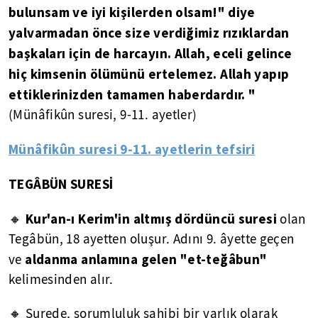
bulunsam ve iyi kişilerden olsam!" diye
yalvarmadan önce size verdiğimiz rızıklardan
başkaları için de harcayın. Allah, eceli gelince
hiç kimsenin ölümünü ertelemez. Allah yapıp
ettiklerinizden tamamen haberdardır. "
(Münâfikûn suresi, 9-11. ayetler)
Münâfikûn suresi 9-11. ayetlerin tefsiri
TEGÂBÜN SURESİ
Kur'an-ı Kerim'in altmış dördüncü suresi
🔸
olan
Tegâbün, 18 ayetten oluşur. Adını 9. âyette geçen
aldanma anlamına gelen "et-teğâbun"
ve
kelimesinden alır.
🔸 Surede, sorumluluk sahibi bir varlık olarak