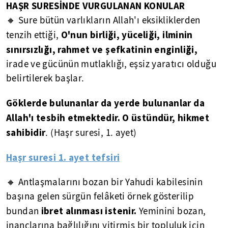
HAŞR SURESİNDE VURGULANAN KONULAR
🔸 Sure bütün varlıkların Allah'ı eksikliklerden
O'nun birliği, yüceliği, ilminin
tenzih ettiği,
sınırsızlığı, rahmet ve şefkatinin enginliği,
irade ve gücünün mutlaklığı, eşsiz yaratıcı olduğu
belirtilerek başlar.
Göklerde bulunanlar da yerde bulunanlar da
Allah'ı tesbih etmektedir. O üstündür, hikmet
sahibidir
. (Haşr suresi, 1. ayet)
Haşr suresi 1. ayet tefsiri
🔸 Antlaşmalarını bozan bir Yahudi kabilesinin
başına gelen sürgün felâketi örnek gösterilip
ibret alınması istenir.
bundan
Yeminini bozan,
inançlarına bağlılığını yitirmiş bir topluluk için