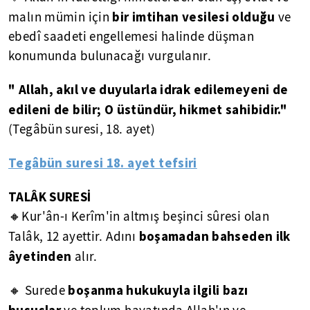
bir imtihan vesilesi olduğu
malın mümin için
ve
ebedî saadeti engellemesi halinde düşman
konumunda bulunacağı vurgulanır.
" Allah, akıl ve duyularla idrak edilemeyeni de
edileni de bilir; O üstündür, hikmet sahibidir."
(Tegâbün suresi, 18. ayet)
Tegâbün suresi 18. ayet tefsiri
TALÂK SURESİ
🔸Kur'ân-ı Kerîm'in altmış beşinci sûresi olan
boşamadan bahseden ilk
Talâk, 12 ayettir. Adını
âyetinden
alır.
boşanma hukukuyla ilgili bazı
🔸 Surede
hususlar