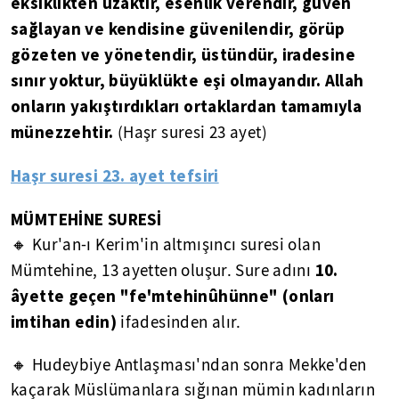
eksiklikten uzaktır, esenlik verendir, güven
sağlayan ve kendisine güvenilendir, görüp
gözeten ve yönetendir, üstündür, iradesine
sınır yoktur, büyüklükte eşi olmayandır. Allah
onların yakıştırdıkları ortaklardan tamamıyla
münezzehtir.
(Haşr suresi 23 ayet)
Haşr suresi 23. ayet tefsiri
MÜMTEHİNE SURESİ
🔸 Kur'an-ı Kerim'in altmışıncı suresi olan
10.
Mümtehine, 13 ayetten oluşur. Sure adını
âyette geçen "fe'mtehinûhünne" (onları
imtihan edin)
ifadesinden alır.
🔸 Hudeybiye Antlaşması'ndan sonra Mekke'den
kaçarak Müslümanlara sığınan mümin kadınların