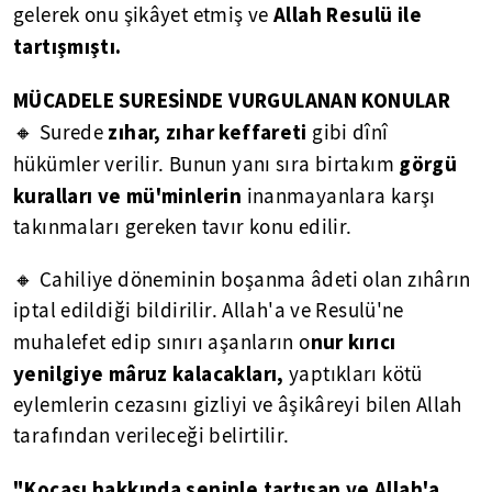
Allah Resulü ile
gelerek onu şikâyet etmiş ve
tartışmıştı.
MÜCADELE SURESİNDE VURGULANAN KONULAR
zıhar, zıhar keffareti
🔸 Surede
gibi dînî
görgü
hükümler verilir. Bunun yanı sıra birtakım
kuralları ve mü'minlerin
inanmayanlara karşı
takınmaları gereken tavır konu edilir.
🔸 Cahiliye döneminin boşanma âdeti olan zıhârın
iptal edildiği bildirilir. Allah'a ve Resulü'ne
nur kırıcı
muhalefet edip sınırı aşanların o
yenilgiye mâruz kalacakları,
yaptıkları kötü
eylemlerin cezasını gizliyi ve âşikâreyi bilen Allah
tarafından verileceği belirtilir.
"Kocası hakkında seninle tartışan ve Allah'a