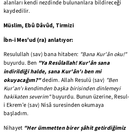
alanları kendi nezdinde bulunanlara bildireceği
kaydedilir.
Müslim, Ebû Dâvûd, Tirmizi
İbn-i Mes'ud (ra) anlatıyor:
Resulullah (sav) bana hitaben:
"Bana Kur'ân oku!"
"Ya Resûlallah! Kur'ân sana
buyurdu. Ben
indirildiği halde, sana Kur'ân'ı ben mi
okuyacağım?"
dedim. Allah Resulü (sav)
"Ben
Kur'an'ı kendimden başka birisinden dinlemeyi
hakikaten severim"
buyurdu. Bunun üzerine, Resul-
i Ekrem'e (sav) Nisâ suresinden okumaya
başladım.
"Her ümmetten birer şâhit getirdiğimiz
Nihayet