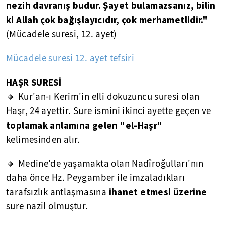
nezih davranış budur. Şayet bulamazsanız, bilin
ki Allah çok bağışlayıcıdır, çok merhametlidir."
(Mücadele suresi, 12. ayet)
Mücadele suresi 12. ayet tefsiri
HAŞR SURESİ
🔸 Kur'an-ı Kerim'in elli dokuzuncu suresi olan
Haşr, 24 ayettir. Sure ismini ikinci ayette geçen ve
toplamak anlamına gelen "el-Haşr"
kelimesinden alır.
🔸 Medine'de yaşamakta olan Nadîroğulları'nın
daha önce Hz. Peygamber ile imzaladıkları
ihanet etmesi üzerine
tarafsızlık antlaşmasına
sure nazil olmuştur.