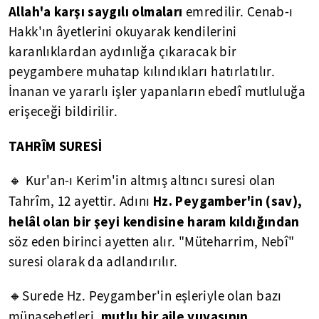
Allah'a karşı saygılı olmaları
emredilir. Cenab-ı
Hakk'ın âyetlerini okuyarak kendilerini
karanlıklardan aydınlığa çıkaracak bir
peygambere muhatap kılındıkları hatırlatılır.
İnanan ve yararlı işler yapanların ebedî mutluluğa
erişeceği bildirilir.
TAHRÎM SURESİ
🔸 Kur'an-ı Kerim'in altmış altıncı suresi olan
Hz. Peygamber'in (sav),
Tahrîm, 12 ayettir. Adını
helâl olan bir şeyi kendisine haram kıldığından
söz eden birinci ayetten alır. "Müteharrim, Nebî"
suresi olarak da adlandırılır.
🔸Surede Hz. Peygamber'in eşleriyle olan bazı
mutlu bir aile yuvasının
münasebetleri,