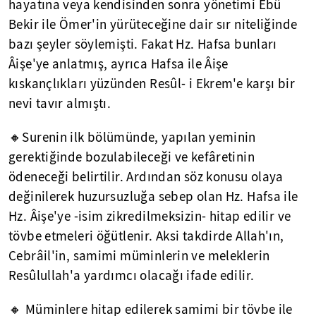
hayatına veya kendisinden sonra yönetimi Ebû
Bekir ile Ömer'in yürüteceğine dair sır niteliğinde
bazı şeyler söylemişti. Fakat Hz. Hafsa bunları
Âişe'ye anlatmış, ayrıca Hafsa ile Âişe
kıskançlıkları yüzünden Resûl- i Ekrem'e karşı bir
nevi tavır almıştı.
🔸Surenin ilk bölümünde, yapılan yeminin
gerektiğinde bozulabileceği ve kefâretinin
ödeneceği belirtilir. Ardından söz konusu olaya
değinilerek huzursuzluğa sebep olan Hz. Hafsa ile
Hz. Âişe'ye -isim zikredilmeksizin- hitap edilir ve
tövbe etmeleri öğütlenir. Aksi takdirde Allah'ın,
Cebrâil'in, samimi müminlerin ve meleklerin
Resûlullah'a yardımcı olacağı ifade edilir.
🔸 Müminlere hitap edilerek samimi bir tövbe ile