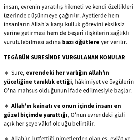
insan, evrenin yaratılış hikmeti ve kendi özellikleri
üzerinde düşünmeye çağırılır. Ayetlerde hem
insanların Allah'a karşı kulluk görevini eksiksiz
yerine getirmesi hem de beşerî ilişkilerin sağlıklı
b
a
zı öğütlere
yürütülebilmesi adına
yer verilir.
TEGÂBÜN SURESİNDE VURGULANAN KONULAR
evrendeki her varlığın Allah'ın
🔸 Sure,
yüceliğine tanıklık ettiği
, hâkimiyet ve övgülerin
O'na mahsus olduğunun ifade edilmesiyle başlar.
Allah'ın kainatı ve onun içinde insanı en
🔸
güzel biçimde yarattığı
, O'nun evrendeki gizli
açık her şeye vâkıf olduğu belirtilir.
🔸 Allah'ın lutfettiği nimetlerden olan eş, evlât ve