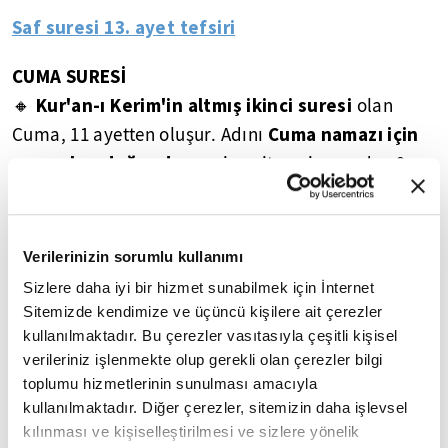
Saf suresi 13. ayet tefsiri
CUMA SURESİ
Kur'an-ı Kerim'in altmış ikinci suresi
🔸
olan
Cuma namazı için
Cuma, 11 ayetten oluşur. Adını
ezan okunduğunda
camiye gitmeyi emreden 9.
âyetten alır.
, Hz. Muhammed'in (sav) peygamber
🔸 Surede
Verilerinizin sorumlu kullanımı
olarak gönderilişi, vahyin yol göstericiliği,
Sizlere daha iyi bir hizmet sunabilmek için İnternet
Yahudilerin Allah'ın dininden yan çizmeleri ve
Sitemizde kendimize ve üçüncü kişilere ait çerezler
Cuma namazı ile ilgili bazı hükümler hakkında
kullanılmaktadır. Bu çerezler vasıtasıyla çeşitli kişisel
bilgi verilir.
verileriniz işlenmekte olup gerekli olan çerezler bilgi
toplumu hizmetlerinin sunulması amacıyla
CUMA SURESİNDE VURGULANAN KONULAR
kullanılmaktadır. Diğer çerezler, sitemizin daha işlevsel
kılınması ve kişiselleştirilmesi ve sizlere yönelik