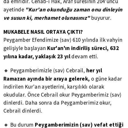
da emridir. Cenâb-ı Hak, Araf suresinin 204'üncü
"Kur'an okunduğu zaman onu dinleyin
ayetinde
ve susun ki, merhamet olunasınız"
buyurur.
MUKABELE NASIL ORTAYA ÇIKTI?
Peygamber Efendimize (sav) 610 yılında ilk vahyin
Kur'an'ın indiriliş süreci, 632
gelişiyle başlayan
yılına kadar, yaklaşık 23 yıl
devam etti.
her yıl
🔸 Peygamberimizle (sav) Cebrail,
Ramazan ayında bir araya gelerek,
o güne kadar
indirilen Kur'an ayetlerini, karşılıklı olarak
okudular. Önce Cebrail okur Peygamberimiz (sav)
dinlerdi. Daha sonra da Peygamberimiz okur,
Cebrail dinlerdi.
Peygamberimizin (sav) vefat ettiği
🔸 Bu durum