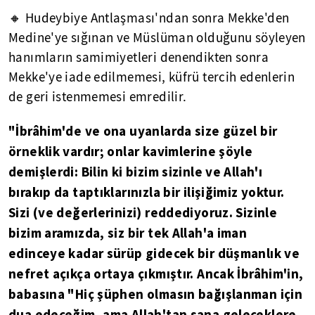
🔸 Hudeybiye Antlaşması'ndan sonra Mekke'den
Medine'ye sığınan ve Müslüman olduğunu söyleyen
hanımların samimiyetleri denendikten sonra
Mekke'ye iade edilmemesi, küfrü tercih edenlerin
de geri istenmemesi emredilir.
"İbrâhim'de ve ona uyanlarda size güzel bir
örneklik vardır; onlar kavimlerine şöyle
demişlerdi: Bilin ki bizim sizinle ve Allah'ı
bırakıp da taptıklarınızla bir ilişiğimiz yoktur.
Sizi (ve değerlerinizi) reddediyoruz. Sizinle
bizim aramızda, siz bir tek Allah'a iman
edinceye kadar sürüp gidecek bir düşmanlık ve
nefret açıkça ortaya çıkmıştır. Ancak İbrâhim'in,
babasına "Hiç şüphen olmasın bağışlanman için
dua edeceğim, ama Allah'tan sana geleceklere