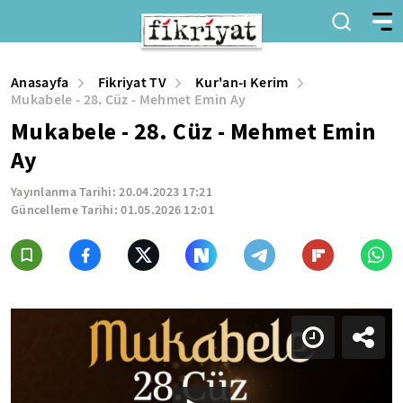
Anasayfa
Fikriyat TV
Kur'an-ı Kerim
Mukabele - 28. Cüz - Mehmet Emin Ay
Mukabele - 28. Cüz - Mehmet Emin
Ay
Yayınlanma Tarihi:
20.04.2023 17:21
Güncelleme Tarihi:
01.05.2026 12:01