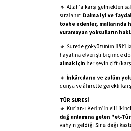
🔸 Allah'a karşı gelmekten sa
Daima iyi ve faydal
sıralanır:
tövbe edenler, mallarında
vuramayan yoksulların hakl
🔸 Surede gökyüzünün ilâhî ku
hayatına elverişli biçimde döş
almak için
her şeyin çift (karş
İnkârcıların ve zulüm yol
🔸
dünya ve âhirette gerekli karşı
TÛR SURESİ
🔸 Kur'an-ı Kerim'in elli ikinc
dağ anlamına gelen "et-Tû
vahyin geldiği Sina dağı kaste