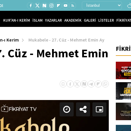
Ol
KUR'AN-I KERİM
İSLAM
YAZARLAR
AKADEMİK
GALERİ
LİSTELER
FİKRİYAT
n-ı Kerim
Mukabele - 27. Cüz - Mehmet Emin Ay
FİKR
7. Cüz - Mehmet Emin