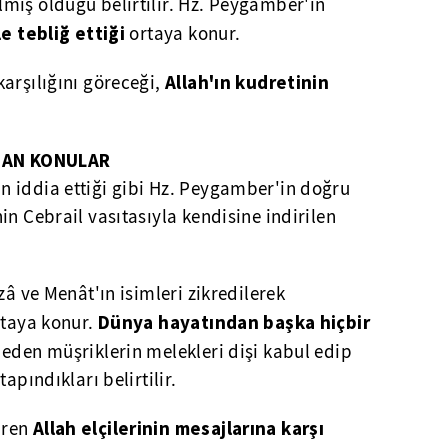
miş olduğu belirtilir. Hz. Peygamber'in
e tebliğ ettiği
ortaya konur.
Allah'ın kudretinin
karşılığını göreceği,
NAN KONULAR
n iddia ettiği gibi Hz. Peygamber'in doğru
in Cebrail vasıtasıyla kendisine indirilen
zzâ ve Menât'ın isimleri zikredilerek
Dünya hayatından başka hiçbir
rtaya konur.
r eden müşriklerin melekleri dişi kabul edip
apındıkları belirtilir.
Allah elçilerinin mesajlarına karşı
aren