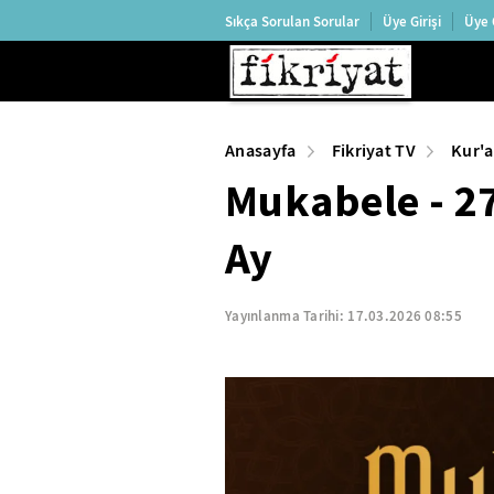
Sıkça Sorulan Sorular
Üye Girişi
Üye 
Anasayfa
Fikriyat TV
Kur'a
Mukabele - 2
Ay
Yayınlanma Tarihi:
17.03.2026 08:55