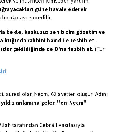
lerek ve müşrikleri kimseden yardım
uğrayacakları güne havale ederek
a bırakması emredilir.
la bekle, kuşkusuz sen bizim gözetim ve
alktığında rabbini hamd ile tesbih et.
ızlar çekildiğinde de O'nu tesbih et.
(Tur
iri
ncü suresi olan Necm, 62 ayetten oluşur. Adını
yıldız anlamına gelen "en-Necm"
Allah tarafından Cebrâil vasıtasıyla