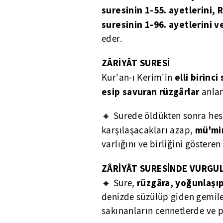
suresinin 1-55. ayetlerini, 
suresinin 1-96. ayetlerini v
eder.
ZÂRİYÂT SURESİ
elli birinci
Kur'an-ı Kerim'in
esip savuran rüzgârlar
anlam
🔸 Surede öldükten sonra hesa
mü'min
karşılaşacakları azap,
varlığını ve birliğini gösteren 
ZÂRİYÂT
SURESİNDE VURGU
rüzgâra, yoğunlaşı
🔸 Sure,
denizde süzülüp giden gemile
sakınanların cennetlerde ve p