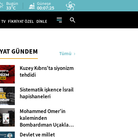
Bugün
Güneşe
33°C
00:07:25
 TV
FİKRİYAT ÖZEL
DİNLE
İYAT GÜNDEM
Tümü
Kuzey Kıbrıs'ta siyonizm
tehdidi
Sistematik işkence İsrail
hapishaneleri
Mohammed Omer'in
kaleminden
Bombardıman Uçakları
ve Tanklar Arasında
Devlet ve millet