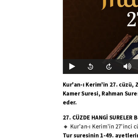
Kur'an-ı Kerim'in 27. cüzü, 
Kamer Suresi, Rahman Suresi
eder.
27. CÜZDE HANGİ SURELER 
🔸 Kur'an-ı Kerim'in 27'inci c
Tur suresinin 1-49. ayetleri