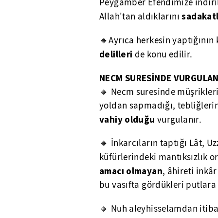
Peygamber Efendimize indiril
sadakatl
Allah'tan aldıklarını
🔸Ayrıca herkesin yaptığının 
delilleri
de konu edilir.
NECM SURESİNDE VURGULA
🔸 Necm suresinde müşrikleri
yoldan sapmadığı, tebliğlerin
vahiy olduğu
vurgulanır.
🔸 İnkarcıların taptığı Lât, U
küfürlerindeki mantıksızlık o
amacı olmayan
, âhireti inkâ
bu vasıfta gördükleri putlara t
🔸 Nuh aleyhisselamdan itib