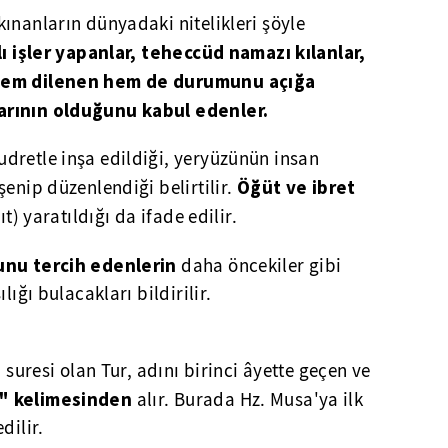
kınanların dünyadaki nitelikleri şöyle
ı işler yapanlar, teheccüd namazı kılanlar,
 hem dilenen hem de durumunu açığa
arının olduğunu kabul edenler.
dretle inşa edildiği, yeryüzünün insan
Öğüt ve ibret
enip düzenlendiği belirtilir.
ıt) yaratıldığı da ifade edilir.
unu tercih edenlerin
daha öncekiler gibi
lığı bulacakları bildirilir.
i suresi olan Tur, adını birinci âyette geçen ve
r" kelimesinden
alır. Burada Hz. Musa'ya ilk
dilir.