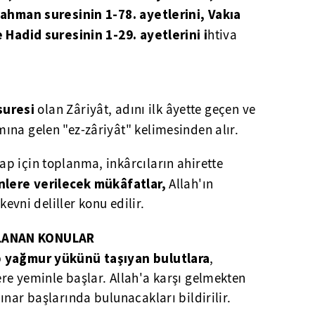
Rahman suresinin 1-78. ayetlerini, Vakıa
e Hadid suresinin 1-29. ayetlerini i
htiva
 suresi
olan Zâriyât, adını ilk âyette geçen ve
ına gelen "ez-zâriyât" kelimesinden alır.
p için toplanma, inkârcıların ahirette
lere verilecek mükâfatlar,
Allah'ın
kevni deliller konu edilir.
LANAN KONULAR
p yağmur yükünü taşıyan bulutlara
,
re yeminle başlar. Allah'a karşı gelmekten
ınar başlarında bulunacakları bildirilir.