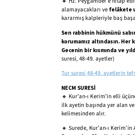
🔸 Hz. Peygamber'e hitap edi
felâkete 
alamayacakları ve
kararmış kalpleriyle baş baş
Sen rabbinin hükmünü sabır
korumamız altındasın. Her k
Gecenin bir kısmında ve yıld
suresi, 48-49. ayetler)
Tur suresi 48-49. ayetlerin tefs
NECM SURESİ
🔸 Kur'an-ı Kerim'in elli üçü
ilk ayetin başında yer alan ve
kelimesinden alır.
🔸 Surede, Kur'an-ı Kerim'in 