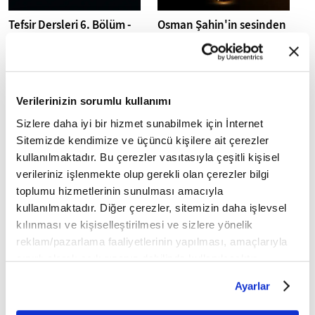
Tefsir Dersleri 6. Bölüm -
Osman Şahin'in sesinden
Yâsîn Suresi 45-54 Ayetler
30. Cüz I Mukabele
Verilerinizin sorumlu kullanımı
Sizlere daha iyi bir hizmet sunabilmek için İnternet
Sitemizde kendimize ve üçüncü kişilere ait çerezler
kullanılmaktadır. Bu çerezler vasıtasıyla çeşitli kişisel
Osman Şahin'in sesinden
Osman Şahin'in sesinden
verileriniz işlenmekte olup gerekli olan çerezler bilgi
29. Cüz I Mukabele
28. Cüz I Mukabele
toplumu hizmetlerinin sunulması amacıyla
kullanılmaktadır. Diğer çerezler, sitemizin daha işlevsel
kılınması ve kişiselleştirilmesi ve sizlere yönelik
reklam/pazarlama faaliyetlerinin yapılması, amaçlarıyla
sınırlı olarak açık rızanız dahilinde kullanılacaktır.
Çerezlere ilişkin tercihlerinizi çerez paneli vasıtasıyla
Ayarlar
belirleyebilirsiniz. Çerezlere ilişkin detaylı bilgi için
Osman Şahin'in sesinden
Osman Şahin'in sesinden
Ayarlar butonuna tıklayabilir,
Çerez Bilgilendirme