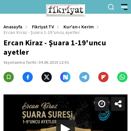
Anasayfa
Fikriyat TV
Kur'an-ı Kerim
Ercan Kiraz - Şuara 1-19'uncu ayetler
Ercan Kiraz - Şuara 1-19'uncu
ayetler
Yayınlanma Tarihi:
04.06.2019 12:41