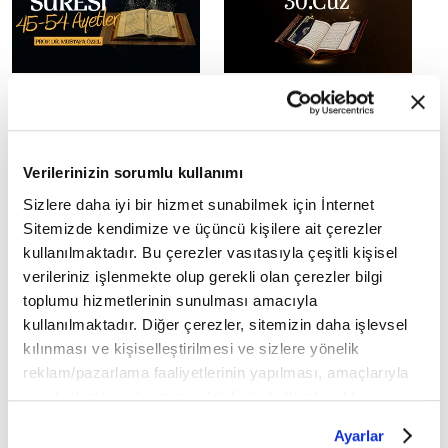
Tefsir Dersleri 6. Bölüm -
Osman Şahin'in sesinden
Yâsîn Suresi 45-54 Ayetler
30. Cüz I Mukabele
Verilerinizin sorumlu kullanımı
Sizlere daha iyi bir hizmet sunabilmek için İnternet
Sitemizde kendimize ve üçüncü kişilere ait çerezler
kullanılmaktadır. Bu çerezler vasıtasıyla çeşitli kişisel
verileriniz işlenmekte olup gerekli olan çerezler bilgi
Osman Şahin'in sesinden
Osman Şahin'in sesinden
toplumu hizmetlerinin sunulması amacıyla
29. Cüz I Mukabele
28. Cüz I Mukabele
kullanılmaktadır. Diğer çerezler, sitemizin daha işlevsel
kılınması ve kişiselleştirilmesi ve sizlere yönelik
reklam/pazarlama faaliyetlerinin yapılması, amaçlarıyla
sınırlı olarak açık rızanız dahilinde kullanılacaktır.
Çerezlere ilişkin tercihlerinizi çerez paneli vasıtasıyla
Ayarlar
belirleyebilirsiniz. Çerezlere ilişkin detaylı bilgi için