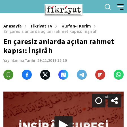
Anasayfa
Fikriyat TV
Kur'an-ı Kerim
En çaresiz anlarda açılan rahmet kapısı: İnşirâh
En çaresiz anlarda açılan rahmet
kapısı: İnşirâh
Yayınlanma Tarihi:
29.11.2019 15:10