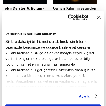
Tefsir Dersleri 6. Bölüm -
Osman Şahin'in sesinden
Yâsîn Suresi 45-54 Ayetler
30. Cüz I Mukabele
Verilerinizin sorumlu kullanımı
Sizlere daha iyi bir hizmet sunabilmek için İnternet
Sitemizde kendimize ve üçüncü kişilere ait çerezler
kullanılmaktadır. Bu çerezler vasıtasıyla çeşitli kişisel
Osman Şahin'in sesinden
Osman Şahin'in sesinden
verileriniz işlenmekte olup gerekli olan çerezler bilgi
29. Cüz I Mukabele
28. Cüz I Mukabele
toplumu hizmetlerinin sunulması amacıyla
kullanılmaktadır. Diğer çerezler, sitemizin daha işlevsel
kılınması ve kişiselleştirilmesi ve sizlere yönelik
reklam/pazarlama faaliyetlerinin yapılması, amaçlarıyla
sınırlı olarak açık rızanız dahilinde kullanılacaktır.
Çerezlere ilişkin tercihlerinizi çerez paneli vasıtasıyla
Ayarlar
belirleyebilirsiniz. Çerezlere ilişkin detaylı bilgi için
Osman Şahin'in sesinden
Osman Şahin'in sesinden
Ayarlar butonuna tıklayabilir,
Çerez Bilgilendirme