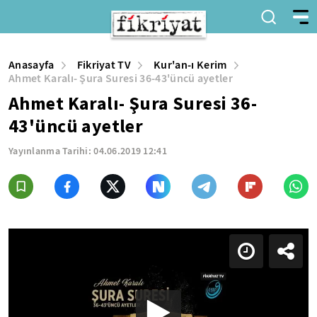
Anasayfa
Fikriyat TV
Kur'an-ı Kerim
Ahmet Karalı- Şura Suresi 36-43'üncü ayetler
Ahmet Karalı- Şura Suresi 36-
43'üncü ayetler
Yayınlanma Tarihi:
04.06.2019 12:41