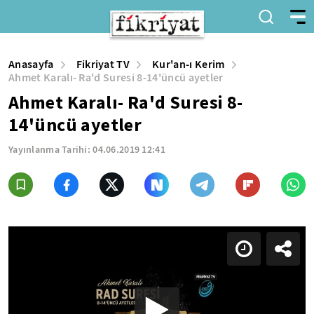
Anasayfa
Fikriyat TV
Kur'an-ı Kerim
Ahmet Karalı- Ra'd Suresi 8-14'üncü ayetler
Ahmet Karalı- Ra'd Suresi 8-
14'üncü ayetler
Yayınlanma Tarihi:
04.06.2019 12:41