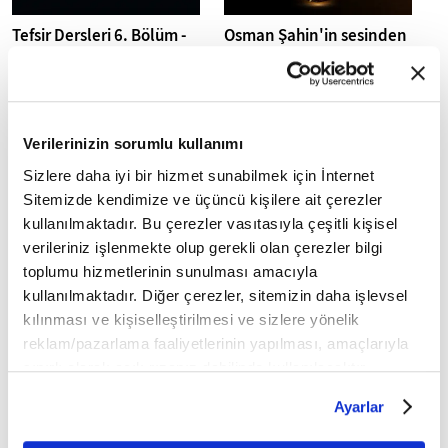
Tefsir Dersleri 6. Bölüm -
Osman Şahin'in sesinden
Yâsîn Suresi 45-54 Ayetler
30. Cüz I Mukabele
Verilerinizin sorumlu kullanımı
Sizlere daha iyi bir hizmet sunabilmek için İnternet
Sitemizde kendimize ve üçüncü kişilere ait çerezler
kullanılmaktadır. Bu çerezler vasıtasıyla çeşitli kişisel
Osman Şahin'in sesinden
Osman Şahin'in sesinden
verileriniz işlenmekte olup gerekli olan çerezler bilgi
29. Cüz I Mukabele
28. Cüz I Mukabele
toplumu hizmetlerinin sunulması amacıyla
kullanılmaktadır. Diğer çerezler, sitemizin daha işlevsel
kılınması ve kişiselleştirilmesi ve sizlere yönelik
reklam/pazarlama faaliyetlerinin yapılması, amaçlarıyla
sınırlı olarak açık rızanız dahilinde kullanılacaktır.
Çerezlere ilişkin tercihlerinizi çerez paneli vasıtasıyla
Ayarlar
belirleyebilirsiniz. Çerezlere ilişkin detaylı bilgi için
Osman Şahin'in sesinden
Osman Şahin'in sesinden
Ayarlar butonuna tıklayabilir,
Çerez Bilgilendirme