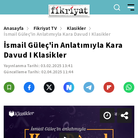
Anasayfa
Fikriyat TV
Klasikler
İsmail Güleç'in Anlatımıyla Kara Davud I Klasikler
İsmail Güleç'in Anlatımıyla Kara
Davud I Klasikler
Yayınlanma Tarihi:
03.02.2025 13:41
Güncelleme Tarihi:
02.04.2025 11:44