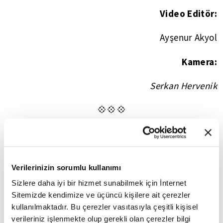
Video Editör:
Ayşenur Akyol
Kamera:
Serkan Hervenik
💠💠💠
FİKRİYAT.COM SOSYAL MEDYADA!
sosyal medya adreslerinden
Fikriyat'ı aşağıdaki
Verilerinizin sorumlu kullanımı
takip edebilirsiniz;
Sizlere daha iyi bir hizmet sunabilmek için İnternet
👉
TWITTER
Sitemizde kendimize ve üçüncü kişilere ait çerezler
kullanılmaktadır. Bu çerezler vasıtasıyla çeşitli kişisel
verileriniz işlenmekte olup gerekli olan çerezler bilgi
👉
INSTAGRAM