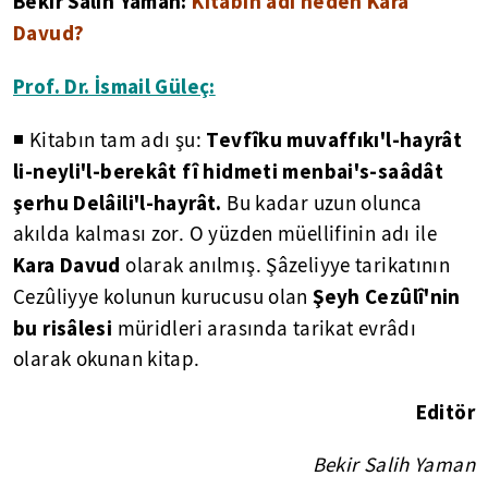
Bekir Salih Yaman:
Kitabın adı neden Kara
Davud?
Prof. Dr. İsmail Güleç:
Tevfîku muvaffıkı'l-hayrât
◾ Kitabın tam adı şu:
li-neyli'l-berekât fî hidmeti menbai's-saâdât
şerhu Delâili'l-hayrât.
Bu kadar uzun olunca
akılda kalması zor. O yüzden müellifinin adı ile
Kara Davud
olarak anılmış. Şâzeliyye tarikatının
Şeyh Cezûlî'nin
Cezûliyye kolunun kurucusu olan
bu risâlesi
müridleri arasında tarikat evrâdı
olarak okunan kitap.
Editör
Bekir Salih Yaman