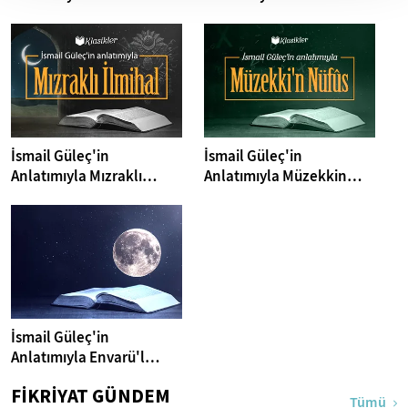
I Klasikler
Muhammediyye -
Klasikler
İsmail Güleç'in
İsmail Güleç'in
Anlatımıyla Mızraklı
Anlatımıyla Müzekkin
İlmihal I Klasikler
Nüfus I Klasikler
İsmail Güleç'in
Anlatımıyla Envarü'l
Aşıkin I Klasikler
FİKRİYAT GÜNDEM
Tümü