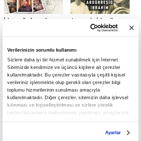
İslam coğrafyasında
Japonya'yı İslam ile
Ramazan sevinci!
tanıştıran alim:
Abdürreşid İbrahim
Verilerinizin sorumlu kullanımı
Sizlere daha iyi bir hizmet sunabilmek için İnternet
Sitemizde kendimize ve üçüncü kişilere ait çerezler
kullanılmaktadır. Bu çerezler vasıtasıyla çeşitli kişisel
Modern Bilimin Öncüleri
Mevlid Kandili'ni nasıl
verileriniz işlenmekte olup gerekli olan çerezler bilgi
sergisinde ziyaretçileri
ihya etmeliyiz?
toplumu hizmetlerinin sunulması amacıyla
neler bekliyor?
kullanılmaktadır. Diğer çerezler, sitemizin daha işlevsel
kılınması ve kişiselleştirilmesi ve sizlere yönelik
reklam/pazarlama faaliyetlerinin yapılması, amaçlarıyla
sınırlı olarak açık rızanız dahilinde kullanılacaktır.
Çerezlere ilişkin tercihlerinizi çerez paneli vasıtasıyla
Ayarlar
belirleyebilirsiniz. Çerezlere ilişkin detaylı bilgi için