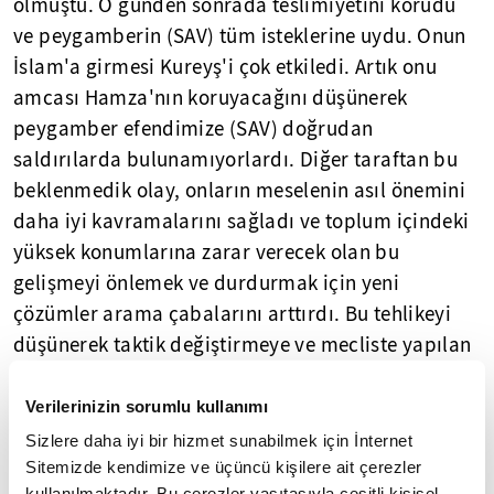
olmuştu. O günden sonrada teslimiyetini korudu
ve peygamberin (SAV) tüm isteklerine uydu. Onun
İslam'a girmesi Kureyş'i çok etkiledi. Artık onu
amcası Hamza'nın koruyacağını düşünerek
peygamber efendimize (SAV) doğrudan
saldırılarda bulunamıyorlardı. Diğer taraftan bu
beklenmedik olay, onların meselenin asıl önemini
daha iyi kavramalarını sağladı ve toplum içindeki
yüksek konumlarına zarar verecek olan bu
gelişmeyi önlemek ve durdurmak için yeni
çözümler arama çabalarını arttırdı. Bu tehlikeyi
düşünerek taktik değiştirmeye ve mecliste yapılan
öneriyi kabul etmeye karar verdiler. Utbe:
Niçin Muhammed'e gidip kabul edeceği bazı
Verilerinizin sorumlu kullanımı
tekliflerde bulunmuyoruz.
Demişti.
Sizlere daha iyi bir hizmet sunabilmek için İnternet
Sitemizde kendimize ve üçüncü kişilere ait çerezler
🔸 Kabul ettiklerini, bizi rahat bırakması
kullanılmaktadır. Bu çerezler vasıtasıyla çeşitli kişisel