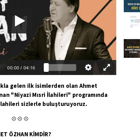
00:00
/
04:16
kla gelen ilk isimlerden olan Ahmet
an "Niyazi Mısri İlahileri" programında
hileri sizlerle buluşturuyoruz.
💠💠💠
ET ÖZHAN KİMDİR?