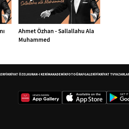
nı
Ahmet Özhan - Sallallahu Ala
Muhammed
LER
FİKRİYAT ÖZEL
KURAN-I KERİM
AKADEMİK
FOTOĞRAF
GALERİ
FİKRİYAT TV
YAZARLA