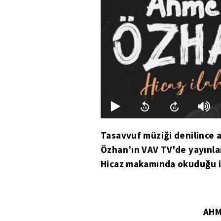
Tasavvuf müziği denilince a
Özhan’ın VAV TV'de yayınlan
Hicaz makamında okuduğu ila
AHM