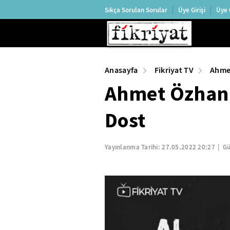
Sıkça Sorulan Sorular
Üye Girişi
Üye 
Anasayfa
Fikriyat TV
Ahmet
Ahmet Özhan 
Dost
Yayınlanma Tarihi:
27.05.2022 20:27
Gü