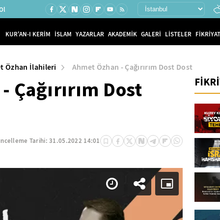
Ol
KUR'AN-I KERİM
İSLAM
YAZARLAR
AKADEMİK
GALERİ
LİSTELER
FİKRİYAT
 Özhan İlahileri
Ahmet Özhan - Çağırırım Dost Dost
FİKR
- Çağırırım Dost
ncelleme Tarihi:
31.05.2022 14:01