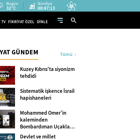
Bugün
İkindiye
32°C
00:47:12
 TV
FİKRİYAT ÖZEL
DİNLE
İYAT GÜNDEM
Tümü
Kuzey Kıbrıs'ta siyonizm
tehdidi
Sistematik işkence İsrail
hapishaneleri
Mohammed Omer'in
kaleminden
Bombardıman Uçakları
ve Tanklar Arasında
Devlet ve millet