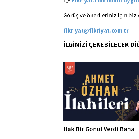
Fikriyat.com mobil uygul
👉
Görüş ve önerileriniz için biz
fikriyat@fikriyat.com.tr
İLGİNİZİ ÇEKEBİLECEK D
Hak Bir Gönül Verdi Bana