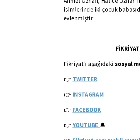
Ahmet Özhan, Hatice Özhan il
isimlerinde iki çocuk babasıdı
evlenmiştir.
FİKRİYA
sosyal m
Fikriyat'ı aşağıdaki
👉
TWITTER
👉
INSTAGRAM
👉
FACEBOOK
YOUTUBE
👉
🔔