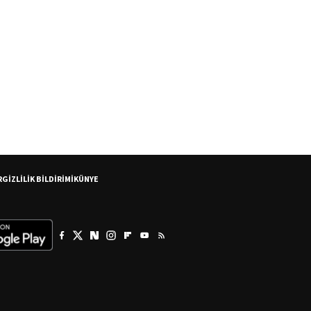
R
GİZLİLİK BİLDİRİMİ
KÜNYE