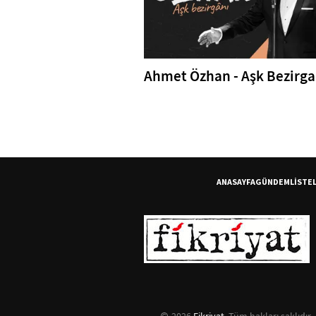
Ahmet Özhan - Aşk Bezirga
ANASAYFA
GÜNDEM
LİSTE
2026
Fikriyat
. Tüm hakları saklıdır.