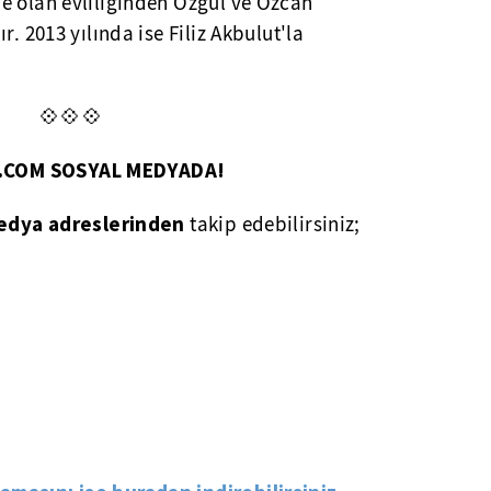
e olan evliliğinden Özgül ve Özcan
r. 2013 yılında ise Filiz Akbulut'la
💠💠💠
T.COM SOSYAL MEDYADA!
edya adreslerinden
takip edebilirsiniz;