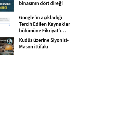
Gazze
binasının dört direği
Google'ın açıkladığı
Tercih Edilen Kaynaklar
bölümüne Fikriyat'ı
eklemeyi unutmayın!
Kudüs üzerine Siyonist-
Mason ittifakı