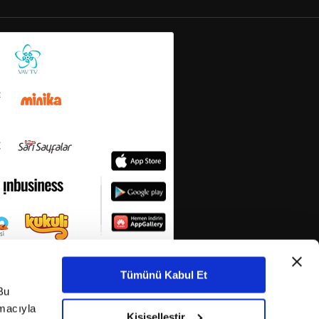
Tümünü Kabul Et
Bu
amacıyla
Kişiselleştir