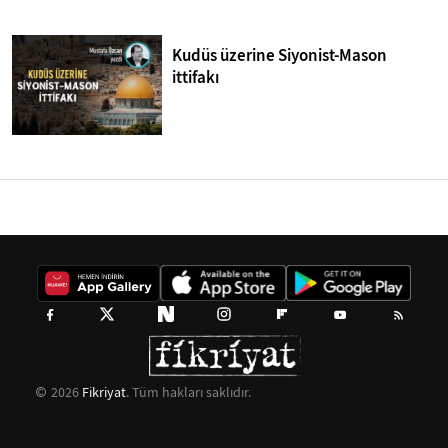
Kudüs üzerine Siyonist-Mason
ittifakı
2026
Fikriyat
. Tüm hakları saklıdır.