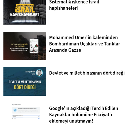
Sistematik işkence İsrail
hapishaneleri
Mohammed Omer'in kaleminden
Bombardıman Uçakları ve Tanklar
Arasında Gazze
Devlet ve millet binasının dört direği
Google'ın açıkladığı Tercih Edilen
Kaynaklar bölümüne Fikriyat'ı
eklemeyi unutmayın!