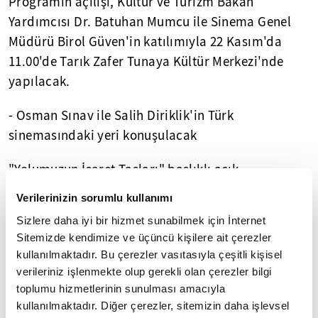
Programın açılışı, Kültür ve Turizm Bakan
Yardımcısı Dr. Batuhan Mumcu ile Sinema Genel
Müdürü Birol Güven'in katılımıyla 22 Kasım'da
11.00'de Tarık Zafer Tunaya Kültür Merkezi'nde
yapılacak.
- Osman Sınav ile Salih Diriklik'in Türk
sinemasındaki yeri konuşulacak
"Yolumuzun İşaret Taşları" başlıklı açık
oturumlarda, Osman Sınav ile Salih Diriklik'in Türk
Verilerinizin sorumlu kullanımı
sineması içindeki yerleri ele alınacak, sinemaya
Sizlere daha iyi bir hizmet sunabilmek için İnternet
getirdikleri hikaye ve karakter temsilleri üzerinde
Sitemizde kendimize ve üçüncü kişilere ait çerezler
konuşulacak.
kullanılmaktadır. Bu çerezler vasıtasıyla çeşitli kişisel
verileriniz işlenmekte olup gerekli olan çerezler bilgi
"Milli Türk Talebe Birliğinden Dijitale Milli Sinema"
toplumu hizmetlerinin sunulması amacıyla
ile "Film Çekmek Çile Çekmek mi?" başlıklı
kullanılmaktadır. Diğer çerezler, sitemizin daha işlevsel