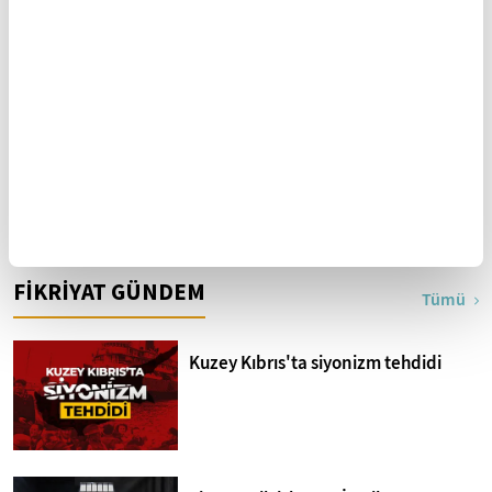
Köksüzleşmenin temelleri
Köksüzleşmenin temelleri
Köksüzleşmenin temelleri
Osmanlı'da adalet arayışı:
Ateş İstidâsı
FİKRİYAT GÜNDEM
Tümü
Kuzey Kıbrıs'ta siyonizm tehdidi