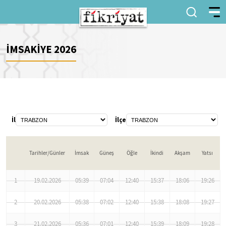
İMSAKİYE 2026
İl
İlçe
Tarihler/Günler
İmsak
Güneş
Öğle
İkindi
Akşam
Yatsı
1
19.02.2026
05:39
07:04
12:40
15:37
18:06
19:26
2
20.02.2026
05:38
07:02
12:40
15:38
18:08
19:27
3
21.02.2026
05:36
07:01
12:40
15:39
18:09
19:28