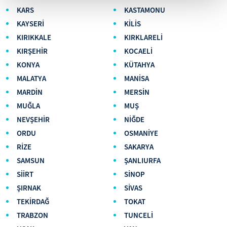
KARS
KASTAMONU
KAYSERİ
KİLİS
KIRIKKALE
KIRKLARELİ
KIRŞEHİR
KOCAELİ
KONYA
KÜTAHYA
MALATYA
MANİSA
MARDİN
MERSİN
MUĞLA
MUŞ
NEVŞEHİR
NİĞDE
ORDU
OSMANİYE
RİZE
SAKARYA
SAMSUN
ŞANLIURFA
SİİRT
SİNOP
ŞIRNAK
SİVAS
TEKİRDAĞ
TOKAT
TRABZON
TUNCELİ