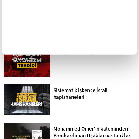
UŞAK
VAN
YALOVA
YOZGAT
ZONGULDAK
FİKRİYAT GÜNDEM
Tümü
Kuzey Kıbrıs'ta siyonizm tehdidi
Sistematik işkence İsrail
hapishaneleri
Mohammed Omer'in kaleminden
Bombardıman Uçakları ve Tanklar