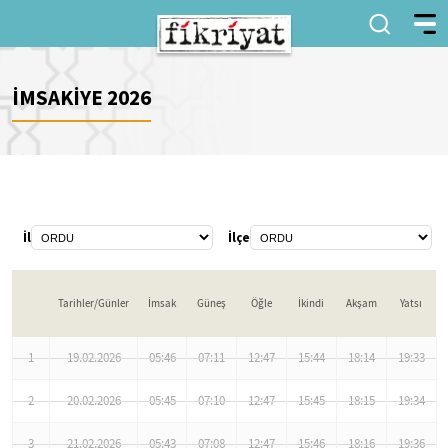
İMSAKİYE 2026
İl
İlçe
Tarihler/Günler
İmsak
Güneş
Öğle
İkindi
Akşam
Yatsı
1
19.02.2026
05:46
07:11
12:47
15:44
18:14
19:33
2
20.02.2026
05:45
07:10
12:47
15:45
18:15
19:34
3
21.02.2026
05:43
07:08
12:47
15:46
18:16
19:36