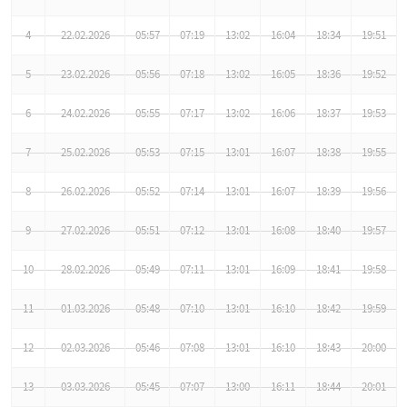
4
22.02.2026
05:57
07:19
13:02
16:04
18:34
19:51
5
23.02.2026
05:56
07:18
13:02
16:05
18:36
19:52
6
24.02.2026
05:55
07:17
13:02
16:06
18:37
19:53
7
25.02.2026
05:53
07:15
13:01
16:07
18:38
19:55
8
26.02.2026
05:52
07:14
13:01
16:07
18:39
19:56
9
27.02.2026
05:51
07:12
13:01
16:08
18:40
19:57
10
28.02.2026
05:49
07:11
13:01
16:09
18:41
19:58
11
01.03.2026
05:48
07:10
13:01
16:10
18:42
19:59
12
02.03.2026
05:46
07:08
13:01
16:10
18:43
20:00
13
03.03.2026
05:45
07:07
13:00
16:11
18:44
20:01