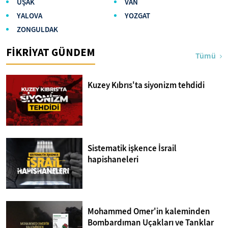
UŞAK
VAN
YALOVA
YOZGAT
ZONGULDAK
FİKRİYAT GÜNDEM
Tümü
Kuzey Kıbrıs'ta siyonizm tehdidi
Sistematik işkence İsrail
hapishaneleri
Mohammed Omer'in kaleminden
Bombardıman Uçakları ve Tanklar