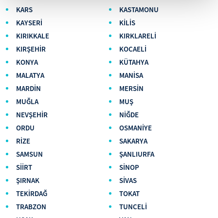
KARS
KASTAMONU
KAYSERİ
KİLİS
KIRIKKALE
KIRKLARELİ
KIRŞEHİR
KOCAELİ
KONYA
KÜTAHYA
MALATYA
MANİSA
MARDİN
MERSİN
MUĞLA
MUŞ
NEVŞEHİR
NİĞDE
ORDU
OSMANİYE
RİZE
SAKARYA
SAMSUN
ŞANLIURFA
SİİRT
SİNOP
ŞIRNAK
SİVAS
TEKİRDAĞ
TOKAT
TRABZON
TUNCELİ