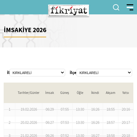
İMSAKİYE 2026
İl
İlçe
Tarihler/Günler
İmsak
Güneş
Öğle
İkindi
Akşam
Yatsı
1
19.02.2026
06:29
07:55
13:30
16:26
18:55
20:16
2
20.02.2026
06:27
07:53
13:30
16:26
18:57
20:17
3
21.02.2026
06:26
07:52
13:30
16:27
18:58
20:18